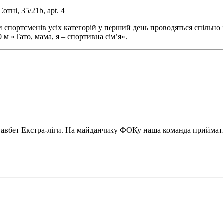
тні, 35/21b, apt. 4
ви спортсменів усіх категорій у перший день проводяться спіль
 м «Тато, мама, я – спортивна сім’я».
у Фавбет Екстра-ліги. На майданчику ФОКу наша команда прийма