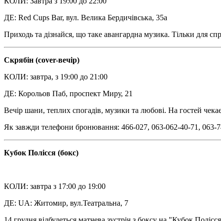
КОЛИ: Завтра з 19:00 до 22:00
ДЕ: Red Cups Bar, вул. Велика Бердичівська, 35а
Приходь та дізнайся, що таке авангардна музика. Тільки для сп
Скрябін (cover-вечір)
КОЛИ: завтра, з 19:00 до 21:00
ДЕ: Корольов Паб, проспект Миру, 21
Вечір шани, теплих спогадів, музики та любові. На гостей чекає 
Як завжди телефони бронювання: 466-027, 063-062-40-71, 063-7
Кубок Полісся (бокс)
КОЛИ: завтра з 17:00 до 19:00
ДЕ: UA: Житомир, вул.Театральна, 7
14 грудня відбудеться матчева зустріч з боксу на "Кубок Полі