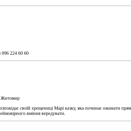
 096 224 60 60
, Житомир
овідає своїй хрещениці Марі казку, яка починає оживати прямо н
 неймовірного вміння вередувати.