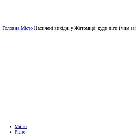
Головна
Місто
Насичені вихідні у Житомирі: куди піти і чим за
Місто
Різне