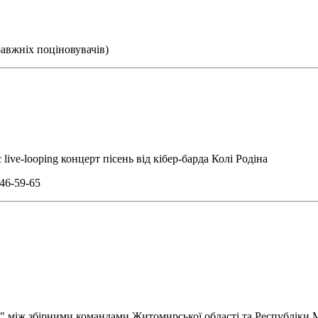
равжніх поціновувачів)
live-looping концерт пісень від кібер-барда Колі Родіна
46-59-65
сся" між збірними командами Житомирської області та Республіки 