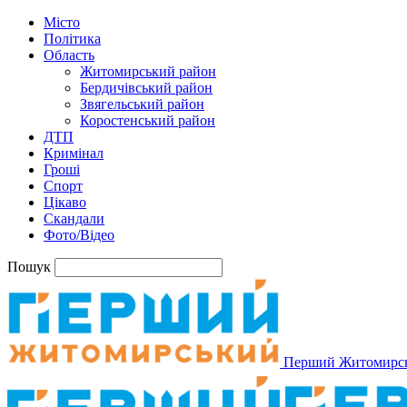
Місто
Політика
Область
Житомирський район
Бердичівський район
Звягельський район
Коростенський район
ДТП
Кримінал
Гроші
Спорт
Цікаво
Скандали
Фото/Відео
Пошук
Перший Житомирс