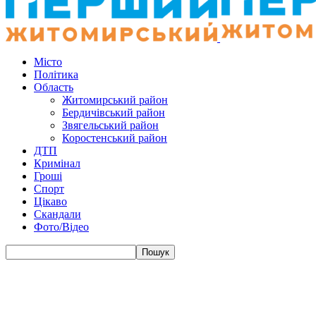
Місто
Політика
Область
Житомирський район
Бердичівський район
Звягельський район
Коростенський район
ДТП
Кримінал
Гроші
Спорт
Цікаво
Скандали
Фото/Відео