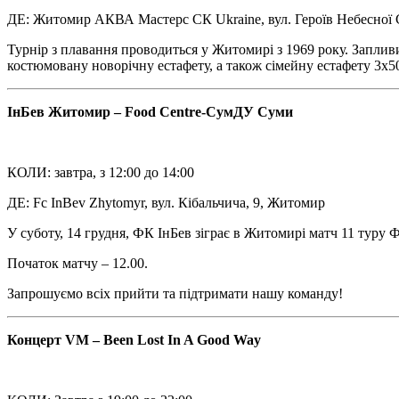
ДЕ: Житомир АКВА Мастерс СК Ukraine, вул. Героїв Небесної Со
Турнір з плавання проводиться у Житомирі з 1969 року. Запли
костюмовану новорічну естафету, а також сімейну естафету 3х50
ІнБев Житомир – Food Centre-СумДУ Суми
КОЛИ: завтра, з 12:00 до 14:00
ДЕ: Fc InBev Zhytomyr, вул. Кібальчича, 9, Житомир
У суботу, 14 грудня, ФК ІнБев зіграє в Житомирі матч 11 тур
Початок матчу – 12.00.
Запрошуємо всіх прийти та підтримати нашу команду!
Концерт VM – Been Lost In A Good Way