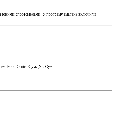
но з юними спортсменами. У програму змагань включили
тиме Food Centre-СумДУ з Сум.