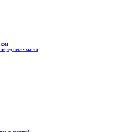
иком
 перед перехожими