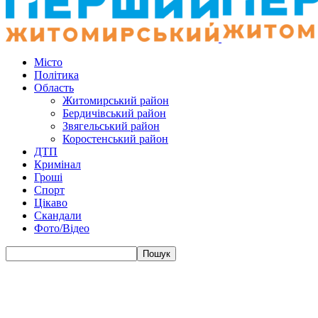
Місто
Політика
Область
Житомирський район
Бердичівський район
Звягельський район
Коростенський район
ДТП
Кримінал
Гроші
Спорт
Цікаво
Скандали
Фото/Відео