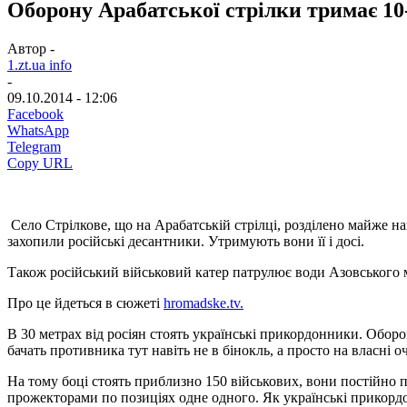
Оборону Арабатської стрілки тримає 10
Автор -
1.zt.ua info
-
09.10.2014 - 12:06
Facebook
WhatsApp
Telegram
Copy URL
Село Стрілкове, що на Арабатській стрілці, розділено майже н
захопили російські десантники. Утримують вони її і досі.
Також російський військовий катер патрулює води Азовського м
Про це йдеться в сюжеті
hromadske.tv.
В 30 метрах від росіян стоять українські прикордонники. Оборо
бачать противника тут навіть не в бінокль, а просто на власні оч
На тому боці стоять приблизно 150 військових, вони постійно 
прожекторами по позиціях одне одного. Як українські прикордонн