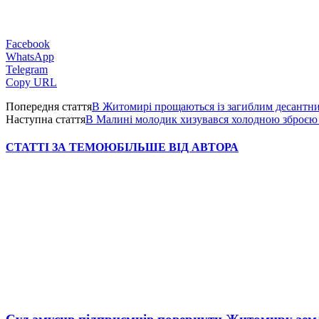
Facebook
WhatsApp
Telegram
Copy URL
Попередня стаття
В Житомирі прощаються із загиблим десантн
Наступна стаття
В Малині молодик хизувався холодною зброєю
СТАТТІ ЗА ТЕМОЮ
БІЛЬШЕ ВІД АВТОРА