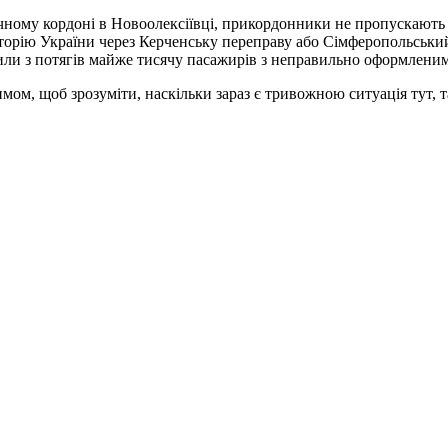
ничному кордоні в Новоолексіївці, прикордонники не пропускають
риторію України через Керченську переправу або Сімферопольськи
дили з потягів майже тисячу пасажирів з неправильно оформлен
м, щоб зрозуміти, наскільки зараз є тривожною ситуація тут, та