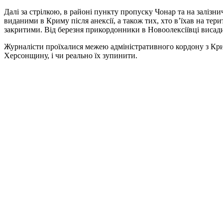
Далі за стрілкою, в районі пункту пропуску Чонар та на заліз
виданими в Криму після анексії, а також тих, хто в’їхав на те
закритими. Від березня прикордонники в Новоолексіївці виса
Журналісти проїхалися межею адміністративного кордону з Кримо
Херсонщину, і чи реально їх зупинити.