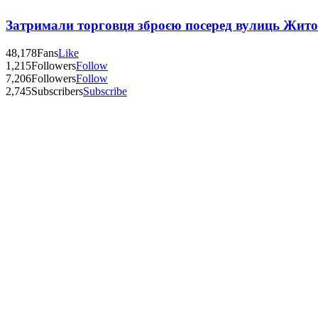
Затримали торговця зброєю посеред вулиць Жит
48,178
Fans
Like
1,215
Followers
Follow
7,206
Followers
Follow
2,745
Subscribers
Subscribe