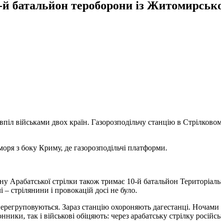
-й батальйон тероборони із Житомирсько
авпіл військами двох країн. Газорозподільчу станцію в Стрілков
оря з боку Криму, де газорозподільчі платформи.
ну Арабатської стрілки також тримає 10-й батальйон Територіаль
і – стрілянини і провокацій досі не було.
перегруповуються. Зараз станцію охороняють дагестанці. Ночами
ики, так і військові обіцяють: через арабатську стрілку російськ