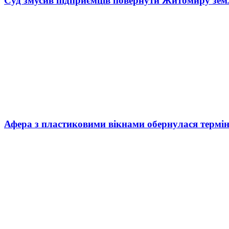
Суд змусив підприємців повернути Житомиру зем
Афера з пластиковими вікнами обернулася термі