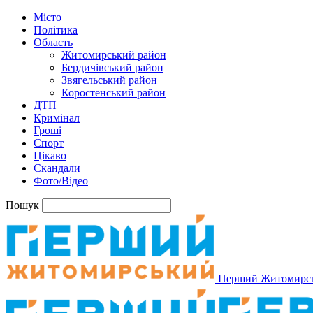
Місто
Політика
Область
Житомирський район
Бердичівський район
Звягельський район
Коростенський район
ДТП
Кримінал
Гроші
Спорт
Цікаво
Скандали
Фото/Відео
Пошук
Перший Житомирс