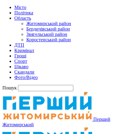
Місто
Політика
Область
Житомирський район
Бердичівський район
Звягельський район
Коростенський район
ДТП
Кримінал
Гроші
Спорт
Цікаво
Скандали
Фото/Відео
Пошук
Перший
Житомирський