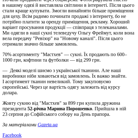
в нашому одязі й виставляла світлини в інтернеті. Після цього
стали краще купувати. Змогли винайняти більше приміщення
для цеху. Всім радимо починати продажі з інтернету, бо не
потрібно платити за оренду приміщення, рекламу. Хороший
варіант просування продукції — співпраця з телеканалами.
Ми одягли в наші сукні телеведучу Ольгу Фреймут, коли вона
вела передачу "Ревізор" на "Новому каналі". Після цього
отримали значно більше замовлень.
70% асортименту "Мастхев" — сукні. Їх продають по 600–
1000 грн, кофтини та футболки — від 299 грн.
— Деякі моделі шиємо з української тканини. Але наші
виробники ніби ховаються від замовлень. Їх важко знайти.
І асортимент тканин невеликий. Тому закуповуємо
європейські. Через це вартість одягу залежить від курсу
долара.
Жовту сукню від "Мастхев" за 899 грн купила дружина
президента
52-річна Марина Порошенко
. Прийшла в ній
23 серпня до Софійського собору на День прапора.
За матеріалами
Gazeta.ua
Facebook