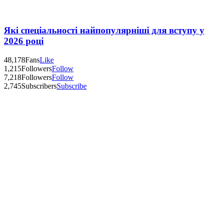
Які спеціальності найпопулярніші для вступу у
2026 році
48,178
Fans
Like
1,215
Followers
Follow
7,218
Followers
Follow
2,745
Subscribers
Subscribe