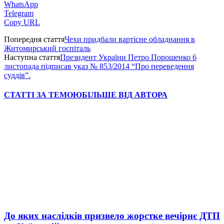
WhatsApp
Telegram
Copy URL
Попередня стаття
Чехи придбали вартісне обладнання в
Житомирський госпіталь
Наступна стаття
Президент України Петро Порошенко 6
листопада підписав указ № 853/2014 “Про переведення
суддів”.
СТАТТІ ЗА ТЕМОЮ
БІЛЬШЕ ВІД АВТОРА
До яких наслідків призвело жорстке вечірнє ДТП