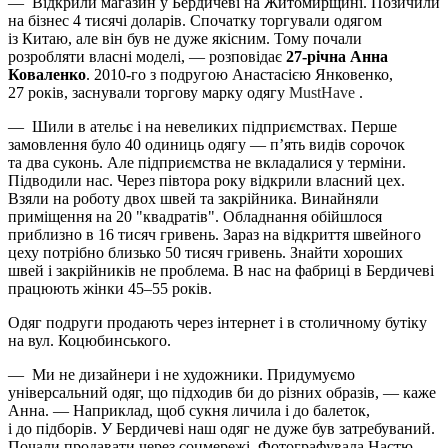
— Відкрили магазин у Бердичеві на Житомирщині. Позичили
на бізнес 4 тисячі доларів. Спочатку торгували одягом
із Китаю, але він був не дуже якісним. Тому почали
розробляти власні моделі, — розповідає
27-річна Анна
Коваленко
. 2010-го з подругою Анастасією Янковенко,
27 років, заснували торгову марку одягу
MustHave
.
— Шили в ательє і на невеликих підприємствах. Перше
замовлення було 40 одиниць одягу — п’ять видів сорочок
та два суконь. Але підприємства не вкладалися у терміни.
Підводили нас. Через півтора року відкрили власний цех.
Взяли на роботу двох швей та закрійника. Винайняли
приміщення на 20 "квадратів". Обладнання обійшлося
приблизно в 16 тисяч гривень. Зараз на відкриття швейного
цеху потрібно близько 50 тисяч гривень. Знайти хороших
швей і закрійників не проблема. В нас на фабриці в Бердичеві
працюють жінки 45–55 років.
Одяг подруги продають через інтернет і в столичному бутіку
на вул. Коцюбинського.
— Ми не дизайнери і не художники. Придумуємо
універсальний одяг, що підходив би до різних образів, — каже
Анна. — Наприклад, щоб сукня личила і до балеток,
і до підборів. У Бердичеві наш одяг не дуже був затребуваний.
Почали продавати через соц­мережі. Фотографувала Настю