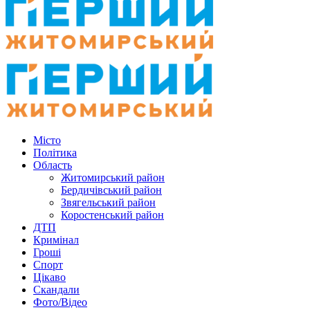
Місто
Політика
Область
Житомирський район
Бердичівський район
Звягельський район
Коростенський район
ДТП
Кримінал
Гроші
Спорт
Цікаво
Скандали
Фото/Відео