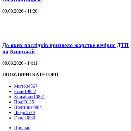
09.08.2026 - 11:28
До яких наслідків призвело жорстке вечірнє ДТП
на Київській
08.08.2026 - 14:11
ПОПУЛЯРНІ КАТЕГОРІЇ
Місто
34567
Різне
19852
Кримінал
10831
Події
9135
Політика
4984
Люди
4579
Гроші
3839
Про нас