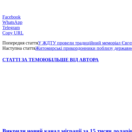
Facebook
WhatsApp
Telegram
Copy URL
Попередня стаття
У ЖДТУ провели традиційний меморіал Євгена
Наступна стаття
Житомирські прикордонники поблизу державн
СТАТТІ ЗА ТЕМОЮ
БІЛЬШЕ ВІД АВТОРА
Викрили новий канал міграції за 15 тисяч доларі