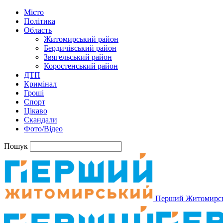
Місто
Політика
Область
Житомирський район
Бердичівський район
Звягельський район
Коростенський район
ДТП
Кримінал
Гроші
Спорт
Цікаво
Скандали
Фото/Відео
Пошук
Перший Житомирс