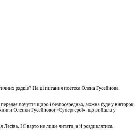
етичних рядків? На ці питання поетеса Олена Гусейнова
і передає почуття щиро і безпосередньо, можна буде у вівторок,
ї книги Оленки Гусейнової «Супергерої», що вийшла у
есіва. І її варто не лише читати, а й роздивлятися.