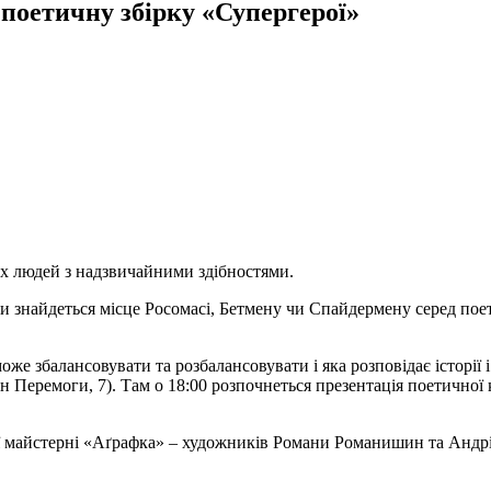
поетичну збірку «Супергерої»
х людей з надзвичайними здібностями.
І чи знайдеться місце Росомасі, Бетмену чи Спайдермену серед по
оже збалансовувати та розбалансовувати і яка розповідає історії 
н Перемоги, 7). Там о 18:00 розпочнеться презентація поетично
 майстерні «Аґрафка» – художників Романи Романишин та Андрія Л