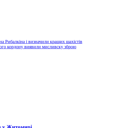
 Рибалкіна і визначили кращих шахістів
ого кордону виявили мисливску зброю
в у Житомирі