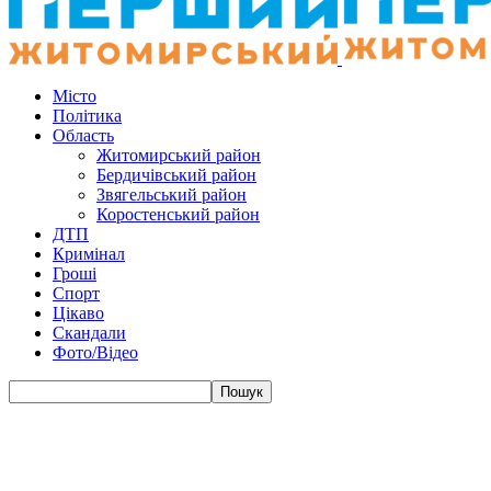
Місто
Політика
Область
Житомирський район
Бердичівський район
Звягельський район
Коростенський район
ДТП
Кримінал
Гроші
Спорт
Цікаво
Скандали
Фото/Відео