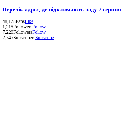
Перелік адрес, де відключають воду 7 серпня
48,178
Fans
Like
1,215
Followers
Follow
7,220
Followers
Follow
2,745
Subscribers
Subscribe