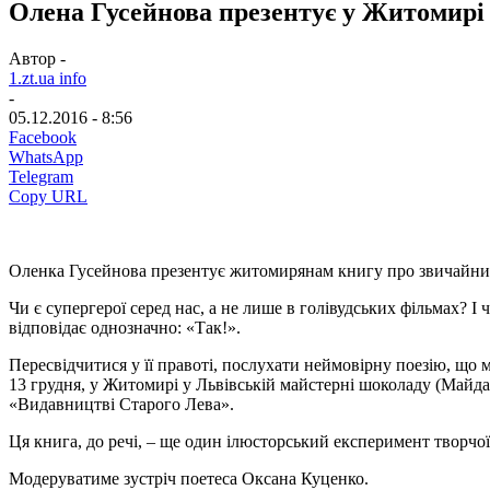
Олена Гусейнова презентує у Житомирі 
Автор -
1.zt.ua info
-
05.12.2016 - 8:56
Facebook
WhatsApp
Telegram
Copy URL
Оленка Гусейнова презентує житомирянам книгу про звичайни
Чи є супергерої серед нас, а не лише в голівудських фільмах? 
відповідає однозначно: «Так!».
Пересвідчитися у її правоті, послухати неймовірну поезію, що м
13 грудня, у Житомирі у Львівській майстерні шоколаду (Майда
«Видавництві Старого Лева».
Ця книга, до речі, – ще один ілюсторський експеримент творчої
Модеруватиме зустріч поетеса Оксана Куценко.