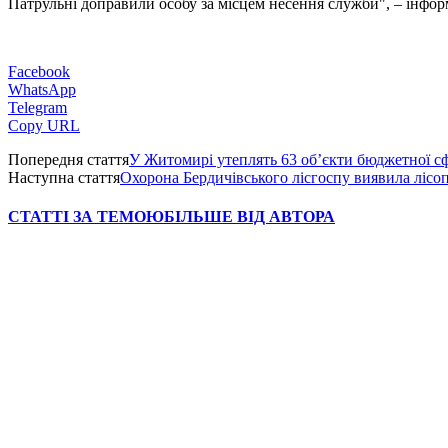
Патрульні доправили особу за місцем несення служби", – інфор
Facebook
WhatsApp
Telegram
Copy URL
Попередня стаття
У Житомирі утеплять 63 об’єкти бюджетної с
Наступна стаття
Охорона Бердичівського лісгоспу виявила ліс
СТАТТІ ЗА ТЕМОЮ
БІЛЬШЕ ВІД АВТОРА