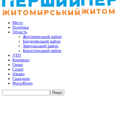
Місто
Політика
Область
Житомирський район
Бердичівський район
Звягельський район
Коростенський район
ДТП
Кримінал
Гроші
Спорт
Цікаво
Скандали
Фото/Відео