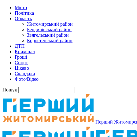
Місто
Політика
Область
Житомирський район
Бердичівський район
Звягельський район
Коростенський район
ДТП
Кримінал
Гроші
Спорт
Цікаво
Скандали
Фото/Відео
Пошук
Перший Житомирс