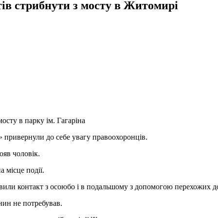
тів стрибнути з мосту в Житомирі
осту в парку ім. Гагаріна
о» привернули до себе увагу правоохоронців.
ояв чоловік.
 місце події.
овили контакт з осоюбо і в подальшому з допомогою перехожих д
нин не потребував.