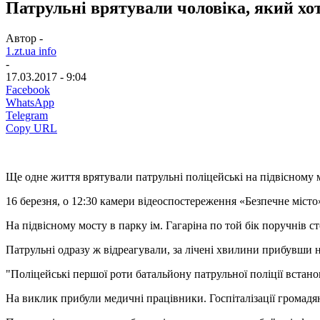
Патрульні врятували чоловіка, який хо
Автор -
1.zt.ua info
-
17.03.2017 - 9:04
Facebook
WhatsApp
Telegram
Copy URL
Ще одне життя врятували патрульні поліцейські на підвісному м
16 березня, о 12:30 камери відеоспостереження «Безпечне міст
На підвісному мосту в парку ім. Гагаріна по той бік поручнів ст
Патрульні одразу ж відреагували, за лічені хвилини прибувши на
"Поліцейські першої роти батальйону патрульної поліції встан
На виклик прибули медичні працівники. Госпіталізації громадя