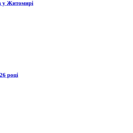
в у Житомирі
26 році