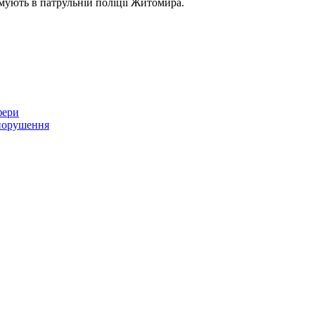
мують в патрульній поліції Житомира.
фери
опорушення