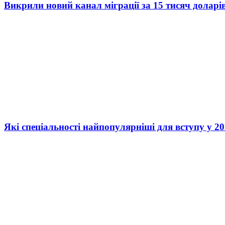
Викрили новий канал міграції за 15 тисяч доларі
Які спеціальності найпопулярніші для вступу у 20