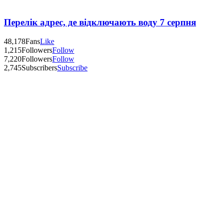
Перелік адрес, де відключають воду 7 серпня
48,178
Fans
Like
1,215
Followers
Follow
7,220
Followers
Follow
2,745
Subscribers
Subscribe