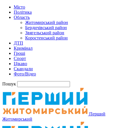
Місто
Політика
Область
Житомирський район
Бердичівський район
Звягельський район
Коростенський район
ДТП
Кримінал
Гроші
Спорт
Цікаво
Скандали
Фото/Відео
Пошук
Перший
Житомирський