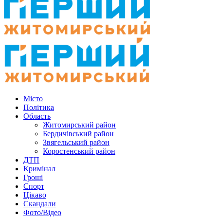
Місто
Політика
Область
Житомирський район
Бердичівський район
Звягельський район
Коростенський район
ДТП
Кримінал
Гроші
Спорт
Цікаво
Скандали
Фото/Відео