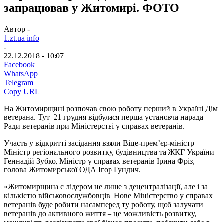
запрацював у Житомирі. ФОТО
Автор -
1.zt.ua info
-
22.12.2018 - 10:07
Facebook
WhatsApp
Telegram
Copy URL
На Житомирщині розпочав свою роботу перший в Україні Дім
ветерана.
Тут 21 грудня відбулася перша установча нарада
Ради ветеранів при Міністерстві у справах ветеранів.
Участь у відкритті засідання взяли Віце-прем’єр-міністр –
Міністр регіонального розвитку, будівництва та ЖКГ України
Геннадій Зубко, Міністр у справах ветеранів Ірина Фріз,
голова Житомирської ОДА Ігор Гундич.
«Житомирщина є лідером не лише з децентралізації, але і за
кількістю військовослужбовців. Нове Міністерство у справах
ветеранів буде робити насамперед ту роботу, щоб залучати
ветеранів до активного життя – це можливість розвитку,