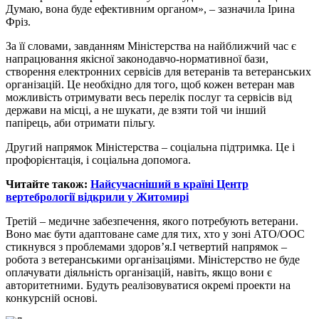
Думаю, вона буде ефективним органом», – зазначила Ірина
Фріз.
За її словами, завданням Міністерства на найближчий час є
напрацювання якісної законодавчо-нормативної бази,
створення електронних сервісів для ветеранів та ветеранських
організацій. Це необхідно для того, щоб кожен ветеран мав
можливість отримувати весь перелік послуг та сервісів від
держави на місці, а не шукати, де взяти той чи інший
папірець, аби отримати пільгу.
Другий напрямок Міністерства – соціальна підтримка. Це і
профорієнтація, і соціальна допомога.
Читайте також:
Найсучасніший в країні Центр
вертебрології відкрили у Житомирі
Третій – медичне забезпечення, якого потребують ветерани.
Воно має бути адаптоване саме для тих, хто у зоні АТО/ООС
стикнувся з проблемами здоров’я.
І четвертий напрямок –
робота з ветеранськими організаціями. Міністерство не буде
оплачувати діяльність організацій, навіть, якщо вони є
авторитетними. Будуть реалізовуватися окремі проекти на
конкурсній основі.