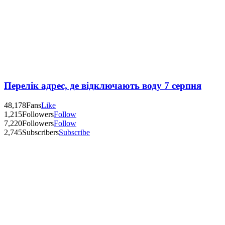
Перелік адрес, де відключають воду 7 серпня
48,178
Fans
Like
1,215
Followers
Follow
7,220
Followers
Follow
2,745
Subscribers
Subscribe