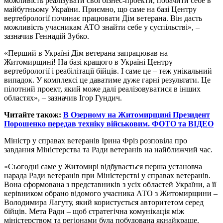
можливість реалізувати свої бізнес-проекти, побачити себе в
майбутньому України. Приємно, що саме на базі Центру
вертебрології починає працювати Дім ветерана. Він дасть
можливість учасникам АТО знайти себе у суспільстві», –
зазначив Геннадій Зубко.
«Перший в Україні Дім ветерана запрацював на
Житомирщині! На базі кращого в Україні Центру
вертебрології і реабілітації бійців. І саме це – теж унікальний
випадок. У комплексі це даватиме дуже гарні результати. Це
пілотний проект, який може далі реалізовуватися в інших
областях», – зазначив Ігор Гундич.
Читайте також:
В Озерному на Житомирщині Президент
Порошенко передав техніку військовим. ФОТО та ВІДЕО
Міністр у справах ветеранів Ірина Фріз розповіла про
завдання Міністерства та Ради ветеранів на найближчий час.
«Сьогодні саме у Житомирі відбувається перша установча
нарада Ради ветеранів при Міністерстві у справах ветеранів.
Вона сформована з представників з усіх областей України, а її
керівником обрано відомого учасника АТО з Житомирщини –
Володимира Лагуту, який користується авторитетом серед
бійців. Мета Ради – щоб стратегічна комунікація між
міністерством та регіонами була побудована якнайкраще.