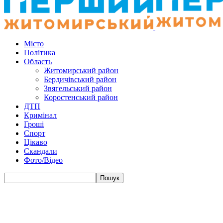
Місто
Політика
Область
Житомирський район
Бердичівський район
Звягельський район
Коростенський район
ДТП
Кримінал
Гроші
Спорт
Цікаво
Скандали
Фото/Відео