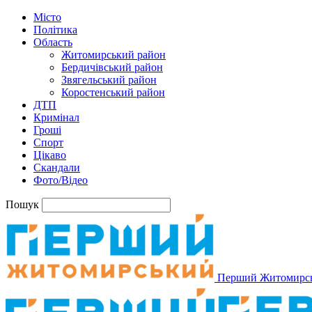
Місто
Політика
Область
Житомирський район
Бердичівський район
Звягельський район
Коростенський район
ДТП
Кримінал
Гроші
Спорт
Цікаво
Скандали
Фото/Відео
Пошук
Перший Житомирс