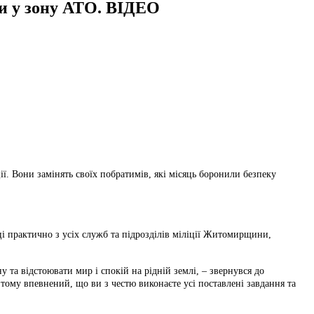
ли у зону АТО. ВІДЕО
ї. Вони замінять своїх побратимів, які місяць боронили безпеку
і практично з усіх служб та підрозділів міліції Житомирщини,
 та відстоювати мир і спокій на рідній землі, – звернувся до
ому впевнений, що ви з честю виконаєте усі поставлені завдання та