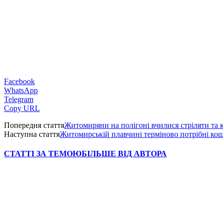
Facebook
WhatsApp
Telegram
Copy URL
Попередня стаття
Житомиряни на полігоні вчилися стріляти та
Наступна стаття
Житомирській плавчині терміново потрібні ко
СТАТТІ ЗА ТЕМОЮ
БІЛЬШЕ ВІД АВТОРА