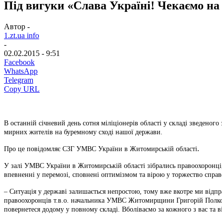
Під вигуки «Слава Україні! Чекаємо на
Автор -
1.zt.ua info
-
02.02.2015 - 9:51
Facebook
WhatsApp
Telegram
Copy URL
В останній січневий день сотня міліціонерів області у складі зведено
мирних жителів на буремному сході нашої держави.
.
Про це повідомляє СЗГ УМВС України
в Житомирській області
У залі УМВС України в Житомирській області зібрались правоохоронці,
впевненні у перемозі, сповнені оптимізмом та вірою у торжество справ
– Ситуація у державі залишається непростою, тому вже вкотре ми відпр
правоохоронців т.в.о. начальника УМВС Житомирщини Григорій Полковні
повернетеся додому у повному складі. Вболіваємо за кожного з вас та 