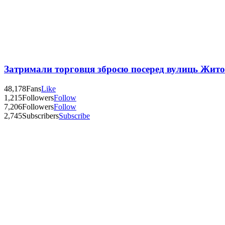
Затримали торговця зброєю посеред вулиць Жит
48,178
Fans
Like
1,215
Followers
Follow
7,206
Followers
Follow
2,745
Subscribers
Subscribe