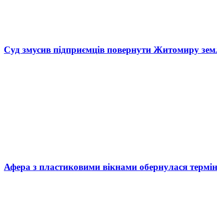
Суд змусив підприємців повернути Житомиру зем
Афера з пластиковими вікнами обернулася термі