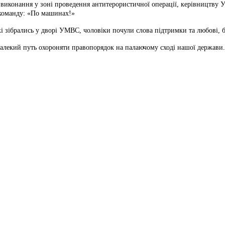
до виконання у зоні проведення антитерористичної операції, керівництв
 команду: «По машинах!»
і зібрались у дворі УМВС, чоловіки почули слова підтримки та любові, б
далекий путь охороняти правопорядок на палаючому сході нашої держави.