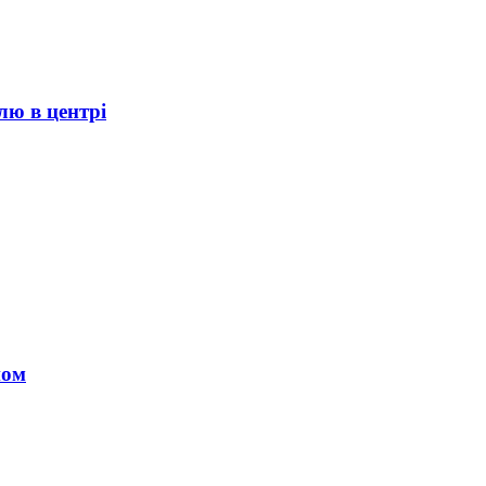
лю в центрі
ном