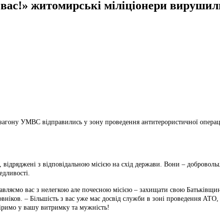
 вас!» житомирські міліціонери вируши
го загону УМВС відправились у зону проведення антитерористичної операці
 відряджені з відповідальною місією на схід держави. Вони – добровольц
едливості.
авляємо вас з нелегкою але почесною місією – захищати свою Батьківщину
ков. – Більшість з вас уже має досвід служби в зоні проведення АТО, т
віримо у вашу витримку та мужність!