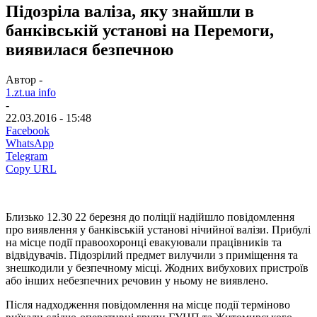
Підозріла валіза, яку знайшли в
банківській установі на Перемоги,
виявилася безпечною
Автор -
1.zt.ua info
-
22.03.2016 - 15:48
Facebook
WhatsApp
Telegram
Copy URL
Близько 12.30 22 березня до поліції надійшло повідомлення
про виявлення у банківській установі нічийної валізи. Прибулі
на місце події правоохоронці евакуювали працівників та
відвідувачів. Підозрілий предмет вилучили з приміщення та
знешкодили у безпечному місці. Жодних вибухових пристроїв
або інших небезпечних речовин у ньому не виявлено.
Після надходження повідомлення на місце події терміново