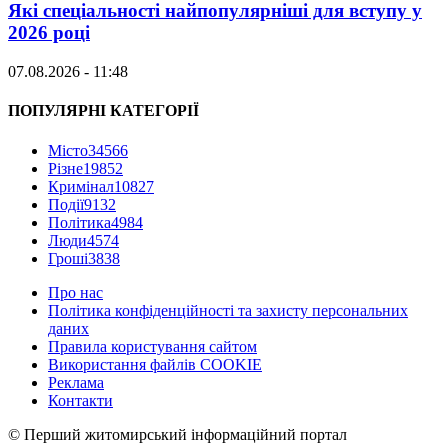
Які спеціальності найпопулярніші для вступу у
2026 році
07.08.2026 - 11:48
ПОПУЛЯРНІ КАТЕГОРІЇ
Місто
34566
Різне
19852
Кримінал
10827
Події
9132
Політика
4984
Люди
4574
Гроші
3838
Про нас
Політика конфіденційності та захисту персональних
даних
Правила користування сайтом
Використання файлів COOKIE
Реклама
Контакти
© Перший житомирський інформаційний портал