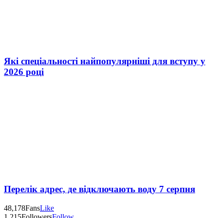
Які спеціальності найпопулярніші для вступу у
2026 році
Перелік адрес, де відключають воду 7 серпня
48,178
Fans
Like
1,215
Followers
Follow