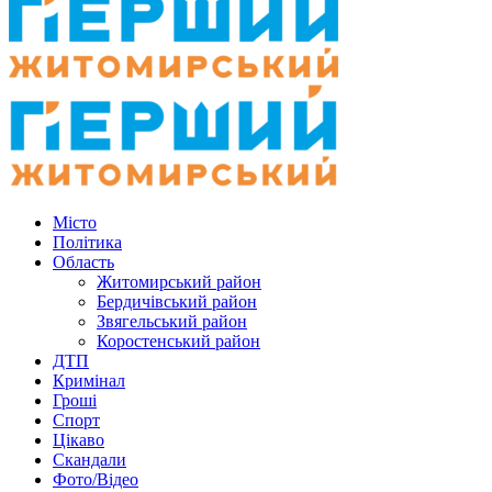
Місто
Політика
Область
Житомирський район
Бердичівський район
Звягельський район
Коростенський район
ДТП
Кримінал
Гроші
Спорт
Цікаво
Скандали
Фото/Відео