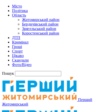
Місто
Політика
Область
Житомирський район
Бердичівський район
Звягельський район
Коростенський район
ДТП
Кримінал
Гроші
Спорт
Цікаво
Скандали
Фото/Відео
Пошук
Перший
Житомирський