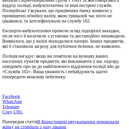
виїхали слідчо-оперативні групи ГУНП та Житомирського
відділу поліції, вибухотехнічна та інші екстрені служби.
Поліцейські з’ясували, що працівники банку виявили у
приміщенні нічийну валізу, якою тривалий час ніхто не
цікавився, та зателефонували на службу 102.
Експерти-вибухотехніки провели огляд підозрілої знахідки,
після чого її вилучили з установи та дистанційно знешкодили.
Виявилося, що у валізі знаходилися папери. Інших предметів,
які б становили загрозу для публічної безпеки, не виявлено.
Поліція нагадує: якщо ви помітили на вулицях ваших
населених пунктів предмети, які викликають у вас підозру,
повідомте про це до найближчого відділення поліції або до
«Служби 102». Ваша уважність і небайдужість здатні
попередити можливу небезпеку.
Facebook
WhatsApp
Telegram
Copy URL
Попередня стаття
В Коростишеві рятувальники переконали
жінку не стрибати з даху лікарні