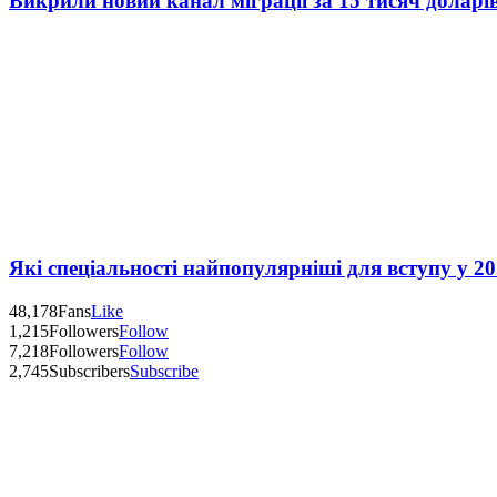
Викрили новий канал міграції за 15 тисяч доларі
Які спеціальності найпопулярніші для вступу у 20
48,178
Fans
Like
1,215
Followers
Follow
7,218
Followers
Follow
2,745
Subscribers
Subscribe