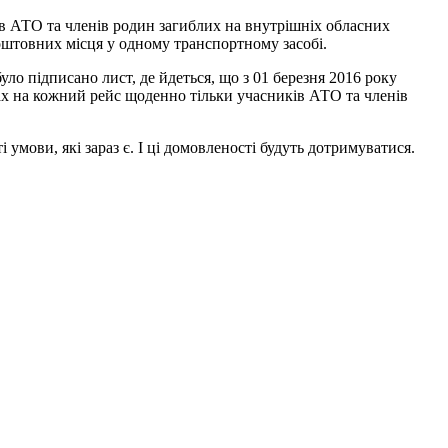
в АТО та членів родин загиблих на внутрішніх обласних
оштовних місця у одному транспортному засобі.
ло підписано лист, де йдеться, що з 01 березня 2016 року
сах на кожний рейс щоденно тільки учасників АТО та членів
 умови, які зараз є. І ці домовленості будуть дотримуватися.