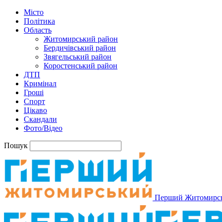
Місто
Політика
Область
Житомирський район
Бердичівський район
Звягельський район
Коростенський район
ДТП
Кримінал
Гроші
Спорт
Цікаво
Скандали
Фото/Відео
Пошук
Перший Житомирс