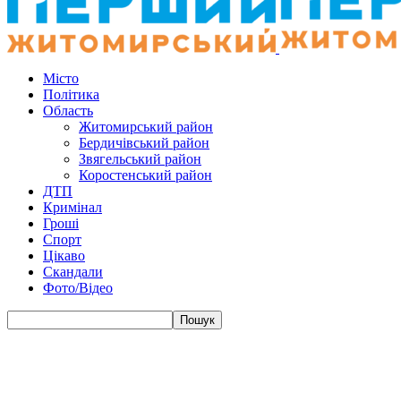
Місто
Політика
Область
Житомирський район
Бердичівський район
Звягельський район
Коростенський район
ДТП
Кримінал
Гроші
Спорт
Цікаво
Скандали
Фото/Відео