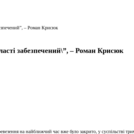
езпечений”, – Роман Крисюк
ласті забезпечений\”, – Роман Крисюк
везення на найближчий час вже було закрито, у суспільстві три