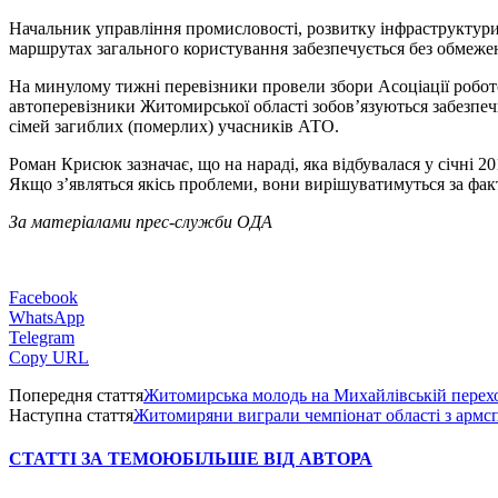
Начальник управління промисловості, розвитку інфраструктури
маршрутах загального користування забезпечується без обмежен
На минулому тижні перевізники провели збори Асоціації роботод
автоперевізники Житомирської області зобов’язуються забезпеч
сімей загиблих (померлих) учасників АТО.
Роман Крисюк зазначає, що на нараді, яка відбувалася у січні 20
Якщо з’являться якісь проблеми, вони вирішуватимуться за фа
За матеріалами прес-служби ОДА
Facebook
WhatsApp
Telegram
Copy URL
Попередня стаття
Житомирська молодь на Михайлівській перехо
Наступна стаття
Житомиряни виграли чемпіонат області з армс
СТАТТІ ЗА ТЕМОЮ
БІЛЬШЕ ВІД АВТОРА