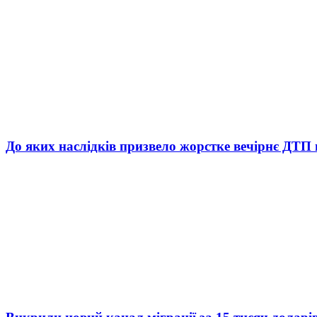
До яких наслідків призвело жорстке вечірнє ДТП 