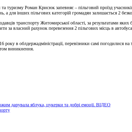
 та туризму Роман Крисюк запевняє – пільговий проїзд учасникі
ь, а для інших пільгових категорій громадян залишається 2 безк
авців транспорту Житомирської області, за результатами яких бу
ити за власний рахунок перевезення 2 пільгових місць в автобу
16 року в облдержадміністрації, перевізники самі погодилися на ті
ктом виникнення.
жим дарувала яблука, цукерки та добрі емоції. ВІДЕО
порту