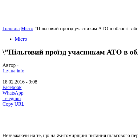
Головна
Місто
”Пільговий проїзд учасникам АТО в області заб
Місто
\”Пільговий проїзд учасникам АТО в об
Автор -
1.zt.ua info
-
18.02.2016 - 9:08
Facebook
WhatsApp
Telegram
Copy URL
Незважаючи на те, що на Житомирщині питання пільгового пере