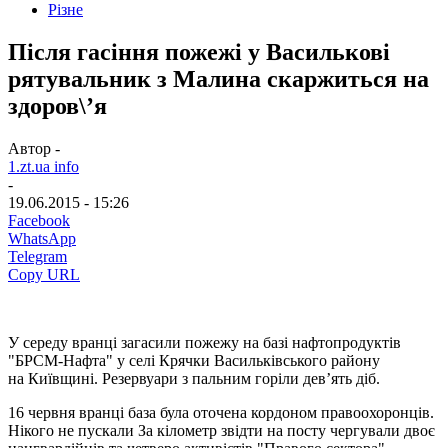
Різне
Після гасіння пожежі у Василькові
рятувальник з Малина скаржиться на
здоров\’я
Автор -
1.zt.ua info
-
19.06.2015 - 15:26
Facebook
WhatsApp
Telegram
Copy URL
У середу вранці загасили пожежу на базі нафтопродуктів
­"БРСМ-Нафта" у селі Крячки ­Васильківського району
на Київщині. Резервуари з пальним горіли дев’ять діб.
16 червня вранці база була оточена кордоном правоохоронців.
Нікого не пускали За кілометр звідти на посту чергували двоє