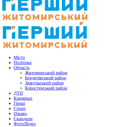
Місто
Політика
Область
Житомирський район
Бердичівський район
Звягельський район
Коростенський район
ДТП
Кримінал
Гроші
Спорт
Цікаво
Скандали
Фото/Відео