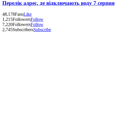
Перелік адрес, де відключають воду 7 серпня
48,178
Fans
Like
1,215
Followers
Follow
7,220
Followers
Follow
2,745
Subscribers
Subscribe