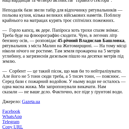
нацгвардійців та четверо активістів "Правого сектора".
Неподалік бази звели табір для відпочинку рятувальників —
польова кухня, кілька великих військових наметів. Поблизу
крайнього на матрацах курять троє спітнілих пожежних.
— Горло капєц, як дере. Папіроса хоть трохи спазм знімає.
Треба буде на флюорографію сходити. Чую, в легенях літр
бензину осів, — розповідає
45-річний Владислав Башловка
,
рятувальник з міста Малин на Житомирщині. — На тому місці
ніколи нічого не ростиме. Там земля прожарена на 5 метрів
углибину, а загрязнєнія дизельом пішло на десятки метрів під
землю.
— Сорбент — це такий пісок, що мав би то нейтралізувати.
Але його не 5 тонн сюди треба, а 5 тисяч тонн, — пояснює. —
Серед бази є пожарний водойом. У ньому води не осталось —
одна масна жижа. Ми запропонували викачати. Нам
сказали — не ваше дєло. Фактично, все піде у ґрунтові води.
Джерело:
Gazeta.ua
Facebook
WhatsApp
Telegram
Copy URL