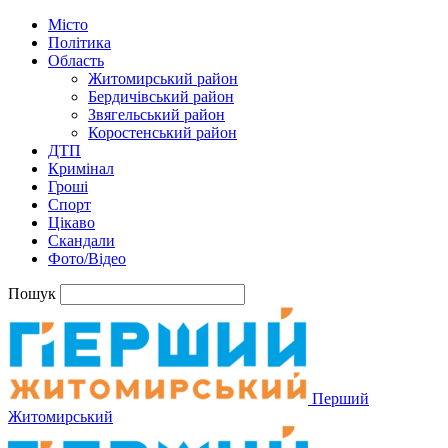
Місто
Політика
Область
Житомирський район
Бердичівський район
Звягельський район
Коростенський район
ДТП
Кримінал
Гроші
Спорт
Цікаво
Скандали
Фото/Відео
Пошук
Перший
Житомирський