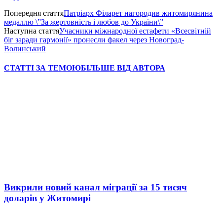
Попередня стаття
Патріарх Філарет нагородив житомирянина
медаллю \”За жертовність і любов до України\”
Наступна стаття
Учасники міжнародної естафети «Всесвітній
біг заради гармонії» пронесли факел через Новоград-
Волинський
СТАТТІ ЗА ТЕМОЮ
БІЛЬШЕ ВІД АВТОРА
Викрили новий канал міграції за 15 тисяч
доларів у Житомирі