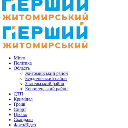
Місто
Політика
Область
Житомирський район
Бердичівський район
Звягельський район
Коростенський район
ДТП
Кримінал
Гроші
Спорт
Цікаво
Скандали
Фото/Відео