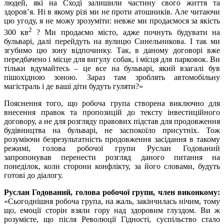
людей, які на Сході залишили частину свого життя та
здоров’я. Ні в якому різі ми не проти атошників. Але читаючи
цю угоду, я не можу зрозуміти: невже ми продаємося за якість
2
300 кв
? Ми продаємо місто, адже почнуть будувати на
бульварі, далі перейдуть на вулицю Синельникова. І так ми
згубимо цю зону відпочинку. Так, в даному договорі вже
передбачено і місце для вигулу собак, і місця для парковок. Ви
тільки вдумайтесь – це все на бульварі, який взагалі був
пішохідною зоною. Зараз там зроблять автомобільну
магістраль і де ваші діти будуть гуляти?»
Пояснення того, що робоча група створена виключно для
внесення правок та пропозицій до тексту інвестиційного
договору, а не для розгляду правових підстав для продовження
будівництва на бульварі, не заспокоїло присутніх. Тож
розуміючи безрезультатність продовження засідання в такому
режимі, голова робочої групи Руслан Годований
запропонував перенести розгляд даного питання на
понеділок, коли сторони конфлікту, за його словами, будуть
готові до діалогу.
Руслан Годований, голова робочої групи, член виконкому:
«Сьогоднішня робоча група, на жаль, закінчилась нічим, тому
що, емоції сторін взяли гору над здоровим глуздом. Ви ж
розумієте, що після Революції Гідності, суспільство стало