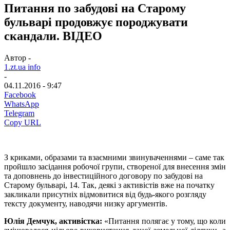
Питання по забудові на Старому
бульварі продовжує породжувати
скандали. ВІДЕО
Автор -
1.zt.ua info
-
04.11.2016 - 9:47
Facebook
WhatsApp
Telegram
Copy URL
З криками, образами та взаємними звинуваченнями – саме так
пройшло засідання робочої групи, створеної для внесення змін
та доповнень до інвестиційного договору по забудові на
Старому бульварі, 14. Так, деякі з активістів вже на початку
закликали присутніх відмовитися від будь-якого розгляду
тексту документу, наводячи низку аргументів.
Юлія Демчук, активістка:
«Питання полягає у тому, що коли