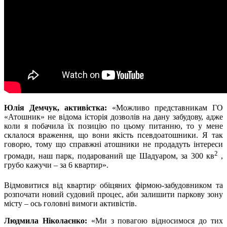
Юлія Демчук, активістка:
«Можливо представникам ГО
«Атошник» не відома історія дозволів на дану забудову, адже
коли я побачила їх позицію по цьому питанню, то у мене
склалося враження, що вони якість псевдоатошники. Я так
говорю, тому що справжні атошники не продадуть інтереси
2
громади, наш парк, подарований ще Шадуаром, за 300 кв
,
грубо кажучи – за 6 квартир».
,
Відмовитися від квартир
обіцяних фірмою-забудовником та
розпочати новий судовий процес, аби залишити паркову зону
місту – ось головні вимоги активістів.
Людмила Ніколаєнко:
«Ми з повагою відносимося до тих