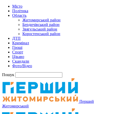
Місто
Політика
Область
Житомирський район
Бердичівський район
Звягельський район
Коростенський район
ДТП
Кримінал
Гроші
Спорт
Цікаво
Скандали
Фото/Відео
Пошук
Перший
Житомирський