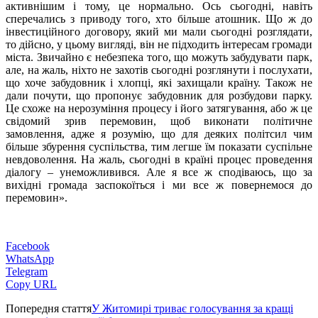
активнішим і тому, це нормально. Ось сьогодні, навіть
сперечались з приводу того, хто більше атошник. Що ж до
інвестиційного договору, який ми мали сьогодні розглядати,
то дійсно, у цьому вигляді, він не підходить інтересам громади
міста. Звичайно є небезпека того, що можуть забудувати парк,
але, на жаль, ніхто не захотів сьогодні розглянути і послухати,
що хоче забудовник і хлопці, які захищали країну. Також не
дали почути, що пропонує забудовник для розбудови парку.
Це схоже на нерозуміння процесу і його затягування, або ж це
свідомий зрив перемовин, щоб виконати політичне
замовлення, адже я розумію, що для деяких політсил чим
більше збурення суспільства, тим легше їм показати суспільне
невдоволення. На жаль, сьогодні в країні процес проведення
діалогу – унеможливився. Але я все ж сподіваюсь, що за
вихідні громада заспокоїться і ми все ж повернемося до
перемовин».
Facebook
WhatsApp
Telegram
Copy URL
Попередня стаття
У Житомирі триває голосування за кращі