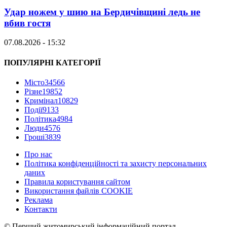
Удар ножем у шию на Бердичівщині ледь не
вбив гостя
07.08.2026 - 15:32
ПОПУЛЯРНІ КАТЕГОРІЇ
Місто
34566
Різне
19852
Кримінал
10829
Події
9133
Політика
4984
Люди
4576
Гроші
3839
Про нас
Політика конфіденційності та захисту персональних
даних
Правила користування сайтом
Використання файлів COOKIE
Реклама
Контакти
© Перший житомирський інформаційний портал