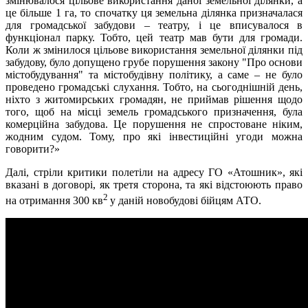
змінювалося цільове використання даної земельної ділянки, а
це більше 1 га, то спочатку ця земельна ділянка призначалася
для громадської забудови – театру, і це вписувалося в
функціонал парку. Тобто, цей театр мав бути для громади.
Коли ж змінилося цільове використання земельної ділянки під
забудову, було допущено грубе порушення закону "Про основи
містобудування" та містобудівну політику, а саме – не було
проведено громадські слухання. Тобто, на сьогоднішній день,
ніхто з житомирських громадян, не приймав рішення щодо
того, щоб на місці земель громадського призначення, була
комерційна забудова. Це порушення не спростоване ніким,
жодним судом. Тому, про які інвестиційні угоди можна
говорити?»
Далі, стріли критики полетіли на адресу ГО «Атошник», які
вказані в договорі, як третя сторона, та які відстоюють право
2
на отримання 300 кв
у даній новобудові бійцям АТО.