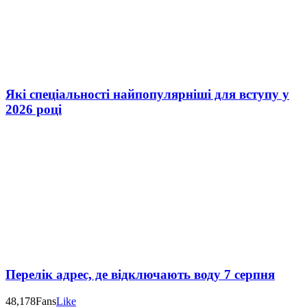
Які спеціальності найпопулярніші для вступу у
2026 році
Перелік адрес, де відключають воду 7 серпня
48,178
Fans
Like