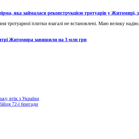
ірма, яка займалася реконструкцією тротуарів у Житомирі, зв
ня тротуарної плитки взагалі не встановлені. Маю велику надію, 
ентрі Житомира завищили на 3 млн грн
ку, втік з України
ійця 72-ї бригади