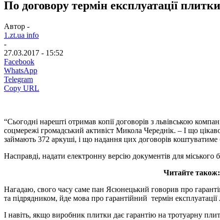
По договору термін експлуатації плитки
Автор -
1.zt.ua info
-
27.03.2017 - 15:52
Facebook
WhatsApp
Telegram
Copy URL
“Сьогодні нарешті отримав копії договорів з львівською компан
соцмережі громадський активіст Микола Череднік. – І що цікаво
займають 372 аркуші, і що надання цих договорів коштуватиме 
Насправді, надати електронну версію документів для міського 
Читайте також
Нагадаю, свого часу саме пан Ясюнецький говорив про гарантію 
та підрядником, йде мова про гарантійний термін експлуатації
І навіть, якщо виробник плитки дає гарантію на тротуарну пли