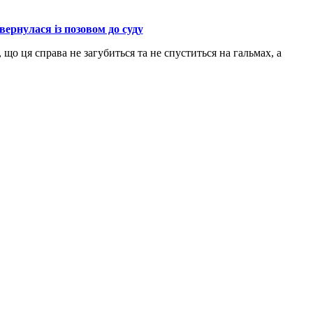
ернулася із позовом до суду
що ця справа не загубиться та не спуститься на гальмах, а