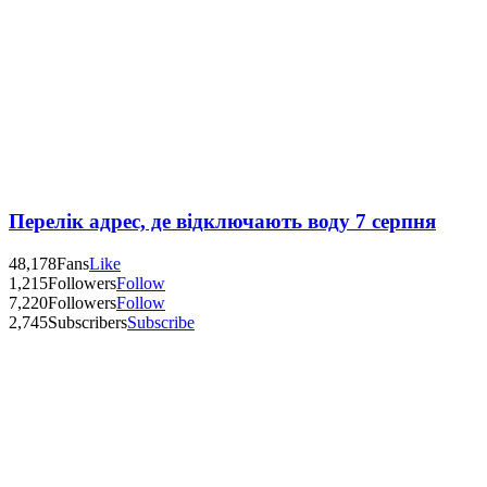
Перелік адрес, де відключають воду 7 серпня
48,178
Fans
Like
1,215
Followers
Follow
7,220
Followers
Follow
2,745
Subscribers
Subscribe