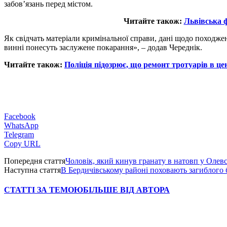
забов’язань перед містом.
Читайте також:
Львівська ф
Як свідчать матеріали кримінальної справи, дані щодо походжен
винні понесуть заслужене покарання», – додав Череднік.
Читайте також:
Поліція підозрює, що ремонт тротуарів в ц
Facebook
WhatsApp
Telegram
Copy URL
Попередня стаття
Чоловік, який кинув гранату в натовп у Олевсь
Наступна стаття
В Бердичівському районі поховають загиблого б
СТАТТІ ЗА ТЕМОЮ
БІЛЬШЕ ВІД АВТОРА