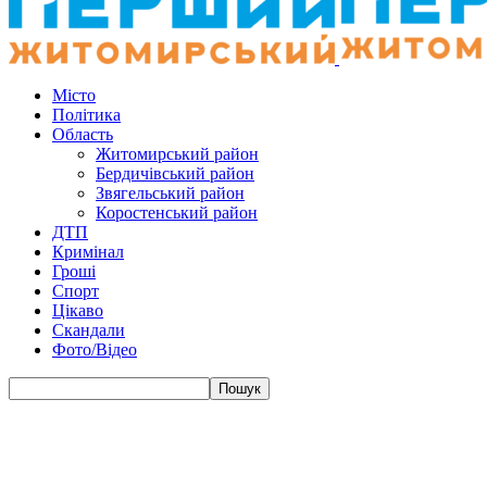
Місто
Політика
Область
Житомирський район
Бердичівський район
Звягельський район
Коростенський район
ДТП
Кримінал
Гроші
Спорт
Цікаво
Скандали
Фото/Відео