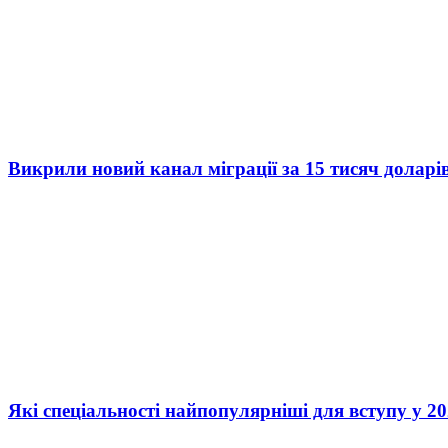
Викрили новий канал міграції за 15 тисяч доларі
Які спеціальності найпопулярніші для вступу у 20