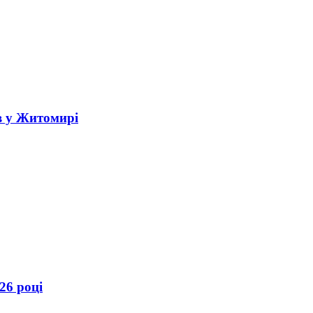
в у Житомирі
26 році