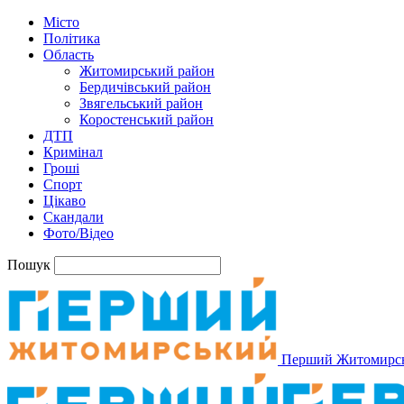
Місто
Політика
Область
Житомирський район
Бердичівський район
Звягельський район
Коростенський район
ДТП
Кримінал
Гроші
Спорт
Цікаво
Скандали
Фото/Відео
Пошук
Перший Житомирс