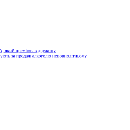
А, який преміював дружину
фують за продаж алкоголю неповнолітньому