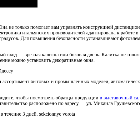
Она не только помогает вам управлять конструкцией дистанцион
лектроника итальянских производителей адаптирована к работе в
50 градусов. Для повышения безопасности устанавливают фотоэл
 вход — врезная калитка или боковая дверь. Калитка не только
ение можно установить декоративные окна.
Одессу
й ассортимент бытовых и промышленных моделей, автоматическ
дите, чтобы посмотреть образцы продукции
в выставочный сал
вительство расположено по адресу — ул. Михаила Грушевского, 
течение 3 дней. sekcionnye vorota