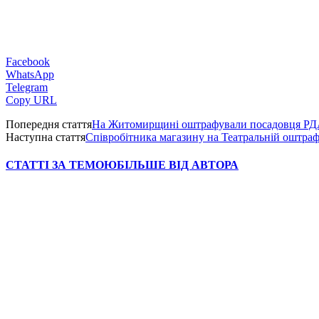
Facebook
WhatsApp
Telegram
Copy URL
Попередня стаття
На Житомирщині оштрафували посадовця РД
Наступна стаття
Співробітника магазину на Театральній оштра
СТАТТІ ЗА ТЕМОЮ
БІЛЬШЕ ВІД АВТОРА