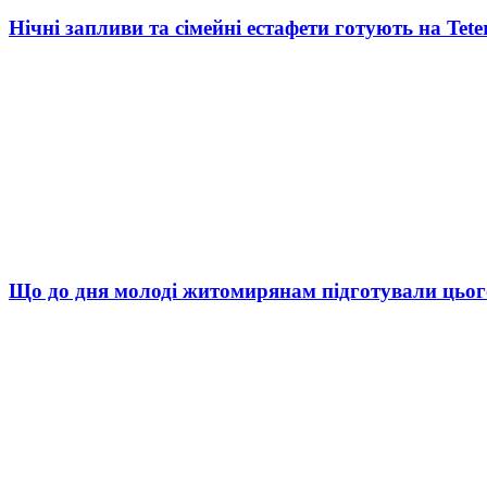
Нічні запливи та сімейні естафети готують на Tete
Що до дня молоді житомирянам підготували цьог