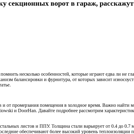
у секционных ворот в гараж, расскажут 
о помнить несколько особенностей, которые играют едва ли не г
анизм балансировки и фурнитура, от которых зависит износоуст
атье.
 от промерзания помещения в холодное время. Важно найти мод
niowski и DoorHan. Давайте подробнее рассмотрим характеристи
стальных листов и ППУ. Толщина стали варьирует от 0.4 до 0.7 
. Последние обеспечивают более высокий уровень теплоизоляции