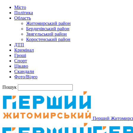
Місто
Політика
Область
Житомирський район
Бердичівський район
Звягельський район
Коростенський район
ДТП
Кримінал
Гроші
Спорт
Цікаво
Скандали
Фото/Відео
Пошук
Перший Житомирс