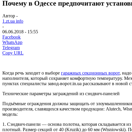
Почему в Одессе предпочитают установк
Автор -
1.zt.ua info
-
06.06.2018 - 15:55
Facebook
WhatsApp
Telegram
Copy URL
Когда речь заходит о выборе
гаражных секционных ворот
, над
наполнителя, который сохраняет комфортную температуру. Мех
пунктах специалисты завод-ворот.in.ua рассказывают в новой ст
Технические параметры заграждений из сэндвич-панелей
Подъёмные ограждения должны защищать от злоумышленников и
производителя, славящихся качеством продукции: Alutech, Wis
модель:
1. Сэндвич-панели — основа полотна, которая складывается из 
плотный. Размер секций от 40 (Kruzik) до 60 мм (Wisniowski)