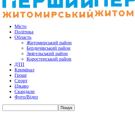
Місто
Політика
Область
Житомирський район
Бердичівський район
Звягельський район
Коростенський район
ДТП
Кримінал
Гроші
Спорт
Цікаво
Скандали
Фото/Відео