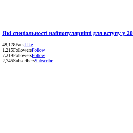
Які спеціальності найпопулярніші для вступу у 20
48,178
Fans
Like
1,215
Followers
Follow
7,219
Followers
Follow
2,745
Subscribers
Subscribe