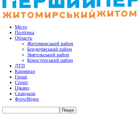
Місто
Політика
Область
Житомирський район
Бердичівський район
Звягельський район
Коростенський район
ДТП
Кримінал
Гроші
Спорт
Цікаво
Скандали
Фото/Відео