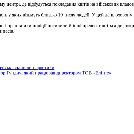
му центрі, де відбудуться покладання квітів на військових кладо
часть у яких візьмуть близько 19 тисяч людей. У цей день охоро
асті працівники поліції посилили й інші превентивні заходи, зо
ипасів.
цейські знайшли наркотики
гор Гундич, який працював директором ТОВ «Елітне»