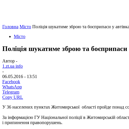
Головна
Місто
Поліція шукатиме зброю та боєприпаси у автівка
Місто
Поліція шукатиме зброю та боєприпаси у
Автор -
1.zt.ua info
-
06.05.2016 - 13:51
Facebook
WhatsApp
Telegram
Copy URL
У 36 населених пунктах Житомирської області пройде понад сот
За інформацією ГУ Національної поліції в Житомирській област
і припинення правопорушень.