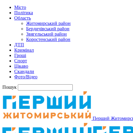
Місто
Політика
Область
Житомирський район
Бердичівський район
Звягельський район
Коростенський район
ДТП
Кримінал
Гроші
Спорт
Цікаво
Скандали
Фото/Відео
Пошук
Перший Житомирс