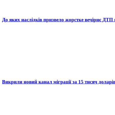
До яких наслідків призвело жорстке вечірнє ДТП 
Викрили новий канал міграції за 15 тисяч доларі