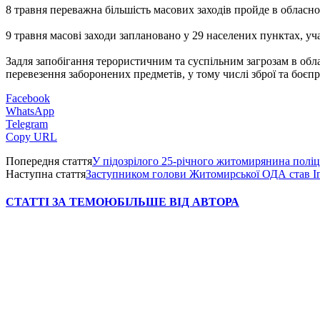
8 травня переважна більшість масових заходів пройде в обласно
9 травня масові заходи заплановано у 29 населених пунктах, у
Задля запобігання терористичним та суспільним загрозам в обл
перевезення заборонених предметів, у тому числі зброї та боєпр
Facebook
WhatsApp
Telegram
Copy URL
Попередня стаття
У підозрілого 25-річного житомирянина полі
Наступна стаття
Заступником голови Житомирської ОДА став І
СТАТТІ ЗА ТЕМОЮ
БІЛЬШЕ ВІД АВТОРА