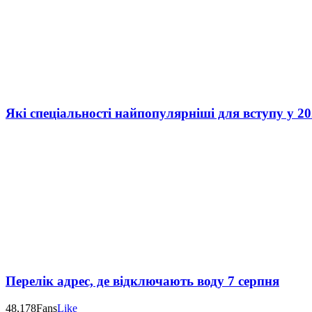
Які спеціальності найпопулярніші для вступу у 20
Перелік адрес, де відключають воду 7 серпня
48,178
Fans
Like