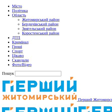
Місто
Політика
Область
Житомирський район
Бердичівський район
Звягельський район
Коростенський район
ДТП
Кримінал
Гроші
Спорт
Цікаво
Скандали
Фото/Відео
Пошук
Перший Житомирс