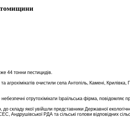
Житомищини
же 44 тонни пестицидів.
та агрохімікатів очистили села Антопіль, Камені, Крилівка,
 небезпечні отрутохімікати Ізраїльська фірма, повідомляє 
 до складу якої увійшли представники Державної екологічної
СЕС, Андрушівської РДА та сільські голови відповідних сіль