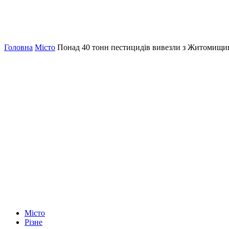
Головна
Місто
Понад 40 тонн пестицидів вивезли з Житомищи
Місто
Різне