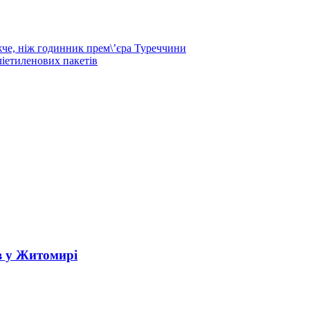
жче, ніж годинник прем\’єра Туреччини
іетиленових пакетів
в у Житомирі