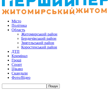
Місто
Політика
Область
Житомирський район
Бердичівський район
Звягельський район
Коростенський район
ДТП
Кримінал
Гроші
Спорт
Цікаво
Скандали
Фото/Відео