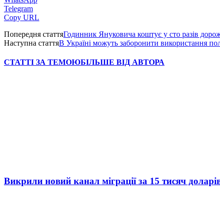
Telegram
Copy URL
Попередня стаття
Годинник Януковича коштує у сто разів доро
Наступна стаття
В Україні можуть заборонити використання пол
СТАТТІ ЗА ТЕМОЮ
БІЛЬШЕ ВІД АВТОРА
Викрили новий канал міграції за 15 тисяч доларі