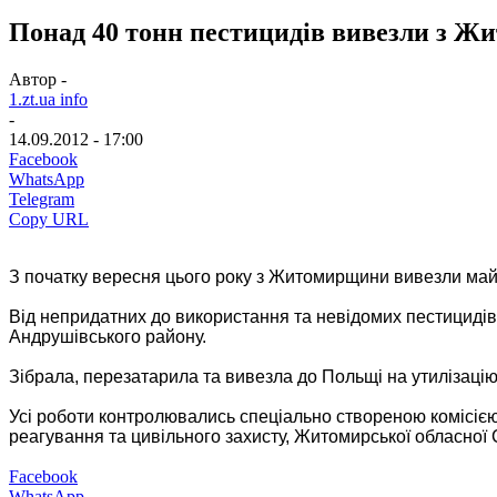
Понад 40 тонн пестицидів вивезли з 
Автор -
1.zt.ua info
-
14.09.2012 - 17:00
Facebook
WhatsApp
Telegram
Copy URL
З початку вересня цього року з Житомирщини вивезли май
Від непридатних до використання та невідомих пестицидів 
Андрушівського району.
Зібрала, перезатарила та вивезла до Польщі на утилізацію
Усі роботи контролювались спеціально створеною комісією,
реагування та цивільного захисту, Житомирської обласної 
Facebook
WhatsApp