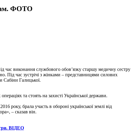
ькам. ФОТО
під час виконання службового обов’язку старшу медичну сестру
о. Під час зустрічі з жінками – представницями силових
ми Сабіни Галицької.
операціях та стоять на захисті Української держави.
16 року, брала участь в обороні української землі від
ра», – сказав він.
стри. ВІДЕО