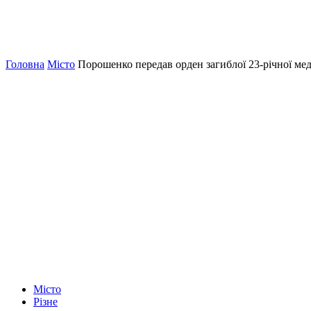
Головна
Місто
Порошенко передав орден загиблої 23-річної м
Місто
Різне