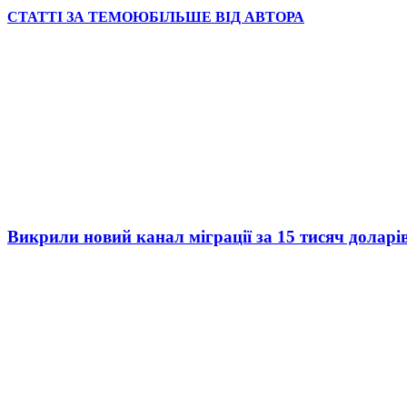
СТАТТІ ЗА ТЕМОЮ
БІЛЬШЕ ВІД АВТОРА
Викрили новий канал міграції за 15 тисяч доларі