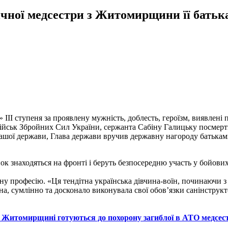
річної медсестри з Житомирщини її бат
ІІ ступеня за проявлену мужність, доблесть, героїзм, виявлені 
ійськ Збройних Сил України, сержанта Сабіну Галицьку посмертн
ді нашої держави, Глава держави вручив державну нагороду батька
к знаходяться на фронті і беруть безпосередню участь у бойових 
професію. «Ця тендітна українська дівчина-воїн, починаючи з 20
а, сумлінно та досконало виконувала свої обов’язки санінструкто
а Житомирщині готуються до похорону загиблої в АТО медсе