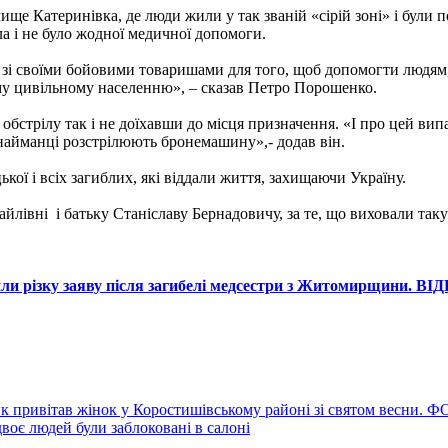
ще Катеринівка, де люди жили у так званій «сірій зоні» і були 
ла і не було жодної медичної допомоги.
ди зі своїми бойовими товаришами для того, щоб допомогти людям
ому цивільному населенню», – сказав Петро Порошенко.
бстрілу так і не доїхавши до місця призначення. «І про цей випад
м найманці розстрілюють бронемашину»,- додав він.
ї і всіх загиблих, які віддали життя, захищаючи Україну.
лівні і батьку Станіславу Бернадовичу, за те, що виховали таку
ли різку заяву після загибелі медсестри з Житомирщини. ВІ
к привітав жінок у Коростишівському районі зі святом весни. 
воє людей були заблоковані в салоні