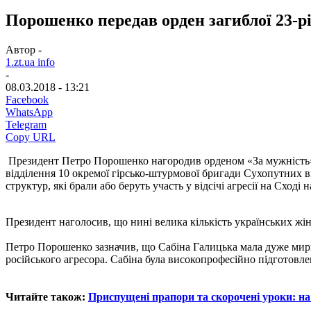
Порошенко передав орден загиблої 23-
Автор -
1.zt.ua info
-
08.03.2018 - 13:21
Facebook
WhatsApp
Telegram
Copy URL
Президент Петро Порошенко нагородив орденом «За мужність» І
відділення 10 окремої гірсько-штурмової бригади Сухопутних в
структур, які брали або беруть участь у відсічі агресії на Схо
Президент наголосив, що нині велика кількість українських жіно
Петро Порошенко зазначив, що Сабіна Галицька мала дуже мирну 
російського агресора. Сабіна була високопрофесійно підготовлен
Читайте також:
Приспущені прапори та скорочені уроки: н