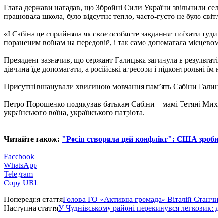
Глава держави нагадав, що Збройні Сили України звільнили сели
працювала школа, було відсутнє тепло, часто-густо не було світ
«І Сабіна це сприйняла як своє особисте завдання: поїхати ту
пораненим воїнам на передовій, і так само допомагала місцев
Президент зазначив, що сержант Галицька загинула в результаті о
дівчина їде допомагати, а російські агресори і підконтрольні ї
Присутні вшанували хвилиною мовчання пам’ять Сабіни Галицько
Петро Порошенко подякував батькам Сабіни – мамі Тетяні Михай
українського воїна, українського патріота.
Читайте також:
"Росія створила цей конфлікт": США зроби
Facebook
WhatsApp
Telegram
Copy URL
Попередня стаття
Голова ГО «Активна громада» Віталій Станчи
Наступна стаття
У Чуднівському районі перекинувся легковик: д