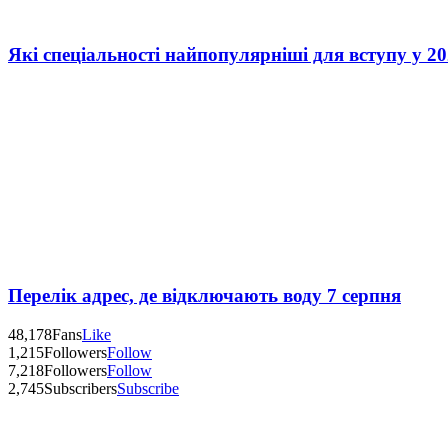
Які спеціальності найпопулярніші для вступу у 20
Перелік адрес, де відключають воду 7 серпня
48,178
Fans
Like
1,215
Followers
Follow
7,218
Followers
Follow
2,745
Subscribers
Subscribe