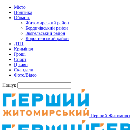
Місто
Політика
Область
Житомирський район
Бердичівський район
Звягельський район
Коростенський район
ДТП
Кримінал
Гроші
Спорт
Цікаво
Скандали
Фото/Відео
Пошук
Перший Житомирс