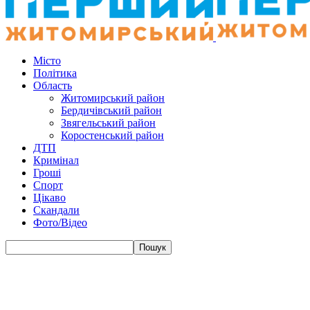
Місто
Політика
Область
Житомирський район
Бердичівський район
Звягельський район
Коростенський район
ДТП
Кримінал
Гроші
Спорт
Цікаво
Скандали
Фото/Відео