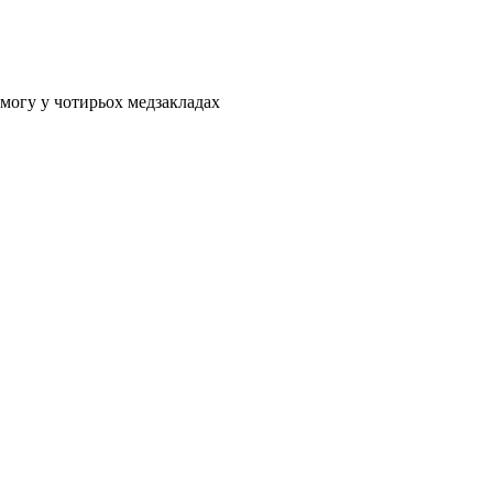
могу у чотирьох медзакладах