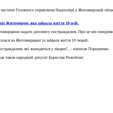
 частини Головного управління Нацполіції у Житомирській област
під Житомиром, яка забрала життя 10 осіб.
мирщини надати допомогу постраждалим. Про це він повідомив 
сталася на Житомирщині та забрала життя 10 людей.
страждалим, які знаходяться у лікарні", – написав Порошенко.
в також народний депутат Борислав Розенблат.