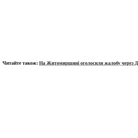
Читайте також:
На Житомирщині оголосили жалобу через Д