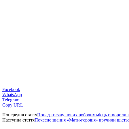
Facebook
WhatsApp
Telegram
Copy URL
Попередня стаття
Понад тисячу нових робочих місць створили
Наступна стаття
Почесне звання «Мати-героїня» вручили шіст