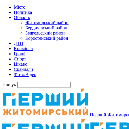
Місто
Політика
Область
Житомирський район
Бердичівський район
Звягельський район
Коростенський район
ДТП
Кримінал
Гроші
Спорт
Цікаво
Скандали
Фото/Відео
Пошук
Перший Житомирс