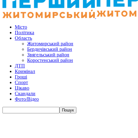
Місто
Політика
Область
Житомирський район
Бердичівський район
Звягельський район
Коростенський район
ДТП
Кримінал
Гроші
Спорт
Цікаво
Скандали
Фото/Відео