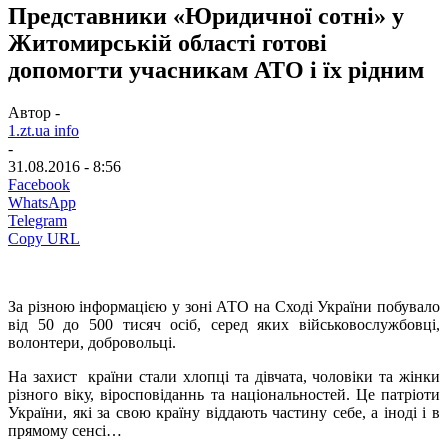
Представники «Юридичної сотні» у
Житомирській області готові
допомогти учасникам АТО і їх рідним
Автор -
1.zt.ua info
-
31.08.2016 - 8:56
Facebook
WhatsApp
Telegram
Copy URL
За різною інформацією у зоні АТО на Сході України побувало
від 50 до 500 тисяч осіб, серед яких військовослужбовці,
волонтери, добровольці.
На захист країни стали хлопці та дівчата, чоловіки та жінки
різного віку, віросповіданнь та національностей. Це патріоти
України, які за свою країну віддають частину себе, а іноді і в
прямому сенсі…