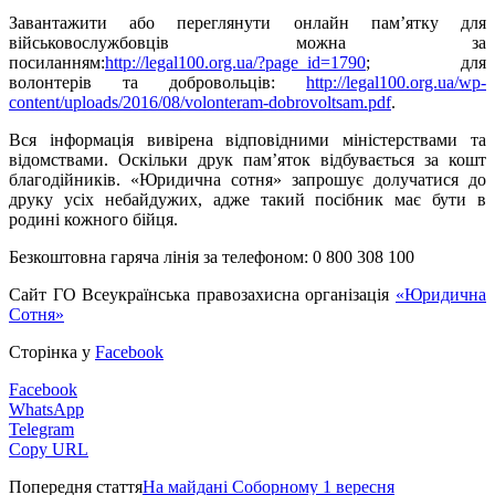
Завантажити або переглянути онлайн пам’
ятку
для
військовослужбовців
можна за
посиланням:
http://legal100.org.ua/?page_id=1790
; для
волонтерів та добровольців:
http://legal100.org.ua/wp-
content/uploads/2016/08/volonteram-dobrovoltsam.pdf
.
Вся інформація вивірена відповідними міністерствами та
відомствами. Оскільки друк пам’яток відбувається за кошт
благодійників. «Юридична сотня» запрошує долучатися до
друку усіх небайдужих, адже такий посібник має бути в
родині кожного бійця.
Безкоштовна гаряча лінія за телефоном: 0 800 308 100
Сайт ГО Всеукраїнська правозахисна організація
«Юридична
Сотня»
Сторінка у
Facebook
Facebook
WhatsApp
Telegram
Copy URL
Попередня стаття
На майдані Соборному 1 вересня