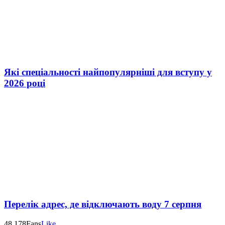
Які спеціальності найпопулярніші для вступу у
2026 році
Перелік адрес, де відключають воду 7 серпня
48,178
Fans
Like