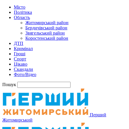
Місто
Політика
Область
Житомирський район
Бердичівський район
Звягельський район
Коростенський район
ДТП
Кримінал
Гроші
Спорт
Цікаво
Скандали
Фото/Відео
Пошук
Перший
Житомирський