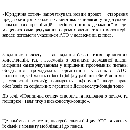
«Юридична сотня» започаткувала новий проект – створення
представництв в областях, мета якого полягає у згуртуванні
громадських організацій регіону, органів державної влади,
місцевого самоврядування, окремих активістів та волонтерів
заради допомоги учасникам АТО у додержанні їх прав.
Завданням проекту – як надання безоплатних юридичних
консультацій, так і взаємодія з органами державної влади,
місцевим самоврядуванням у вирішенні проблемних питань;
об’єднання громадських організацій учасників АТО,
волонтерів, які мають спільні цілі (а у разі потреби й допомога
у створенні нових); поширення інформації щодо прав,
обов’язків та соціальних гарантій військовослужбовців тощо.
До речі, «Юридична сотня» створила та періодично друкує та
поширює «Пам’
ятку військовослужбовцю
».
Це пам
’
ятка про все те, що треба знати бійцям АТО та членам
їх сімей з моменту мобілізації і до пенсії.