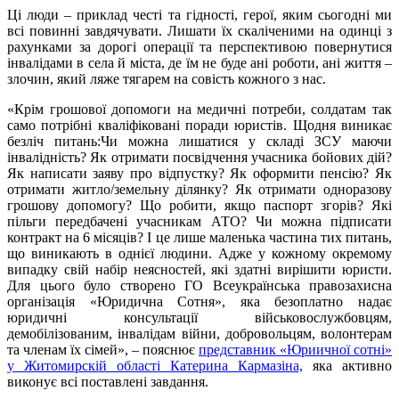
Ці люди – приклад честі та гідності, герої, яким сьогодні ми
всі повинні завдячувати. Лишати їх скаліченими на одинці з
рахунками за дорогі операції та перспективою повернутися
інвалідами в села й міста, де їм не буде ані роботи, ані життя –
злочин, який ляже тягарем на совість кожного з нас.
«Крім грошової допомоги на медичні потреби, солдатам так
само потрібні кваліфіковані поради юристів. Щодня виникає
безліч питань:Чи можна лишатися у складі ЗСУ маючи
інвалідність? Як отримати посвідчення учасника бойових дій?
Як написати заяву про відпустку? Як оформити пенсію? Як
отримати житло
/земельну ділянку
? Як отримати одноразову
грошову допомогу? Що робити, якщо паспорт згорів? Які
пільги передбачені учасникам АТО? Чи можна підписати
контракт на 6 місяців? І це лише маленька частина тих питань,
що виникають в однієї людини. Адже у кожному окремому
випадку свій набір неясностей, які здатні вирішити юристи.
Для цього було створено ГО Всеукраїнська правозахисна
організація «Юридична Сотня», яка безоплатно надає
юридичні консультації військовослужбовцям,
демобілізованим, інвалідам війни, добровольцям, волонтерам
та членам їх сімей», – пояснює
представник «Юриичної сотні»
у Житомирскій області Катерина Кармазіна,
яка активно
виконує всі поставлені завдання.