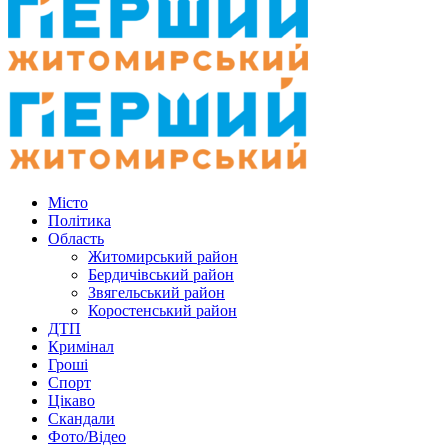
Місто
Політика
Область
Житомирський район
Бердичівський район
Звягельський район
Коростенський район
ДТП
Кримінал
Гроші
Спорт
Цікаво
Скандали
Фото/Відео