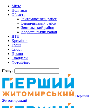
Місто
Політика
Область
Житомирський район
Бердичівський район
Звягельський район
Коростенський район
ДТП
Кримінал
Гроші
Спорт
Цікаво
Скандали
Фото/Відео
Пошук
Перший
Житомирський