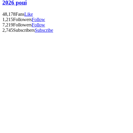
2026 році
48,178
Fans
Like
1,215
Followers
Follow
7,219
Followers
Follow
2,745
Subscribers
Subscribe