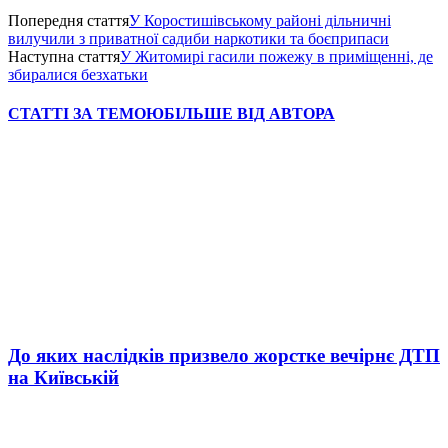
Попередня стаття
У Коростишівському районі дільничні
вилучили з приватної садиби наркотики та боєприпаси
Наступна стаття
У Житомирі гасили пожежу в приміщенні, де
збиралися безхатьки
СТАТТІ ЗА ТЕМОЮ
БІЛЬШЕ ВІД АВТОРА
До яких наслідків призвело жорстке вечірнє ДТП
на Київській