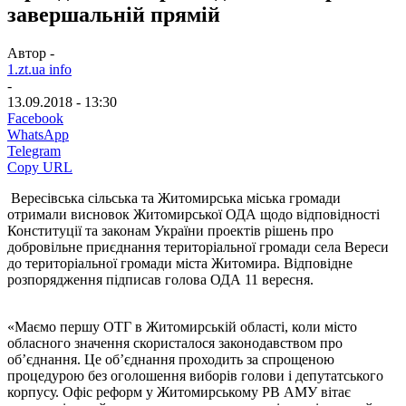
завершальній прямій
Автор -
1.zt.ua info
-
13.09.2018 - 13:30
Facebook
WhatsApp
Telegram
Copy URL
Вересівська сільська та Житомирська міська громади
отримали висновок Житомирської ОДА щодо відповідності
Конституції та законам України проектів рішень про
добровільне приєднання територіальної громади села Вереси
до територіальної громади міста Житомира. Відповідне
розпорядження підписав голова ОДА 11 вересня.
«Маємо першу ОТГ в Житомирській області, коли місто
обласного значення скористалося законодавством про
об’єднання. Це об’єднання проходить за спрощеною
процедурою без оголошення виборів голови і депутатського
корпусу. Офіс реформ у Житомирському РВ АМУ вітає