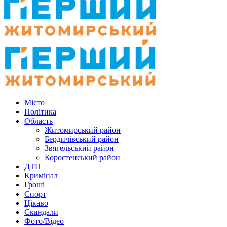
Місто
Політика
Область
Житомирський район
Бердичівський район
Звягельський район
Коростенський район
ДТП
Кримінал
Гроші
Спорт
Цікаво
Скандали
Фото/Відео