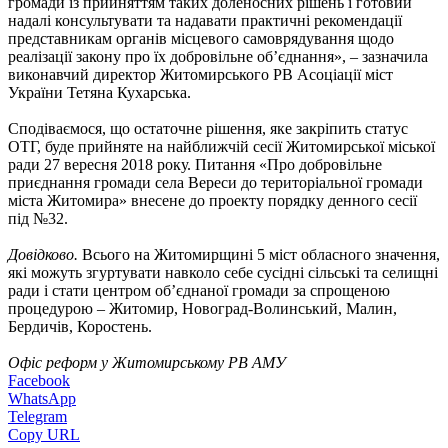
громади із прийняттям таких доленосних рішень і готовий
надалі консультувати та надавати практичні рекомендації
представникам органів місцевого самоврядування щодо
реалізації закону про їх добровільне об’єднання», – зазначила
виконавчий директор Житомирського РВ Асоціації міст
України Тетяна Кухарська.
Сподіваємося, що остаточне рішення, яке закріпить статус
ОТГ, буде прийняте на найближчій сесії Житомирської міської
ради 27 вересня 2018 року. Питання «Про добровільне
приєднання громади села Вереси до територіальної громади
міста Житомира» внесене до проекту порядку денного сесії
під №32.
Довідково.
Всього на Житомирщині 5 міст обласного значення,
які можуть згуртувати навколо себе сусідні сільські та селищні
ради і стати центром об’єднаної громади за спрощеною
процедурою – Житомир, Новоград-Волинський, Малин,
Бердичів, Коростень.
Офіс реформ у Житомирському РВ АМУ
Facebook
WhatsApp
Telegram
Copy URL