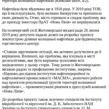
території колишньої нафтобази (Київське шосе, 4/2).
Нафтобаза була збудована ще в 1918 році. У 2010 році ТОВ,
що її експлуатувало, було визнано банкрутом та припинило
свою діяльність. Отже, місто отримало в спадок проблему, яка
до приходу інвестора ПрАТ «Нова Лінія» не вирішувалася.
На позачерговій сесії Житомирської міської ради 26 липня
2019 року депутати надали дозвіл на розробку проєкту
землеустрою ділянки колишньої нафтобази для будівництва
торговельного центру.
«Ставши заручником ситуації, ми активно долучилися до її
вирішення. Впевнені, що проблема, яка існувала в місті
десятиліттями, має бути вирішена зусиллями всіх
зацікавлених у цьому сторін. Тому разом із Житомирською
міською радою та профільними інститутами, зокрема
«Науково-дослідним інститутом нафтопереробної та
нафтохімічної промисловості «МАСМА», розпочато роботи
над проєктом рекультивації ґрунтів території колишньої
нафтобази», – прокоментували рішення в пресслужбі компанії
«Нова Лінія».
До розробки проєкту також залучено спеціалістів Інституту
мікробіології та вірусології ім. Д. К. Заболотного НАН
України та Інституту громадського здоров’я ім. О. М.