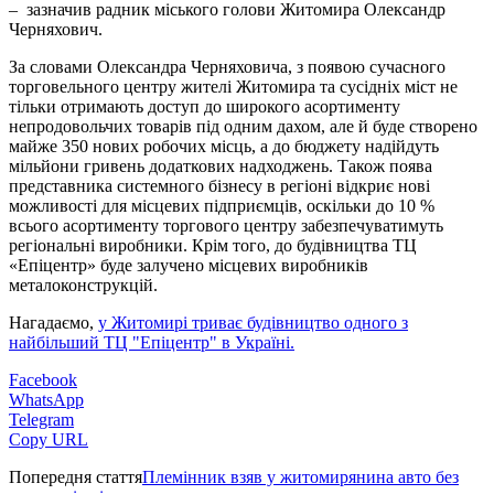
– зазначив радник міського голови Житомира Олександр
Черняхович.
За словами Олександра Черняховича, з появою сучасного
торговельного центру жителі Житомира та сусідніх міст не
тільки отримають доступ до широкого асортименту
непродовольчих товарів під одним дахом, але й буде створено
майже 350 нових робочих місць, а до бюджету надійдуть
мільйони гривень додаткових надходжень. Також поява
представника системного бізнесу в регіоні відкриє нові
можливості для місцевих підприємців, оскільки до 10 %
всього асортименту торгового центру забезпечуватимуть
регіональні виробники. Крім того, до будівництва ТЦ
«Епіцентр» буде залучено місцевих виробників
металоконструкцій.
Нагадаємо,
у Житомирі триває будівництво одного з
найбільший ТЦ "Епіцентр" в Україні.
Facebook
WhatsApp
Telegram
Copy URL
Попередня стаття
Племінник взяв у житомирянина авто без