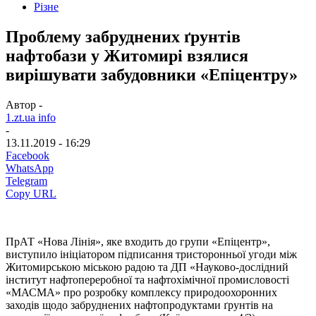
Різне
Проблему забруднених ґрунтів
нафтобази у Житомирі взялися
вирішувати забудовники «Епіцентру»
Автор -
1.zt.ua info
-
13.11.2019 - 16:29
Facebook
WhatsApp
Telegram
Copy URL
ПрАТ «Нова Лінія», яке входить до групи «Епіцентр»,
виступило ініціатором підписання тристоронньої угоди між
Житомирською міською радою та ДП «Науково-дослідний
інститут нафтопереробної та нафтохімічної промисловості
«МАСМА» про розробку комплексу природоохоронних
заходів щодо забруднених нафтопродуктами ґрунтів на