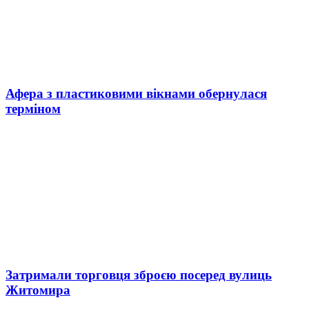
Афера з пластиковими вікнами обернулася
терміном
Затримали торговця зброєю посеред вулиць
Житомира