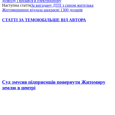
дозволу і врізався в електроопору
Наступна стаття
За вигадану ДТП з сином жителька
Житомирщини віддала шахраєві 1300 доларів
СТАТТІ ЗА ТЕМОЮ
БІЛЬШЕ ВІД АВТОРА
Суд змусив підприємців повернути Житомиру
землю в центрі