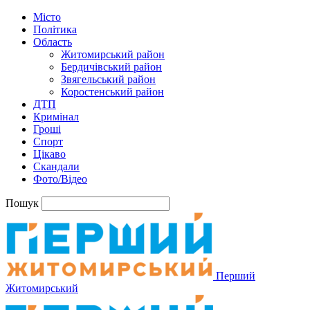
Місто
Політика
Область
Житомирський район
Бердичівський район
Звягельський район
Коростенський район
ДТП
Кримінал
Гроші
Спорт
Цікаво
Скандали
Фото/Відео
Пошук
Перший
Житомирський