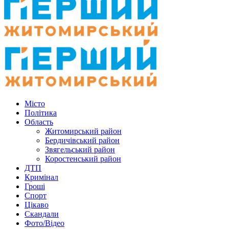
Місто
Політика
Область
Житомирський район
Бердичівський район
Звягельський район
Коростенський район
ДТП
Кримінал
Гроші
Спорт
Цікаво
Скандали
Фото/Відео