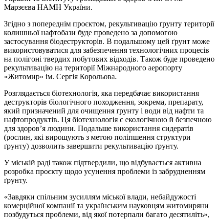
Марзєєва НАМН України.
Згідно з попереднім проєктом, рекультивацію ґрунту території
колишньої нафтобази буде проведено за допомогою
застосування біодеструкторів. В подальшому цей ґрунт може
використовуватися для забезпечення технологічних процесів
на полігоні твердих побутових відходів. Також буде проведено
рекультивацію на території Міжнародного аеропорту
«Житомир» ім. Сергія Корольова.
Розглядається біотехнологія, яка передбачає використання
деструкторів біологічного походження, зокрема, препарату,
який призначений для очищення ґрунту і води від нафти та
нафтопродуктів. Ця біотехнологія є екологічною й безпечною
для здоров’я людини. Подальше використання сидератів
(рослин, які вирощують з метою поліпшення структури
ґрунту) дозволить завершити рекультивацію ґрунту.
У міській раді також підтвердили, що відбувається активна
розробка проєкту щодо усунення проблеми із забрудненням
ґрунту.
«Завдяки спільним зусиллям міської влади, небайдужості
комерційної компанії та українським науковцям житомиряни
позбудуться проблеми, від якої потерпали багато десятиліть»,