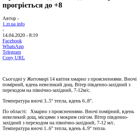
прогріється до +8
Автор -
1.zt.ua info
-
14.04.2020 - 8:19
Facebook
WhatsApp
Telegram
Copy URL
Сьогодні у Житомирі 14 квітня хмарно з проясненнями. Вночі
помірний, вдень невеликий дощ. Вітер південно-західний з
переходом на північно-західний, 7-12м/с.
Температура вночі 3..5° тепла, вдень 6..8°.
По області: Хмарно з проясненнями. Вночі помірний, вдень
невеликий дощ, місцями з мокрим снігом. Вітер південно-
західний з переходом на північно-західний, 7-12 м/с.
Температура вночі 1..6° тепла, вдень 4..9° тепла.