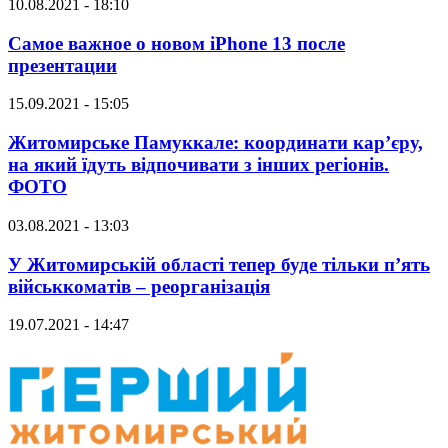
10.08.2021 - 18:10
Самое важное о новом iPhone 13 после
презентации
15.09.2021 - 15:05
Житомирське Памуккале: координати кар’єру,
на який їдуть відпочивати з інших регіонів.
ФОТО
03.08.2021 - 13:03
У Житомирській області тепер буде тільки п’ять
військкоматів – реорганізація
19.07.2021 - 14:47