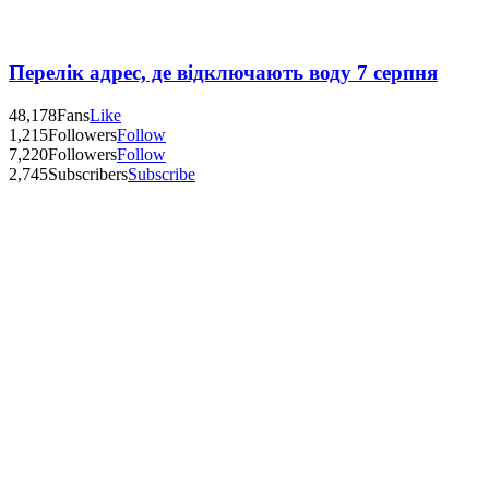
Перелік адрес, де відключають воду 7 серпня
48,178
Fans
Like
1,215
Followers
Follow
7,220
Followers
Follow
2,745
Subscribers
Subscribe