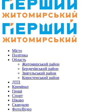
Місто
Політика
Область
Житомирський район
Бердичівський район
Звягельський район
Коростенський район
ДТП
Кримінал
Гроші
Спорт
Цікаво
Скандали
Фото/Відео