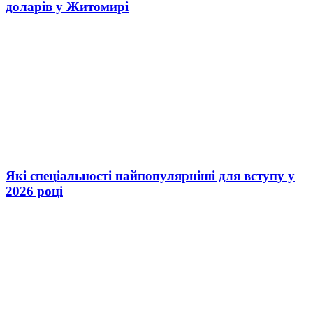
доларів у Житомирі
Які спеціальності найпопулярніші для вступу у
2026 році