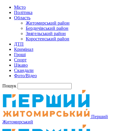
Місто
Політика
Область
Житомирський район
Бердичівський район
Звягельський район
Коростенський район
ДТП
Кримінал
Гроші
Спорт
Цікаво
Скандали
Фото/Відео
Пошук
Перший
Житомирський