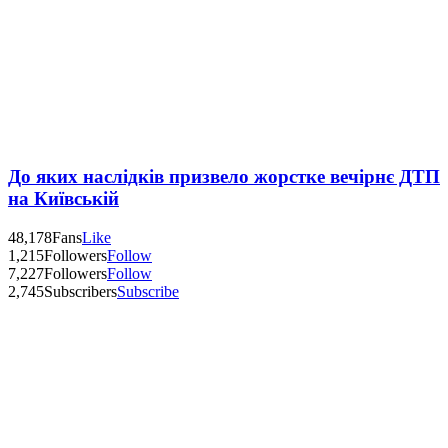
До яких наслідків призвело жорстке вечірнє ДТП
на Київській
48,178
Fans
Like
1,215
Followers
Follow
7,227
Followers
Follow
2,745
Subscribers
Subscribe