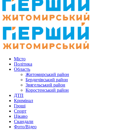
Місто
Політика
Область
Житомирський район
Бердичівський район
Звягельський район
Коростенський район
ДТП
Кримінал
Гроші
Спорт
Цікаво
Скандали
Фото/Відео