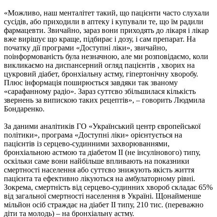
«Можливо, наш менталітет такий, що пацієнти часто слухали
сусідів, або приходили в аптеку і купували те, що їм радили
фармацевти. Звичайно, зараз вони приходять до лікаря і лікар
вже вирішує що краще, підбирає і дозу, і сам препарат. На
початку дії програми «Доступні ліки», звичайно,
поінформованість була незначною, але ми розповідаємо, коли
викликаємо на диспансерний огляд пацієнтів , хворих на
цукровий діабет, бронхіальну астму, гіпертонічну хворобу.
Плюс інформація поширюється завдяки так званому
«сарафанному радіо». Зараз суттєво збільшилася кількість
звернень за випискою таких рецептів», – говорить Людмила
Бондаренко.
За даними аналітиків ГО «Український центр європейської
політики», програма «Доступні ліки» орієнтується на
пацієнтів із серцево-судинними захворюваннями,
бронхіальною астмою та діабетом ІІ (не інсулінового) типу,
оскільки саме вони найбільше впливають на показники
смертності населення або суттєво знижують якість життя
пацієнта та ефективно лікуються на амбулаторному рівні.
Зокрема, смертність від серцево-судинних хвороб складає 65%
від загальної смертності населення в Україні. Щонайменше
мільйон осіб страждає на діабет ІІ типу, 210 тис. (переважно
діти та молодь) – на бронхіальну астму.