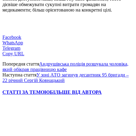
дієвіше обмежувати сукупні витрати громадян на
медикаменти; більш орієнтованою на конкретні цілі.
Facebook
WhatsApp
Telegram
Copy URL
Попередня стаття
Андрушівська поліція розшукала чоловіка,
який обікрав працівницю кафе
Наступна стаття
У зоні АТО загинув десантник 95 бригади –
22 річний Сергій Ковнацький
СТАТТІ ЗА ТЕМОЮ
БІЛЬШЕ ВІД АВТОРА