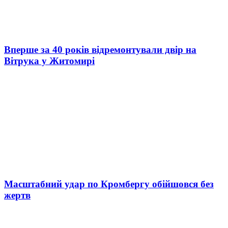
Вперше за 40 років відремонтували двір на
Вітрука у Житомирі
Масштабний удар по Кромбергу обійшовся без
жертв