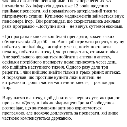
такі ліки є життєво необхідними. Після перенесених 3-х
інсультів та 2-х інфарктів дідусь вже 12 років щоденно
приймає препарати, які нормалізують артеріальний тиск та
підтримують судини. Купівлею медикаментів займається внук
пенсіонера Ігор. Він розповідає, що скориставшись декілька
разів програмою «Доступні ліки», не відчув суттєвої економії.
«Ця програма включає копійчані препарати, кожен з яких
обходиться від 20 до 50 грн. Але щоб отримати рецепт, я мушу
поїхати у поліклініку, висидіти у черзі, потім поставити
печатку, поїхати в аптеку і, якщо пощастить, отримати ліки.
Але здебільшого доводиться побігати з аптеки в аптеку,
оскільки потрібного препарату нема: привезуть через день,
або підійдіть наступного тижня. Одного разу дали три
рецепти, і ліки вийшло знайти тільки в трьох різних аптеках.
Я порахував, що простіше купити ліки в аптеці, не
витрачаючи гроші і час на «аптечний квест», – розповідає
Ігор.
Вирушаємо в аптеку, щоб дізнатися з перших уст, як працює
програма «Доступні ліки». Фармацевт Ірина Слободенюк
розповідає, що житомиряни активно користуються
програмою, але неохоче доплачують за препарати, які лише
частково компенсуються державою.