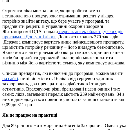
грн.
Отримати ліки можна лише, якщо зробити все за
встановленою процедурою: отримавши рецепт у лікаря,
потрібно знайти аптеку, що бере участь у програмі, та
пред’явити рецепт. В управлінні охорони здоров’я
Житомирської ОДА надали
перелік аптек області, у яких діє
програма «Доступні ліки»
. До нього входить 270 закладів.
Держава компенсує вартість лише найдешевшого препарату,
що містить потрібну речовину – його видадуть безкоштовно.
Якщо його в аптеці немає або якщо з якихось причин пацієнт
хотів би придбати дорожчий аналог, він може оплатити
різницю між його вартістю та сумою, яку компенсує держава.
Список препаратів, які включені до програми, можна знайт
и
на сайті
:
нині він містить 16 ліків від серцево-судинних
захворювань, два препарати для діабетиків і три для
астматиків. Враховуючи різні брендовані назви одних і тих
самих ліків, загальний перелік містить 239 найменувань. 34 з
них відшкодовується повністю, доплата за інші становить від
0,09 до 311 грн.
Як це працює на практиці
Для 89-річного житомирянина Євгенія Захаровича Омельчука