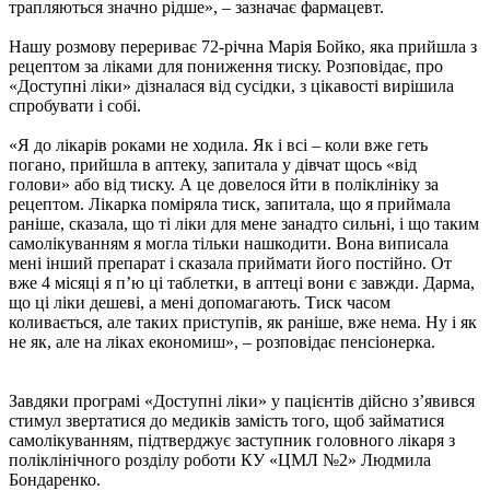
трапляються значно рідше», – зазначає фармацевт.
Нашу розмову перериває 72-річна Марія Бойко, яка прийшла з
рецептом за ліками для пониження тиску. Розповідає, про
«Доступні ліки» дізналася від сусідки, з цікавості вирішила
спробувати і собі.
«Я до лікарів роками не ходила. Як і всі – коли вже геть
погано, прийшла в аптеку, запитала у дівчат щось «від
голови» або від тиску. А це довелося йти в поліклініку за
рецептом. Лікарка поміряла тиск, запитала, що я приймала
раніше, сказала, що ті ліки для мене занадто сильні, і що таким
самолікуванням я могла тільки нашкодити. Вона виписала
мені інший препарат і сказала приймати його постійно. От
вже 4 місяці я п’ю ці таблетки, в аптеці вони є завжди. Дарма,
що ці ліки дешеві, а мені допомагають. Тиск часом
коливається, але таких приступів, як раніше, вже нема. Ну і як
не як, але на ліках економиш», – розповідає пенсіонерка.
Завдяки програмі «Доступні ліки» у пацієнтів дійсно з’явився
стимул звертатися до медиків замість того, щоб займатися
самолікуванням, підтверджує заступник головного лікаря з
поліклінічного розділу роботи КУ «ЦМЛ №2» Людмила
Бондаренко.