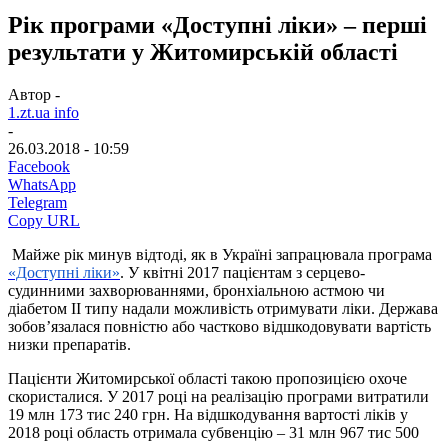
Рік програми «Доступні ліки» – перші
результати у Житомирській області
Автор -
1.zt.ua info
-
26.03.2018 - 10:59
Facebook
WhatsApp
Telegram
Copy URL
Майже рік минув відтоді, як в Україні запрацювала програма
«Доступні ліки»
. У квітні 2017 пацієнтам з серцево-
судинними захворюваннями, бронхіальною астмою чи
діабетом ІІ типу надали можливість отримувати ліки. Держава
зобов’язалася повністю або частково відшкодовувати вартість
низки препаратів.
Пацієнти Житомирської області такою пропозицією охоче
скористалися. У 2017 році на реалізацію програми витратили
19 млн 173 тис 240 грн. На відшкодування вартості ліків у
2018 році область отримала субвенцію – 31 млн 967 тис 500