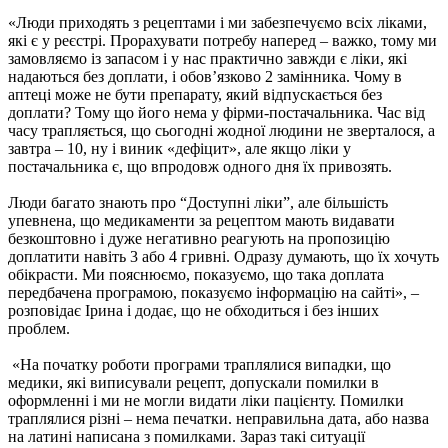
«Люди приходять з рецептами і ми забезпечуємо всіх ліками,
які є у реєстрі. Прорахувати потребу наперед – важко, тому ми
замовляємо із запасом і у нас практично завжди є ліки, які
надаються без доплати, і обов’язково 2 замінника. Чому в
аптеці може не бути препарату, який відпускається без
доплати? Тому що його нема у фірми-постачальника. Час від
часу трапляється, що сьогодні жодної людини не зверталося, а
завтра – 10, ну і виник «дефіцит», але якщо ліки у
постачальника є, що впродовж одного дня їх привозять.
Люди багато знають про “Доступні ліки”, але більшість
упевнена, що медикаменти за рецептом мають видавати
безкоштовно і дуже негативно реагують на пропозицію
доплатити навіть 3 або 4 гривні. Одразу думають, що їх хочуть
обікрасти. Ми пояснюємо, показуємо, що така доплата
передбачена програмою, показуємо інформацію на сайті», –
розповідає Ірина і додає, що не обходиться і без інших
проблем.
«На початку роботи програми траплялися випадки, що
медики, які виписували рецепт, допускали помилки в
оформленні і ми не могли видати ліки пацієнту. Помилки
траплялися різні – нема печатки. неправильна дата, або назва
на латині написана з помилками. Зараз такі ситуації