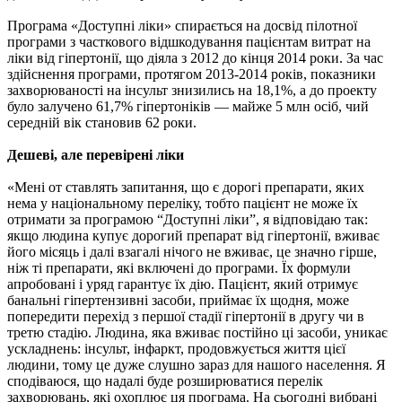
Програма «Доступні ліки» спирається на досвід пілотної
програми з часткового відшкодування пацієнтам витрат на
ліки від гіпертонії, що діяла з 2012 до кінця 2014 роки. За час
здійснення програми, протягом 2013-2014 років, показники
захворюваності на інсульт знизились на 18,1%, а до проекту
було залучено 61,7% гіпертоніків — майже 5 млн осіб, чий
середній вік становив 62 роки.
Дешеві, але перевірені ліки
«Мені от ставлять запитання, що є дорогі препарати, яких
нема у національному переліку, тобто пацієнт не може їх
отримати за програмою “Доступні ліки”, я відповідаю так:
якщо людина купує дорогий препарат від гіпертонії, вживає
його місяць і далі взагалі нічого не вживає, це значно гірше,
ніж ті препарати, які включені до програми. Їх формули
апробовані і уряд гарантує їх дію. Пацієнт, який отримує
банальні гіпертензивні засоби, приймає їх щодня, може
попередити перехід з першої стадії гіпертонії в другу чи в
третю стадію. Людина, яка вживає постійно ці засоби, уникає
ускладнень: інсульт, інфаркт, продовжується життя цієї
людини, тому це дуже слушно зараз для нашого населення. Я
сподіваюся, що надалі буде розширюватися перелік
захворювань, які охоплює ця програма. На сьогодні вибрані