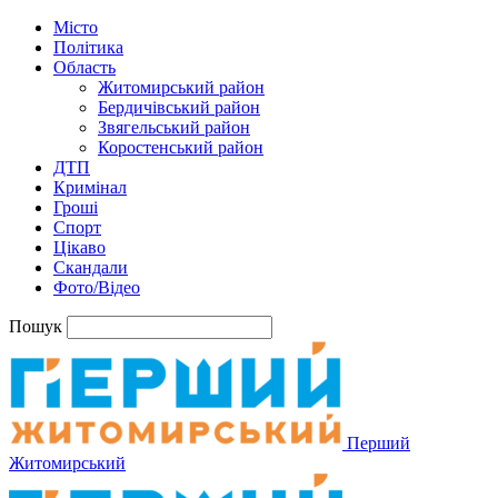
Місто
Політика
Область
Житомирський район
Бердичівський район
Звягельський район
Коростенський район
ДТП
Кримінал
Гроші
Спорт
Цікаво
Скандали
Фото/Відео
Пошук
Перший
Житомирський