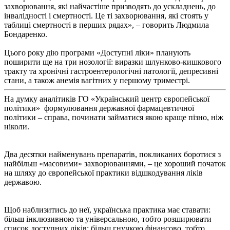
захворювання, які найчастіше призводять до ускладнень, до
інвалідності і смертності. Це ті захворювання, які стоять у
таблиці смертності в перших рядах», – говорить Людмила
Бондаренко.
Цього року дію програми «Доступні ліки» планують
поширити ще на три нозології: виразки шлунково-кишкового
тракту та хронічні гастроентерологічні патології, депресивні
стани, а також анемія вагітних у першому триместрі.
На думку аналітиків ГО «Український центр європейської
політики» формулювання державної фармацевтичної
політики – справа, починати займатися якою краще пізно, ніж
ніколи.
Два десятки найменувань препаратів, покликаних боротися з
найбільш «масовими» захворюваннями, – це хороший початок
на шляху до європейської практики відшкодування ліків
державою.
Щоб наблизитись до неї, українська практика має ставати:
більш інклюзивною та універсальною, тобто розширювати
список доступних ліків; більш гнучкою фінансово, тобто