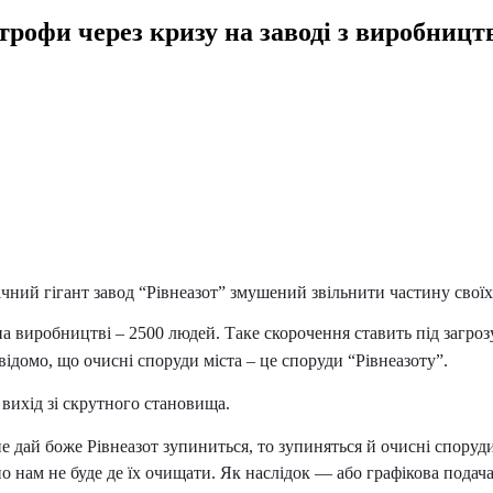
трофи через кризу на заводі з виробницт
чний гігант завод “Рівнеазот” змушений звільнити частину своїх
на виробництві – 2500 людей. Таке скорочення ставить під загро
ідомо, що очисні споруди міста – це споруди “Рівнеазоту”.
вихід зі скрутного становища.
дай боже Рівнеазот зупиниться, то зупиняться й очисні споруди кан
о нам не буде де їх очищати. Як наслідок — або графікова подача