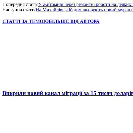
Попередня стаття
У Житомирі через ремонтні роботи на деяких 
Наступна стаття
На Михайлівській домальовують новий мурал
СТАТТІ ЗА ТЕМОЮ
БІЛЬШЕ ВІД АВТОРА
Викрили новий канал міграції за 15 тисяч доларі