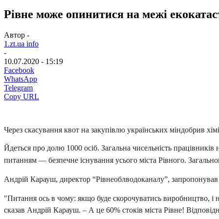
Рівне може опинитися на межі екокатас
Автор -
1.zt.ua info
-
10.07.2020 - 15:19
Facebook
WhatsApp
Telegram
Copy URL
Через скасування квот на закупівлю українських міндобрив хімі
Йдеться про долю 1000 осіб. Загальна чисельність працівників 
питанням — безпечне існування усього міста Рівного. Загальнов
Андрій Карауш, директор “Рівнеоблводоканалу”, запропонував 
"Питання ось в чому: якщо буде скорочуватись виробництво, і не 
сказав Андрій Карауш. – А це 60% стоків міста Рівне! Відповідн