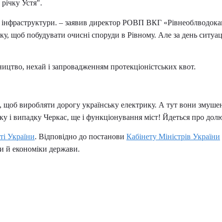
річку Устя".
ї інфраструктури. – заявив директор РОВП ВКГ «Рівнеоблводок
тку, щоб побудувати очисні споруди в Рівному. Але за день ситу
ицтво, нехай і запровадженням протекціоністських квот.
, щоб виробляти дорогу українську електрику. А тут вони змушені
у і випадку Черкас, ще і функціонування міст! Йдеться про долю
ті України
. Відповідно до постанови
Кабінету Міністрів України
ки й економіки держави.