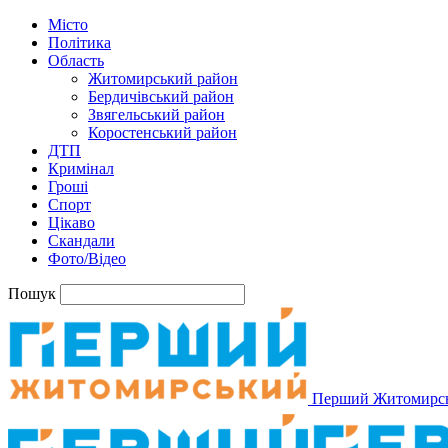
Місто
Політика
Область
Житомирський район
Бердичівський район
Звягельський район
Коростенський район
ДТП
Кримінал
Гроші
Спорт
Цікаво
Скандали
Фото/Відео
Пошук
Перший Житомирс