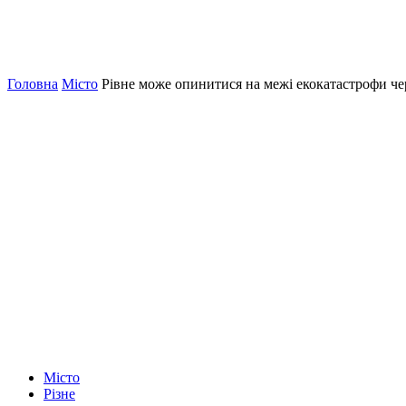
Головна
Місто
Рівне може опинитися на межі екокатастрофи чере
Місто
Різне