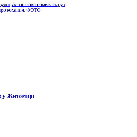
вулицях частково обмежать рух
 про кохання. ФОТО
в у Житомирі