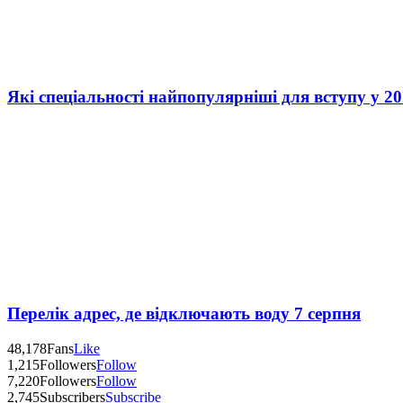
Які спеціальності найпопулярніші для вступу у 20
Перелік адрес, де відключають воду 7 серпня
48,178
Fans
Like
1,215
Followers
Follow
7,220
Followers
Follow
2,745
Subscribers
Subscribe