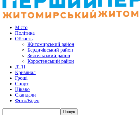
Місто
Політика
Область
Житомирський район
Бердичівський район
Звягельський район
Коростенський район
ДТП
Кримінал
Гроші
Спорт
Цікаво
Скандали
Фото/Відео