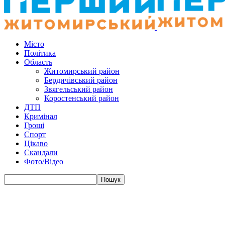
Місто
Політика
Область
Житомирський район
Бердичівський район
Звягельський район
Коростенський район
ДТП
Кримінал
Гроші
Спорт
Цікаво
Скандали
Фото/Відео