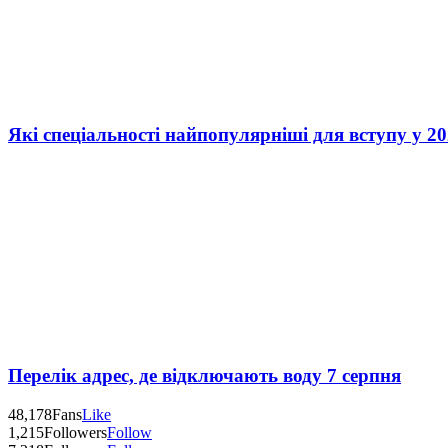
Які спеціальності найпопулярніші для вступу у 20
Перелік адрес, де відключають воду 7 серпня
48,178
Fans
Like
1,215
Followers
Follow