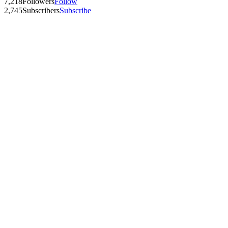
7,218
Followers
Follow
2,745
Subscribers
Subscribe