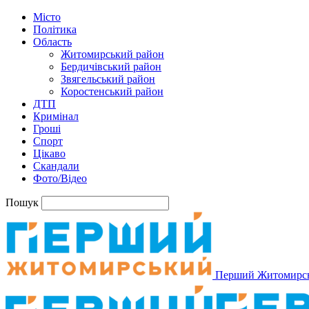
Місто
Політика
Область
Житомирський район
Бердичівський район
Звягельський район
Коростенський район
ДТП
Кримінал
Гроші
Спорт
Цікаво
Скандали
Фото/Відео
Пошук
Перший Житомирс