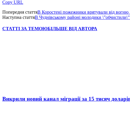
Copy URL
Попередня стаття
В Коростені пожежники врятували від вогню 
Наступна стаття
В Чуднівському районі молодики \”обчистили\”
СТАТТІ ЗА ТЕМОЮ
БІЛЬШЕ ВІД АВТОРА
Викрили новий канал міграції за 15 тисяч доларі