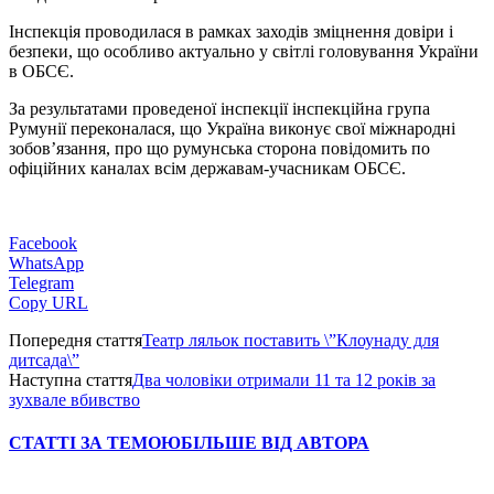
Інспекція проводилася в рамках заходів зміцнення довіри і
безпеки, що особливо актуально у світлі головування України
в ОБСЄ.
За результатами проведеної інспекції інспекційна група
Румунії переконалася, що Україна виконує свої міжнародні
зобов’язання, про що румунська сторона повідомить по
офіційних каналах всім державам-учасникам ОБСЄ.
Facebook
WhatsApp
Telegram
Copy URL
Попередня стаття
Театр ляльок поставить \”Клоунаду для
дитсада\”
Наступна стаття
Два чоловіки отримали 11 та 12 років за
зухвале вбивство
СТАТТІ ЗА ТЕМОЮ
БІЛЬШЕ ВІД АВТОРА