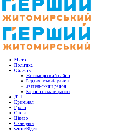
Місто
Політика
Область
Житомирський район
Бердичівський район
Звягельський район
Коростенський район
ДТП
Кримінал
Гроші
Спорт
Цікаво
Скандали
Фото/Відео