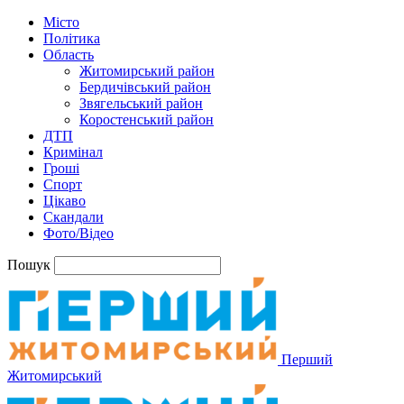
Місто
Політика
Область
Житомирський район
Бердичівський район
Звягельський район
Коростенський район
ДТП
Кримінал
Гроші
Спорт
Цікаво
Скандали
Фото/Відео
Пошук
Перший
Житомирський