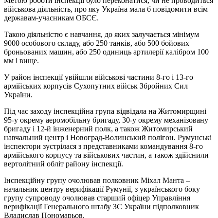
Метою роботи інспекції було переконатися, чи не проводиться
військова діяльність, про яку Україна мала б повідомити всім
державам-учасникам ОБСЄ.
Такою діяльністю є навчання, до яких залучається мінімум
9000 особового складу, або 250 танків, або 500 бойових
броньованих машин, або 250 одиниць артилерії калібром 100
мм і вище.
У район інспекції увійшли військові частини 8-го і 13-го
армійських корпусів Сухопутних військ Збройних Сил
України.
Під час заходу інспекційна група відвідала на Житомирщині
95-у окрему аеромобільну бригаду, 30-у окрему механізовану
бригаду і 12-й інженерний полк, а також Житомирський
навчальний центр і Новоград-Волинський полігон.
Румунські
інспектори зустрілася з представниками командування 8-го
армійського корпусу та військових частин, а також здійснили
вертолітний обліт району інспекції.
Інспекційну групу очолював полковник Міхал Манта –
начальник центру верифікації Румунії, з українського боку
групу супроводу очолював старший офіцер Управління
верифікації Генерального штабу ЗС України підполковник
Владислав Пономарьов.