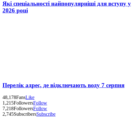
Які спеціальності найпопулярніші для вступу у
2026 році
Перелік адрес, де відключають воду 7 серпня
48,178
Fans
Like
1,215
Followers
Follow
7,218
Followers
Follow
2,745
Subscribers
Subscribe