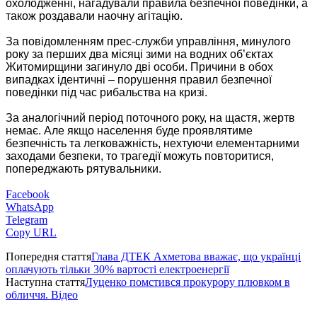
охолодженні, нагадували правила безпечної поведінки, а
також роздавали наочну агітацію.
За повідомленням прес-служби управління, минулого
року за перших два місяці зими на водних об’єктах
Житомирщини загинуло дві особи. Причини в обох
випадках ідентичні – порушення правил безпечної
поведінки під час рибальства на кризі.
За аналогічний період поточного року, на щастя, жертв
немає. Але якщо населення буде проявлятиме
безпечність та легковажність, нехтуючи елементарними
заходами безпеки, то трагедії можуть повторитися,
попереджають рятувальники.
Facebook
WhatsApp
Telegram
Copy URL
Попередня стаття
Глава ДТЕК Ахметова вважає, що українці
оплачують тільки 30% вартості електроенергії
Наступна стаття
Луценко помстився прокурору плювком в
обличчя. Відео