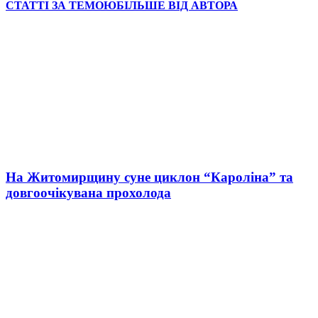
СТАТТІ ЗА ТЕМОЮ
БІЛЬШЕ ВІД АВТОРА
На Житомирщину суне циклон “Кароліна” та
довгоочікувана прохолода