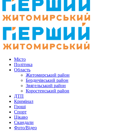
Місто
Політика
Область
Житомирський район
Бердичівський район
Звягельський район
Коростенський район
ДТП
Кримінал
Гроші
Спорт
Цікаво
Скандали
Фото/Відео