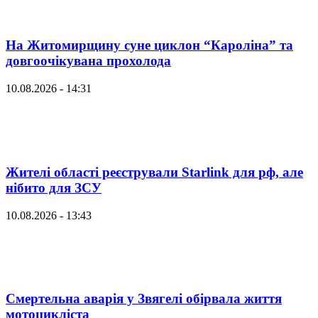
На Житомирщину суне циклон “Кароліна” та
довгоочікувана прохолода
10.08.2026 - 14:31
Жителі області реєстрували Starlink для рф, але
нібито для ЗСУ
10.08.2026 - 13:43
Смертельна аварія у Звягелі обірвала життя
мотоцикліста