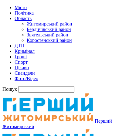
Місто
Політика
Область
Житомирський район
Бердичівський район
Звягельський район
Коростенський район
ДТП
Кримінал
Гроші
Спорт
Цікаво
Скандали
Фото/Відео
Пошук
Перший
Житомирський