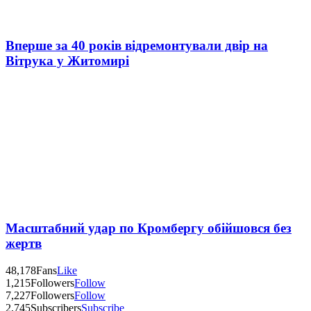
Вперше за 40 років відремонтували двір на
Вітрука у Житомирі
Масштабний удар по Кромбергу обійшовся без
жертв
48,178
Fans
Like
1,215
Followers
Follow
7,227
Followers
Follow
2,745
Subscribers
Subscribe