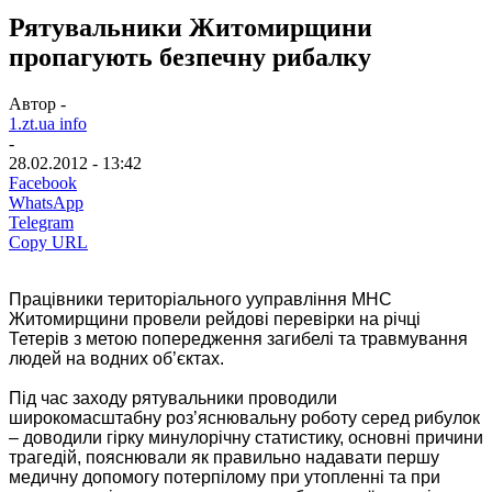
Рятувальники Житомирщини
пропагують безпечну рибалку
Автор -
1.zt.ua info
-
28.02.2012 - 13:42
Facebook
WhatsApp
Telegram
Copy URL
Працівники територіального ууправління МНС
Житомирщини провели рейдові перевірки на річці
Тетерів з метою попередження загибелі та травмування
людей на водних об’єктах.
Під час заходу рятувальники проводили
широкомасштабну роз’яснювальну роботу серед рибулок
– доводили гірку минулорічну статистику, основні причини
трагедій, пояснювали як правильно надавати першу
медичну допомогу потерпілому при утопленні та при