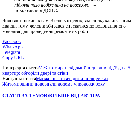
підняли тіло небіжчика на поверхню",
–
повідомили в ДСНС.
Чоловік проживав сам. З слів місцевих, які спілкувалися з ним
два дні тому, чоловік збирався спускатися до водонапірного
колодязя для проведення ремонтних робіт.
Facebook
WhatsApp
Telegram
Copy URL
Попередня стаття
У Житомирі невідомий підпалив під’їзд на 5
квартир: обгоріли двері та стіни
Наступна стаття
Майже пів тисячі дітей поліцейські
Житомирщини повернули додому упродовж року
СТАТТІ ЗА ТЕМОЮ
БІЛЬШЕ ВІД АВТОРА