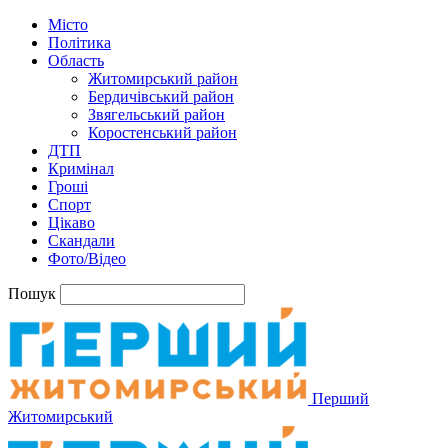
Місто
Політика
Область
Житомирський район
Бердичівський район
Звягельський район
Коростенський район
ДТП
Кримінал
Гроші
Спорт
Цікаво
Скандали
Фото/Відео
Пошук
Перший
Житомирський