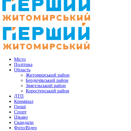
Місто
Політика
Область
Житомирський район
Бердичівський район
Звягельський район
Коростенський район
ДТП
Кримінал
Гроші
Спорт
Цікаво
Скандали
Фото/Відео