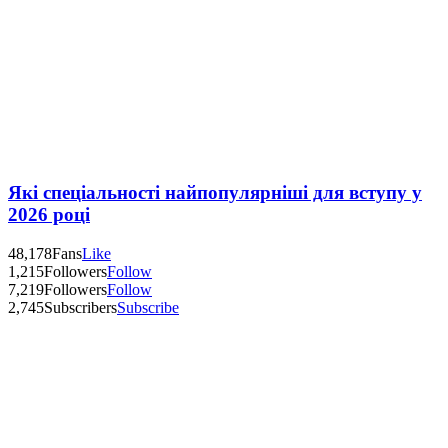
Які спеціальності найпопулярніші для вступу у
2026 році
48,178
Fans
Like
1,215
Followers
Follow
7,219
Followers
Follow
2,745
Subscribers
Subscribe