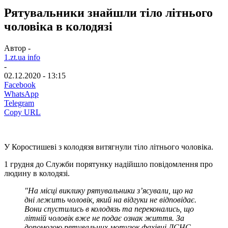
Рятувальники знайшли тіло літнього
чоловіка в колодязі
Автор -
1.zt.ua info
-
02.12.2020 - 13:15
Facebook
WhatsApp
Telegram
Copy URL
У Коростишеві з колодязя витягнули тіло літнього чоловіка.
1 грудня до Служби порятунку надійшло повідомлення про
людину в колодязі.
"На місці виклику рятувальники з’ясували, що на
дні лежить чоловік, який на відгуки не відповідає.
Вони спустились в колодязь та переконались, що
літній чоловік вже не подає ознак життя. За
допомогою рятувальних мотузок фахівці ДСНС