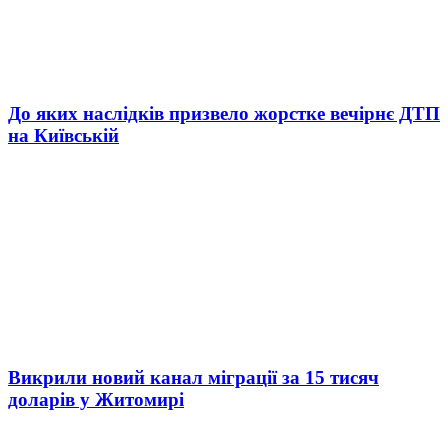
До яких наслідків призвело жорстке вечірнє ДТП
на Київській
Викрили новий канал міграції за 15 тисяч
доларів у Житомирі