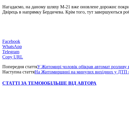
Нагадаємо, на даному шляху М-21 вже оновлене дорожнє покритт
Двірець в напрямку Бердичева. Крім того, тут завершуються роб
Facebook
WhatsApp
Telegram
Copy URL
Попередня стаття
У Житомирі чоловік обікрав автомат розливу 
Наступна стаття
На Житомирщині на минулих вихідних у ДТП п
СТАТТІ ЗА ТЕМОЮ
БІЛЬШЕ ВІД АВТОРА