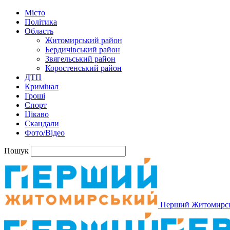
Місто
Політика
Область
Житомирський район
Бердичівський район
Звягельський район
Коростенський район
ДТП
Кримінал
Гроші
Спорт
Цікаво
Скандали
Фото/Відео
Пошук
Перший Житомирс