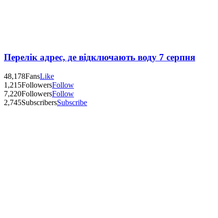
Перелік адрес, де відключають воду 7 серпня
48,178
Fans
Like
1,215
Followers
Follow
7,220
Followers
Follow
2,745
Subscribers
Subscribe