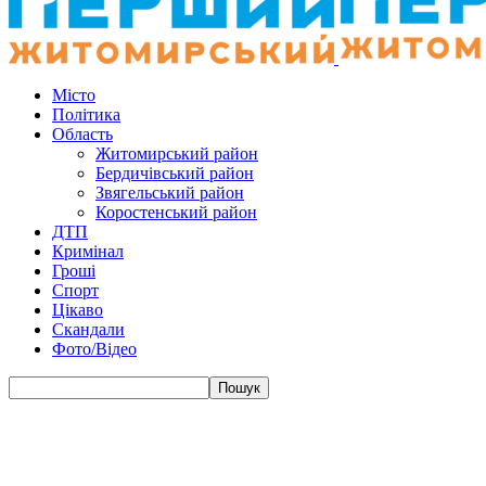
Місто
Політика
Область
Житомирський район
Бердичівський район
Звягельський район
Коростенський район
ДТП
Кримінал
Гроші
Спорт
Цікаво
Скандали
Фото/Відео