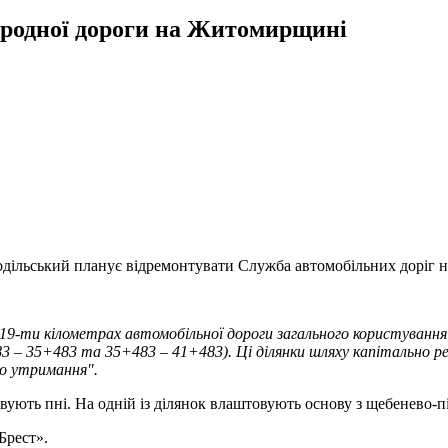
ародної дороги на Житомирщині
дільський планує відремонтувати Служба автомобільних доріг 
19-ти кілометрах автомобільної дороги загального користуванн
83 – 35+483 та 35+483 – 41+483). Ці ділянки шляху капітально р
го утримання".
вують пні. На одній із ділянок влаштовують основу з щебенево-п
рест».