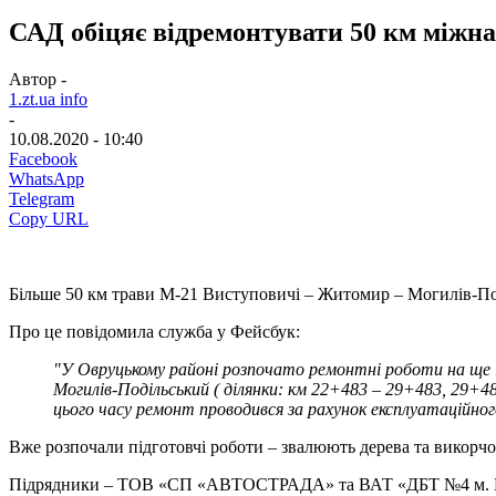
САД обіцяє відремонтувати 50 км міжн
Автор -
1.zt.ua info
-
10.08.2020 - 10:40
Facebook
WhatsApp
Telegram
Copy URL
Більше 50 км трави М-21 Виступовичі – Житомир – Могилів-По
Про це повідомила служба у Фейсбук:
"У Овруцькому районі розпочато ремонтні роботи на ще 
Могилів-Подільський ( ділянки: км 22+483 – 29+483, 29+4
цього часу ремонт проводився за рахунок експлуатаційно
Вже розпочали підготовчі роботи – звалюють дерева та викорчо
Підрядники – ТОВ «СП «АВТОСТРАДА» та ВАТ «ДБТ №4 м. Б