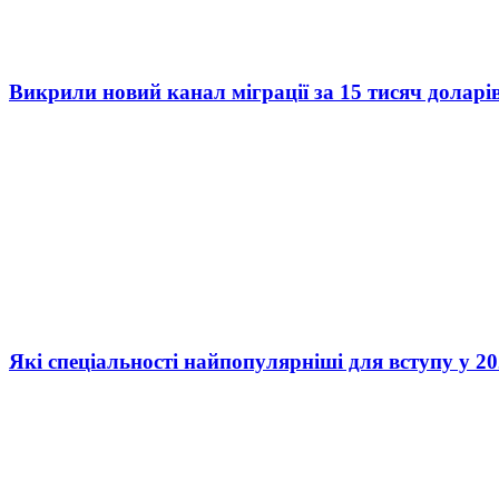
Викрили новий канал міграції за 15 тисяч доларі
Які спеціальності найпопулярніші для вступу у 20