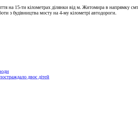
я на 15-ти кілометрах ділянки від м. Житомира в напрямку смт. 
оти з будівництва мосту на 4-му кілометрі автодороги.
води
остраждало двоє дітей