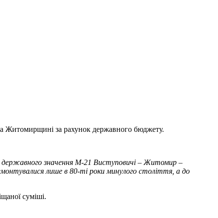
на Житомирщині за рахунок державного бюджету.
я державного значення М-21 Виступовичі – Житомир –
емонтувалися лише в 80-ті роки минулого століття, а до
іщаної суміші.