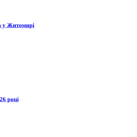
в у Житомирі
26 році