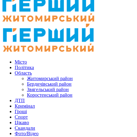
Місто
Політика
Область
Житомирський район
Бердичівський район
Звягельський район
Коростенський район
ДТП
Кримінал
Гроші
Спорт
Цікаво
Скандали
Фото/Відео