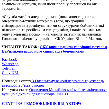
армійських корпусів, який після полону перейшов на бік
терористів.
«Служба має беззаперечні докази (показання свідків та
оперативно-технічні матеріали) того, що зрадник
співпрацював з розвідувальними структурами бойовиків, які
підконтрольні російським спецслужбам, і навіть займав там
одну з керівних посад», – наголосив заступник начальника
Головного слідчого управління СБ України Віталій Маяков.
ЧИТАЙТЕ ТАКОЖ:
СБУ оприлюднила телефонні розмови
Без’язикова щодо його співпраці з бойовиками.
Facebook
WhatsApp
Telegram
Copy URL
Попередня стаття
В Олевському районі через сильну ожеледь
автомобіль з’їхав у кювет
Наступна стаття
Оновлення Михайлівської майже закінчилося:
вулицю відкрили для пішоходів. ФОТО
СТАТТІ ЗА ТЕМОЮ
БІЛЬШЕ ВІД АВТОРА