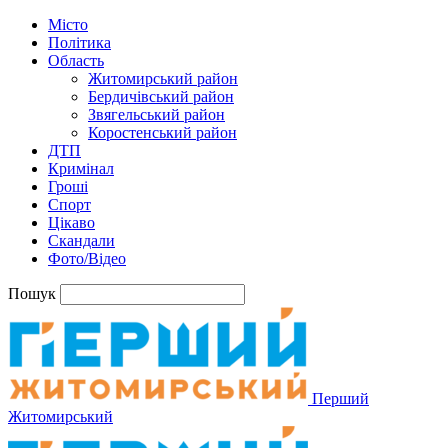
Місто
Політика
Область
Житомирський район
Бердичівський район
Звягельський район
Коростенський район
ДТП
Кримінал
Гроші
Спорт
Цікаво
Скандали
Фото/Відео
Пошук
Перший
Житомирський