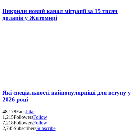
Викрили новий канал міграції за 15 тисяч
доларів у Житомирі
Які спеціальності найпопулярніші для вступу у
2026 році
48,178
Fans
Like
1,215
Followers
Follow
7,218
Followers
Follow
2,745
Subscribers
Subscribe