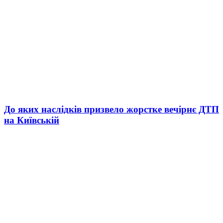
До яких наслідків призвело жорстке вечірнє ДТП
на Київській