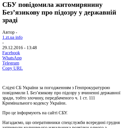
СБУ повідомила житомирянину
Без’язикову про підозру у державній
зраді
Автор -
1.zt.ua info
-
29.12.2016 - 13:48
Facebook
WhatsApp
Telegram
Copy URL
Слідчі СБ України за погодженням з Генпрокуратурою
повідомили І. Без’язикову про підозру у вчиненні державної
зради, тобто злочину, передбаченого ч. 1 ст. 111
Кримінального кодексу України.
Про це інформують на сайті СБУ.
Нагадаємо, що оперативники спецслужби всередині грудня
затримали колишнього начальника розвідки одного з