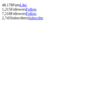
48,178
Fans
Like
1,215
Followers
Follow
7,218
Followers
Follow
2,745
Subscribers
Subscribe