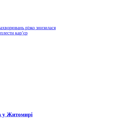
 захворювань різко знизилася
плести кар’єр
в у Житомирі