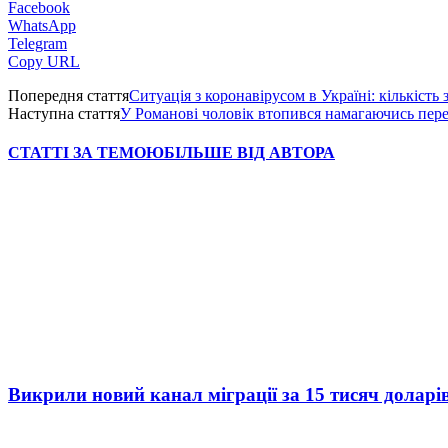
Facebook
WhatsApp
Telegram
Copy URL
Попередня стаття
Ситуація з коронавірусом в Україні: кількість
Наступна стаття
У Романові чоловік втопився намагаючись пере
СТАТТІ ЗА ТЕМОЮ
БІЛЬШЕ ВІД АВТОРА
Викрили новий канал міграції за 15 тисяч доларі