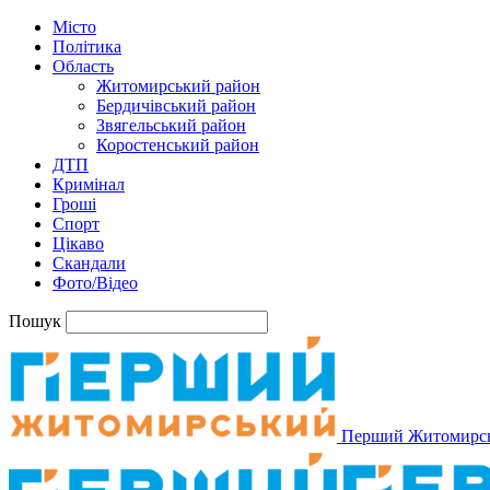
Місто
Політика
Область
Житомирський район
Бердичівський район
Звягельський район
Коростенський район
ДТП
Кримінал
Гроші
Спорт
Цікаво
Скандали
Фото/Відео
Пошук
Перший Житомирс