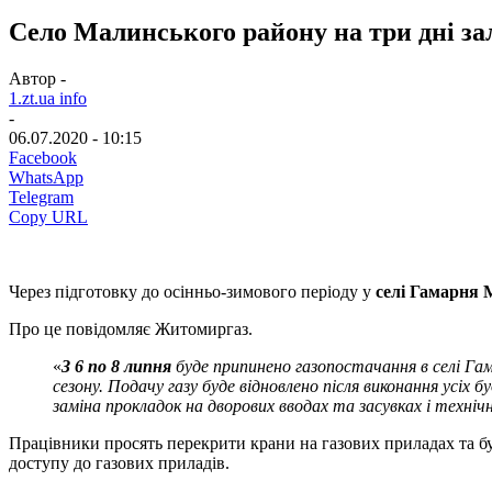
Село Малинського району на три дні за
Автор -
1.zt.ua info
-
06.07.2020 - 10:15
Facebook
WhatsApp
Telegram
Copy URL
Через підготовку до осінньо-зимового періоду у
селі Гамарня 
Про це повідомляє Житомиргаз.
«
З 6 по 8 липня
буде припинено газопостачання в селі Г
сезону. Подачу газу буде відновлено після виконання усіх 
заміна прокладок на дворових вводах та засувках і техні
Працівники просять перекрити крани на газових приладах та бу
доступу до газових приладів.