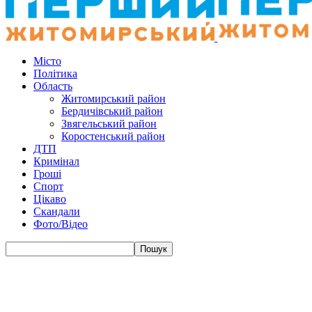
Місто
Політика
Область
Житомирський район
Бердичівський район
Звягельський район
Коростенський район
ДТП
Кримінал
Гроші
Спорт
Цікаво
Скандали
Фото/Відео