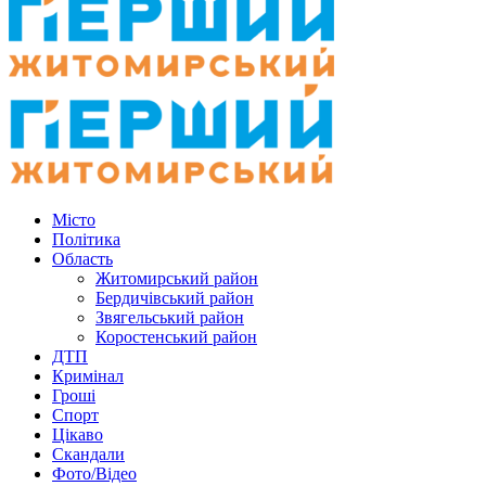
Місто
Політика
Область
Житомирський район
Бердичівський район
Звягельський район
Коростенський район
ДТП
Кримінал
Гроші
Спорт
Цікаво
Скандали
Фото/Відео