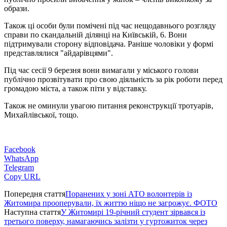
образи.
Також ці особи були помічені під час нещодавнього розгляду
справи по скандальній ділянці на Київській, 6. Вони
підтримували сторону відповідача.
Раніше чоловіки у формі
представлялися "айдарівцями".
Під час сесії 9 березня вони вимагали у міського голови
публічно прозвітувати про свою діяльність за рік роботи перед
громадою міста, а також піти у відставку.
Також не оминули увагою питання реконструкції тротуарів,
Михайлівської, тощо.
Facebook
WhatsApp
Telegram
Copy URL
Попередня стаття
Поранених у зоні АТО волонтерів із
Житомира прооперували, їх життю ніщо не загрожує. ФОТО
Наступна стаття
У Житомирі 19-річний студент зірвався із
третього поверху, намагаючись залізти у гуртожиток через