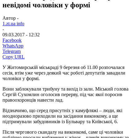
невідомі чоловіки у формі
Автор -
1.zt.ua info
-
09.03.2017 - 12:32
Facebook
WhatsApp
Telegram
Copy URL
У Житомирській міськраді 9 березня об 11.00 розпочалася
сесія, втім уже через деякий час роботі депутатів завадили
чоловіки у формі.
Вони заблокували трибуну та вихід із зали. Міський голова
Сергій Сухомлин оголосив перерву, під час якої поросив
правоохоронців навести лад.
Відзначимо, що серед присутніх у камуфляжі – люди, які
неодноразово приходили на засідання виконкому, а ще
підтримували забудовників із Бульвару та Київської, 6.
Після чергового скандалу на виконкомі, саме ці чоловіки
публічно просили вибачення у жінок – членів виконкому за