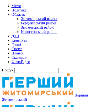
Місто
Політика
Область
Житомирський район
Бердичівський район
Звягельський район
Коростенський район
ДТП
Кримінал
Гроші
Спорт
Цікаво
Скандали
Фото/Відео
Пошук
Перший
Житомирський