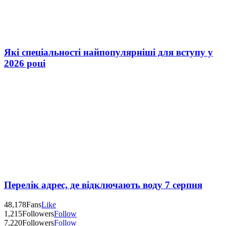
Які спеціальності найпопулярніші для вступу у
2026 році
Перелік адрес, де відключають воду 7 серпня
48,178
Fans
Like
1,215
Followers
Follow
7,220
Followers
Follow