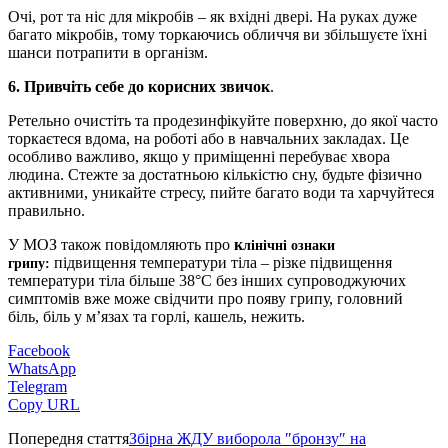
Очі, рот та ніс для мікробів – як вхідні двері. На руках дуже
багато мікробів, тому торкаючись обличчя ви збільшуєте їхні
шанси потрапити в організм.
6. Привчіть себе до корисних звичок
.
Ретельно очистіть та продезинфікуйте поверхню, до якої часто
торкаєтеся вдома, на роботі або в навчальних закладах. Це
особливо важливо, якщо у приміщенні перебуває хвора
людина. Стежте за достатньою кількістю сну, будьте фізично
активними, уникайте стресу, пийте багато води та харчуйтеся
правильно.
У МОЗ також повідомляють про
к
лінічні ознаки
підвищення температури тіла – різке підвищення
грипу:
температури тіла більше 38°С без інших супроводжуючих
симптомів вже може свідчити про появу грипу, головний
біль, біль у м’язах та горлі, кашель, нежить.
Facebook
WhatsApp
Telegram
Copy URL
Попередня стаття
Збірна ЖДУ виборола ″бронзу″ на