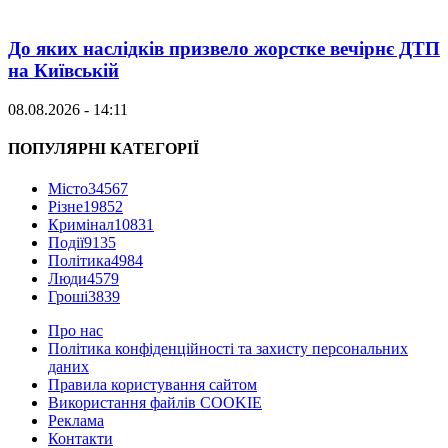
До яких наслідків призвело жорстке вечірнє ДТП
на Київській
08.08.2026 - 14:11
ПОПУЛЯРНІ КАТЕГОРІЇ
Місто
34567
Різне
19852
Кримінал
10831
Події
9135
Політика
4984
Люди
4579
Гроші
3839
Про нас
Політика конфіденційності та захисту персональних
даних
Правила користування сайтом
Використання файлів COOKIE
Реклама
Контакти