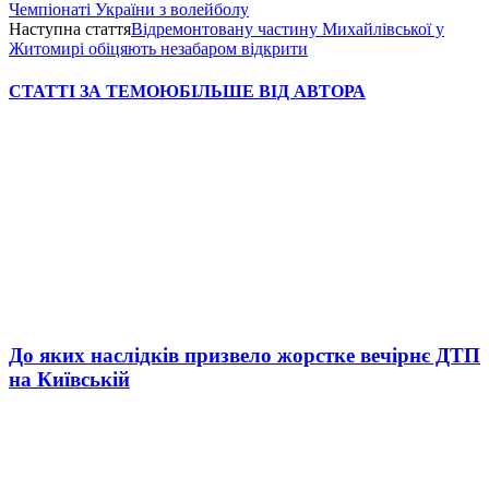
Чемпіонаті України з волейболу
Наступна стаття
Відремонтовану частину Михайлівської у
Житомирі обіцяють незабаром відкрити
СТАТТІ ЗА ТЕМОЮ
БІЛЬШЕ ВІД АВТОРА
До яких наслідків призвело жорстке вечірнє ДТП
на Київській