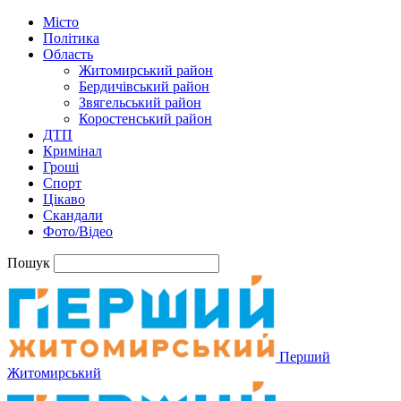
Місто
Політика
Область
Житомирський район
Бердичівський район
Звягельський район
Коростенський район
ДТП
Кримінал
Гроші
Спорт
Цікаво
Скандали
Фото/Відео
Пошук
Перший
Житомирський