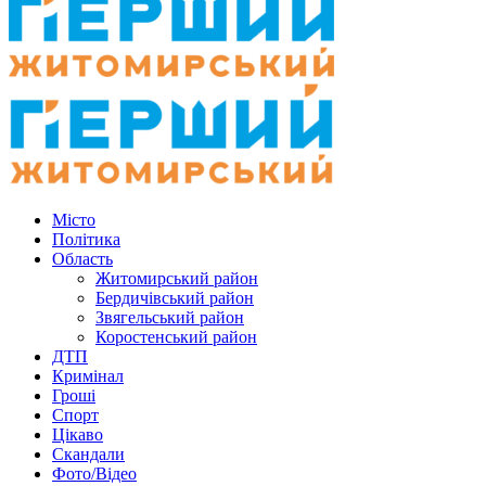
Місто
Політика
Область
Житомирський район
Бердичівський район
Звягельський район
Коростенський район
ДТП
Кримінал
Гроші
Спорт
Цікаво
Скандали
Фото/Відео