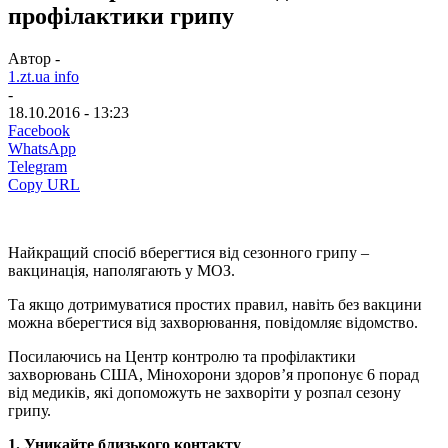
профілактики грипу
Автор -
1.zt.ua info
-
18.10.2016 - 13:23
Facebook
WhatsApp
Telegram
Copy URL
Найкращий спосіб вберегтися від сезонного грипу –
вакцинація, наполягають у МОЗ.
Та якщо дотримуватися простих правил, навіть без вакцини
можна вберегтися від захворювання, повідомляє відомство.
Посилаючись на Центр контролю та профілактики
захворювань США, Мінохорони здоров’я пропонує 6 порад
від медиків, які допоможуть не захворіти у розпал сезону
грипу.
1. Уникайте близького контакту
.