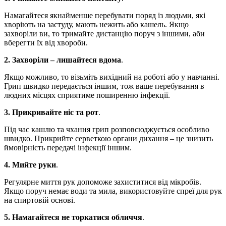
Намагайтеся якнайменше перебувати поряд із людьми, які
хворіють на застуду, мають нежить або кашель. Якщо
захворіли ви, то тримайте дистанцію поруч з іншими, аби
вберегти їх від хвороби.
2. Захворіли – лишайтеся вдома
.
Якщо можливо, то візьміть вихідний на роботі або у навчанні.
Грип швидко передається іншим, тож ваше перебування в
людних місцях сприятиме поширенню інфекції.
3. Прикривайте ніс та рот
.
Під час кашлю та чхання грип розповсюджується особливо
швидко. Прикрийте серветкою органи дихання – це знизить
ймовірність передачі інфекції іншим.
4. Мийте руки
.
Регулярне миття рук допоможе захиститися від мікробів.
Якщо поруч немає води та мила, використовуйте спреї для рук
на спиртовій основі.
5. Намагайтеся не торкатися обличчя
.