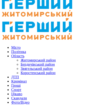
Місто
Політика
Область
Житомирський район
Бердичівський район
Звягельський район
Коростенський район
ДТП
Кримінал
Гроші
Спорт
Цікаво
Скандали
Фото/Відео