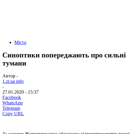
Місто
Синоптики попереджають про сильні
тумани
Автор -
1.zt.ua info
-
27.01.2020 - 15:37
Facebook
WhatsApp
Telegram
Copy URL
За даними Житомирського обласного гідрометеоцентру вночі