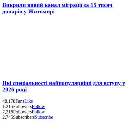
Викрили новий канал міграції за 15 тисяч
доларів у Житомирі
Які спеціальності найпопулярніші для вступу у
2026 році
48,178
Fans
Like
1,215
Followers
Follow
7,218
Followers
Follow
2,745
Subscribers
Subscribe