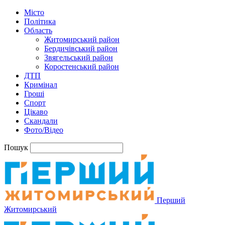
Місто
Політика
Область
Житомирський район
Бердичівський район
Звягельський район
Коростенський район
ДТП
Кримінал
Гроші
Спорт
Цікаво
Скандали
Фото/Відео
Пошук
Перший
Житомирський