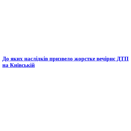
До яких наслідків призвело жорстке вечірнє ДТП
на Київській