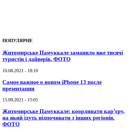
ПОПУЛЯРНЕ
Житомирське Памуккале заманило вже тисячі
туристів і дайверів. ФОТО
10.08.2021 - 18:10
Самое важное о новом iPhone 13 после
презентации
15.09.2021 - 15:05
Житомирське Памуккале: координати кар’єру,
на який їдуть відпочивати з інших регіонів.
ФОТО