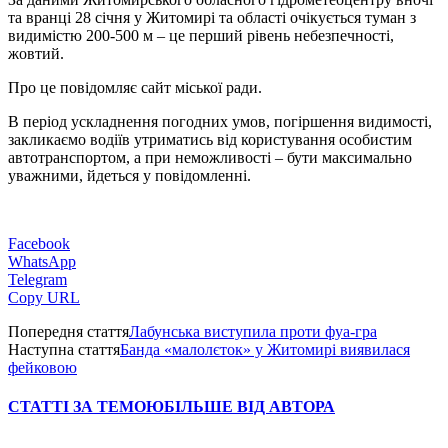
та вранці 28 січня у Житомирі та області очікується туман з
видимістю 200-500 м – це перший рівень небезпечності,
жовтий.
Про це повідомляє сайт міської ради.
В період ускладнення погодних умов, погіршення видимості,
закликаємо водіїв утриматись від користування особистим
автотранспортом, а при неможливості – бути максимально
уважними, йдеться у повідомленні.
Facebook
WhatsApp
Telegram
Copy URL
Попередня стаття
Лабунська виступила проти фуа-гра
Наступна стаття
Банда «малолєток» у Житомирі виявилася
фейковою
СТАТТІ ЗА ТЕМОЮ
БІЛЬШЕ ВІД АВТОРА