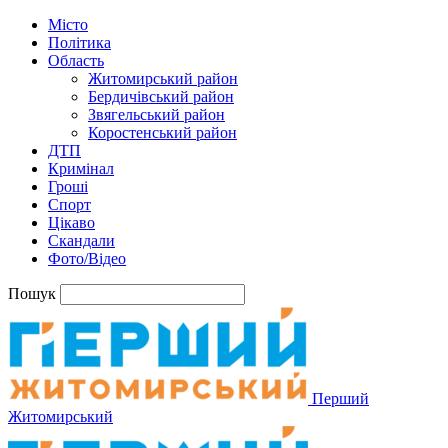
Місто
Політика
Область
Житомирський район
Бердичівський район
Звягельський район
Коростенський район
ДТП
Кримінал
Гроші
Спорт
Цікаво
Скандали
Фото/Відео
Пошук
Перший
Житомирський