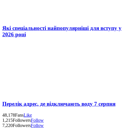
Які спеціальності найпопулярніші для вступу у
2026 році
Перелік адрес, де відключають воду 7 серпня
48,178
Fans
Like
1,215
Followers
Follow
7,220
Followers
Follow