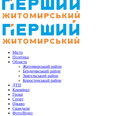
Місто
Політика
Область
Житомирський район
Бердичівський район
Звягельський район
Коростенський район
ДТП
Кримінал
Гроші
Спорт
Цікаво
Скандали
Фото/Відео