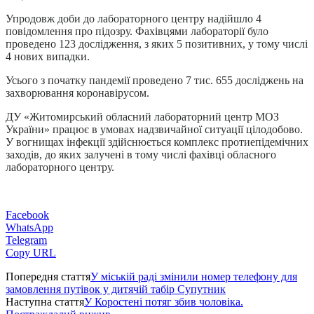
Упродовж доби до лабораторного центру надійшло 4
повідомлення про підозру. Фахівцями лабораторії було
проведено 123 дослідження, з яких 5 позитивних, у тому числі
4 нових випадки.
Усього з початку пандемії проведено 7 тис. 655 досліджень на
захворювання коронавірусом.
ДУ «Житомирський обласний лабораторний центр МОЗ
України» працює в умовах надзвичайної ситуації цілодобово.
У вогнищах інфекції здійснюється комплекс протиепідемічних
заходів, до яких залучені в тому числі фахівці обласного
лабораторного центру.
Facebook
WhatsApp
Telegram
Copy URL
Попередня стаття
У міській раді змінили номер телефону для
замовлення путівок у дитячій табір Супутник
Наступна стаття
У Коростені потяг збив чоловіка.