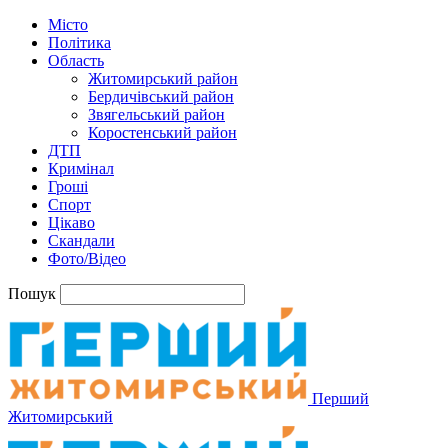
Місто
Політика
Область
Житомирський район
Бердичівський район
Звягельський район
Коростенський район
ДТП
Кримінал
Гроші
Спорт
Цікаво
Скандали
Фото/Відео
Пошук
Перший
Житомирський