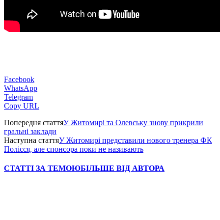
Facebook
WhatsApp
Telegram
Copy URL
Попередня стаття
У Житомирі та Олевську знову прикрили
гральні заклади
Наступна стаття
У Житомирі представили нового тренера ФК
Полісся, але спонсора поки не називають
СТАТТІ ЗА ТЕМОЮ
БІЛЬШЕ ВІД АВТОРА