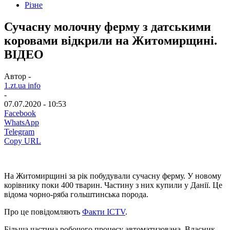
Різне
Сучасну молочну ферму з датськими
коровами відкрили на Житомирщині.
ВІДЕО
Автор -
1.zt.ua info
-
07.07.2020 - 10:53
Facebook
WhatsApp
Telegram
Copy URL
На Житомирщині за рік побудували сучасну ферму. У новому
корівнику поки 400 тварин. Частину з них купили у Данії. Це
відома чорно-ряба гольштинська порода.
Про це повідомляють
Факти ICTV
.
Більша частина робочого процесу автоматизована. Власник