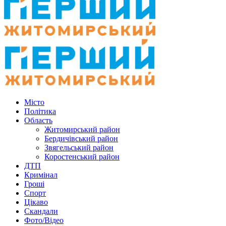
Місто
Політика
Область
Житомирський район
Бердичівський район
Звягельський район
Коростенський район
ДТП
Кримінал
Гроші
Спорт
Цікаво
Скандали
Фото/Відео