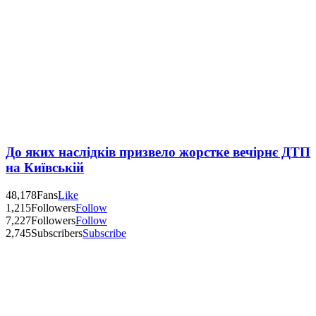
До яких наслідків призвело жорстке вечірнє ДТП
на Київській
48,178
Fans
Like
1,215
Followers
Follow
7,227
Followers
Follow
2,745
Subscribers
Subscribe