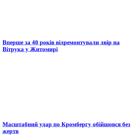
Вперше за 40 років відремонтували двір на
Вітрука у Житомирі
Масштабний удар по Кромбергу обійшовся без
жертв