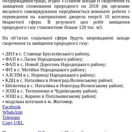
облдержадміністрації, згідно з Планом заходів із скорочення та
заміщення споживання природного на 2018 рік органами
місцевого самоврядування передбачається виконати роботи з
переведення на альтернативні джерела енергії 10 котелень
бюджетної сфери. В результаті цих робіт заміщення
природного газу становитиме більше 120 тис. м3.
На об’єктах соціальної сфери будуть запроваджені заходи
скорочення та заміщення природного газу:
• ДНЗ в с. Ставище Брусилівського району,
• ФАП в с.Ласки Народицького району;
• ФАП в с. Новий Дорогинь Народицького району;
• ФП в с. Мотійки Народицького району;
• АЗСПМ в с. Норинці Народицького району;
• КДЦ в с. Наталівка в Новоград-Волинському районі;
• Бібліотека в с. Наталівка в Новоград-Волинському районі;
• ЗОШ в с. Тютюнники в Чуднівському районі;
• ЗОШ в с. Корнин в Попільнянському районі;
• модульна котельня в м. Житомир.
Facebook
WhatsApp
Telegram
Copy URL