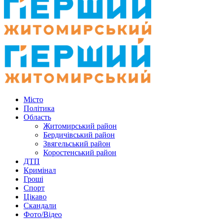
Місто
Політика
Область
Житомирський район
Бердичівський район
Звягельський район
Коростенський район
ДТП
Кримінал
Гроші
Спорт
Цікаво
Скандали
Фото/Відео