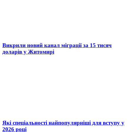
Викрили новий канал міграції за 15 тисяч
доларів у Житомирі
Які спеціальності найпопулярніші для вступу у
2026 році