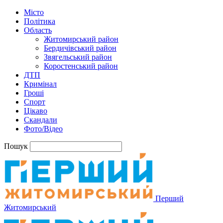
Місто
Політика
Область
Житомирський район
Бердичівський район
Звягельський район
Коростенський район
ДТП
Кримінал
Гроші
Спорт
Цікаво
Скандали
Фото/Відео
Пошук
Перший
Житомирський