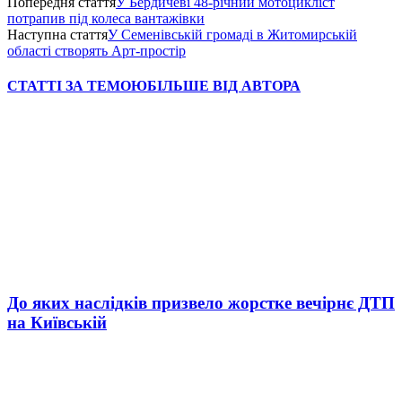
Попередня стаття
У Бердичеві 48-річний мотоцикліст
потрапив під колеса вантажівки
Наступна стаття
У Семенівській громаді в Житомирській
області створять Арт-простір
СТАТТІ ЗА ТЕМОЮ
БІЛЬШЕ ВІД АВТОРА
До яких наслідків призвело жорстке вечірнє ДТП
на Київській