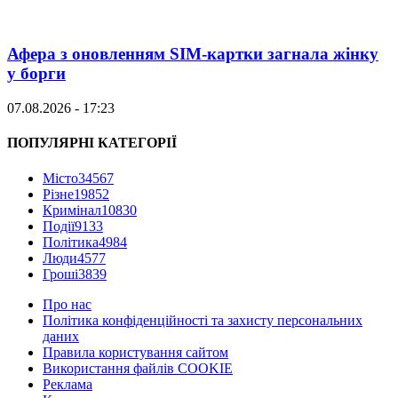
Афера з оновленням SIM-картки загнала жінку
у борги
07.08.2026 - 17:23
ПОПУЛЯРНІ КАТЕГОРІЇ
Місто
34567
Різне
19852
Кримінал
10830
Події
9133
Політика
4984
Люди
4577
Гроші
3839
Про нас
Політика конфіденційності та захисту персональних
даних
Правила користування сайтом
Використання файлів COOKIE
Реклама