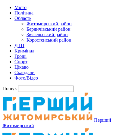
Місто
Політика
Область
Житомирський район
Бердичівський район
Звягельський район
Коростенський район
ДТП
Кримінал
Гроші
Спорт
Цікаво
Скандали
Фото/Відео
Пошук
Перший
Житомирський