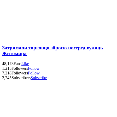
Затримали торговця зброєю посеред вулиць
Житомира
48,178
Fans
Like
1,215
Followers
Follow
7,218
Followers
Follow
2,745
Subscribers
Subscribe