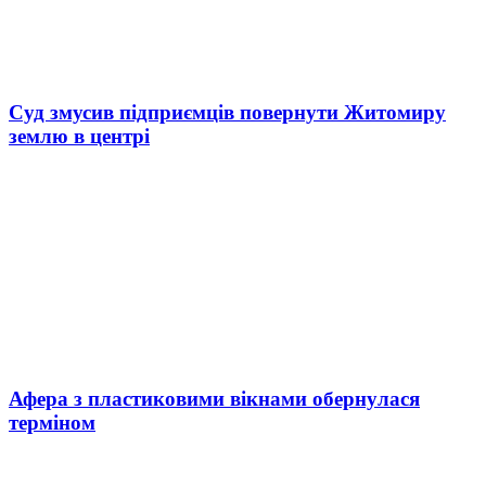
Суд змусив підприємців повернути Житомиру
землю в центрі
Афера з пластиковими вікнами обернулася
терміном