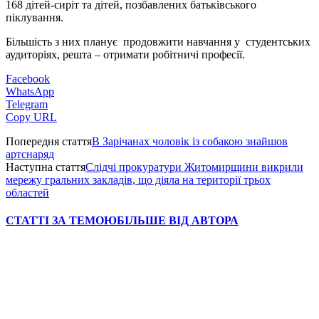
168 дітей-сиріт та дітей, позбавлених батьківського
піклування.
Більшість з них планує продовжити навчання у студентських
аудиторіях, решта – отримати робітничі професії.
Facebook
WhatsApp
Telegram
Copy URL
Попередня стаття
В Зарічанах чоловік із собакою знайшов
артснаряд
Наступна стаття
Слідчі прокуратури Житомирщини викрили
мережу гральних закладів, що діяла на території трьох
областей
СТАТТІ ЗА ТЕМОЮ
БІЛЬШЕ ВІД АВТОРА