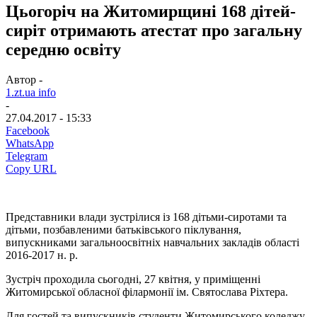
Цьогоріч на Житомирщині 168 дітей-
сиріт отримають атестат про загальну
середню освіту
Автор -
1.zt.ua info
-
27.04.2017 - 15:33
Facebook
WhatsApp
Telegram
Copy URL
Представники влади зустрілися із 168 дітьми-сиротами та
дітьми, позбавленими батьківського піклування,
випускниками загальноосвітніх навчальних закладів області
2016-2017 н. р.
Зустріч проходила сьогодні, 27 квітня, у приміщенні
Житомирської обласної філармонії ім. Святослава Ріхтера.
Для гостей та випускників студенти Житомирського коледжу