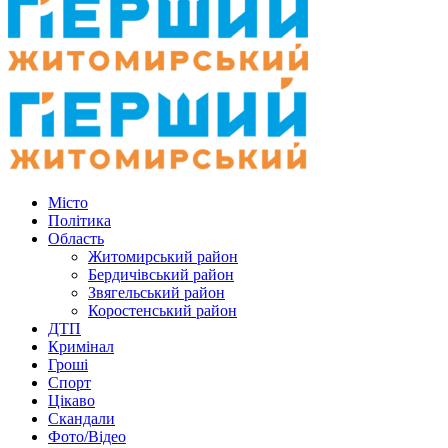
Місто
Політика
Область
Житомирський район
Бердичівський район
Звягельський район
Коростенський район
ДТП
Кримінал
Гроші
Спорт
Цікаво
Скандали
Фото/Відео