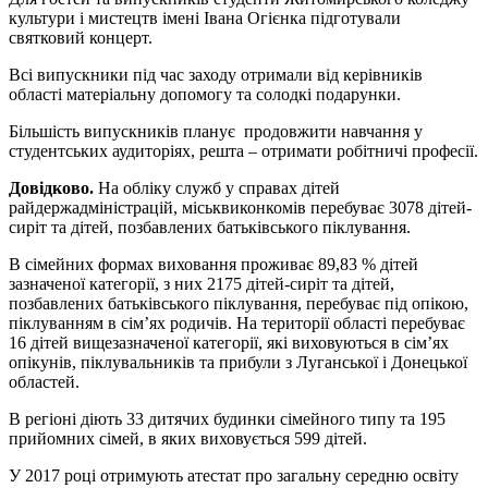
культури і мистецтв імені Івана Огієнка підготували
святковий концерт.
Всі випускники під час заходу отримали від керівників
області матеріальну допомогу та солодкі подарунки.
Більшість випускників планує продовжити навчання у
студентських аудиторіях, решта – отримати робітничі професії.
Довідково.
На обліку служб у справах дітей
райдержадміністрацій, міськвиконкомів перебуває 3078 дітей-
сиріт та дітей, позбавлених батьківського піклування.
В сімейних формах виховання проживає 89,83 % дітей
зазначеної категорії, з них 2175 дітей-сиріт та дітей,
позбавлених батьківського піклування, перебуває під опікою,
піклуванням в сім’ях родичів. На території області перебуває
16 дітей вищезазначеної категорії, які виховуються в сім’ях
опікунів, піклувальників та прибули з Луганської і Донецької
областей.
В регіоні діють 33 дитячих будинки сімейного типу та 195
прийомних сімей, в яких виховується 599 дітей.
У 2017 році отримують атестат про загальну середню освіту