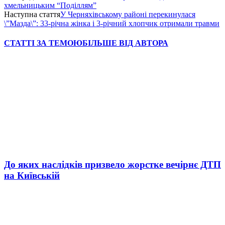
хмельницьким “Поділлям”
Наступна стаття
У Черняхівському районі перекинулася
\”Мазда\”: 33-річна жінка і 3-річний хлопчик отримали травми
СТАТТІ ЗА ТЕМОЮ
БІЛЬШЕ ВІД АВТОРА
До яких наслідків призвело жорстке вечірнє ДТП
на Київській