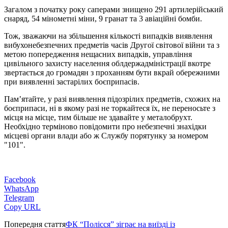
Загалом з початку року саперами знищено 291 артилерійський
снаряд, 54 мінометні міни, 9 гранат та 3 авіаційні бомби.
Тож, зважаючи на збільшення кількості випадків виявлення
вибухонебезпечних предметів часів Другої світової війни та з
метою попередження нещасних випадків, управління
цивільного захисту населення облдержадміністрації вкотре
звертається до громадян з проханням бути вкрай обережними
при виявленні застарілих боєприпасів.
Пам’ятайте, у разі виявлення підозрілих предметів, схожих на
боєприпаси, ні в якому разі не торкайтеся їх, не переносьте з
місця на місце, тим більше не здавайте у металобрухт.
Необхідно терміново повідомити про небезпечні знахідки
місцеві органи влади або ж Службу порятунку за номером
"101".
Facebook
WhatsApp
Telegram
Copy URL
Попередня стаття
ФК “Полісся” зіграє на виїзді із