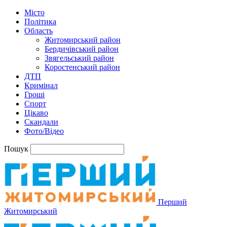
Місто
Політика
Область
Житомирський район
Бердичівський район
Звягельський район
Коростенський район
ДТП
Кримінал
Гроші
Спорт
Цікаво
Скандали
Фото/Відео
Пошук
Перший
Житомирський