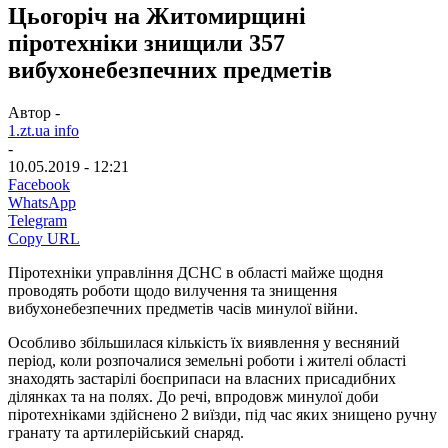
Цьогоріч на Житомирщині
піротехніки знищили 357
вибухонебезпечних предметів
Автор -
1.zt.ua info
-
10.05.2019 - 12:21
Facebook
WhatsApp
Telegram
Copy URL
Піротехніки управління ДСНС в області майже щодня
проводять роботи щодо вилучення та знищення
вибухонебезпечних предметів часів минулої війни.
Особливо збільшилася кількість їх виявлення у весняний
період, коли розпочалися земельні роботи і жителі області
знаходять застарілі боєприпаси на власних присадибних
ділянках та на полях. До речі, впродовж минулої доби
піротехніками здійснено 2 виїзди, під час яких знищено ручну
гранату та артилерійський снаряд.