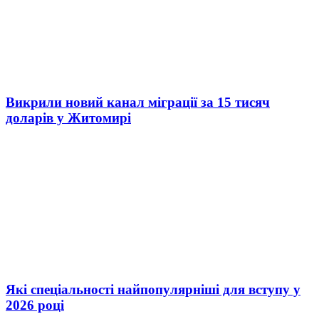
Викрили новий канал міграції за 15 тисяч
доларів у Житомирі
Які спеціальності найпопулярніші для вступу у
2026 році