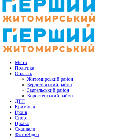
Місто
Політика
Область
Житомирський район
Бердичівський район
Звягельський район
Коростенський район
ДТП
Кримінал
Гроші
Спорт
Цікаво
Скандали
Фото/Відео