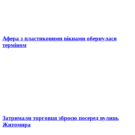
Афера з пластиковими вікнами обернулася
терміном
Затримали торговця зброєю посеред вулиць
Житомира