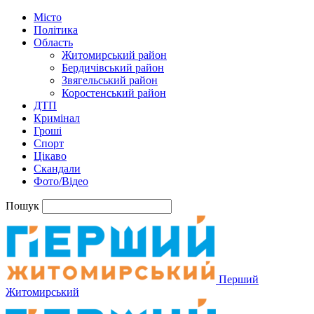
Місто
Політика
Область
Житомирський район
Бердичівський район
Звягельський район
Коростенський район
ДТП
Кримінал
Гроші
Спорт
Цікаво
Скандали
Фото/Відео
Пошук
Перший
Житомирський