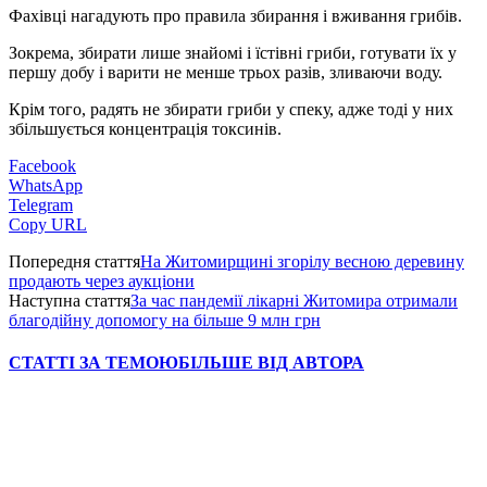
Фахівці нагадують про правила збирання і вживання грибів.
Зокрема, збирати лише знайомі і їстівні гриби, готувати їх у
першу добу і варити не менше трьох разів, зливаючи воду.
Крім того, радять не збирати гриби у спеку, адже тоді у них
збільшується концентрація токсинів.
Facebook
WhatsApp
Telegram
Copy URL
Попередня стаття
На Житомирщині згорілу весною деревину
продають через аукціони
Наступна стаття
За час пандемії лікарні Житомира отримали
благодійну допомогу на більше 9 млн грн
СТАТТІ ЗА ТЕМОЮ
БІЛЬШЕ ВІД АВТОРА