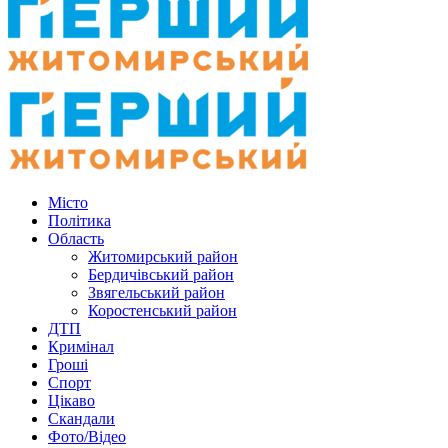
Місто
Політика
Область
Житомирський район
Бердичівський район
Звягельський район
Коростенський район
ДТП
Кримінал
Гроші
Спорт
Цікаво
Скандали
Фото/Відео