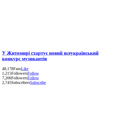
У Житомирі стартує новий всеукраїнський
конкурс музикантів
48,178
Fans
Like
1,215
Followers
Follow
7,206
Followers
Follow
2,745
Subscribers
Subscribe