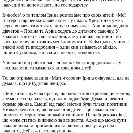
навчанні та допомагають по господарству.
Із любов’ю та теплом Ірина розповідає про своїх дітей: «Мої
п’ятеро старшеньких навчаються у школі, Христинка уже з 1
вересня навчатиметься у випускному класі. А двоє молодших
дівчаток – Поліна та Аріна ходять до дитячого садочку. У
кожного з дітей є свої завдання, але у той же час вони і по
господарству встигають мені допомагати. Крім цього, у них є
власні хобі та вподобання – один син займається айкідо,
інший футболом, а дівчата співають, малюють».
У вільний від роботи час і чоловік Олександр допомагає у
господарстві та замається вихованням дітей.
Те, що отримає звання «Мати-героїня» Ірина очікувала, але не
думала, що це буде так швидко.
«Звичайно я думала про те, що одного дня отримаю це звання,
але ми не сподівалась, що так швидко буде. Думали, чекати
будемо рік-два. Емоції від такої звістки були тільки позитивні.
Незважаючи на те, що виховання дітей – це важка праця,
почуття материнства не замінити нічим. Це найпрекрасніше,
що може статись із жінкою за все життя. Адже що може бути
важливішим та приємнішим за любов, повагу та успіхи
власних дітей», – наголошує жінка.