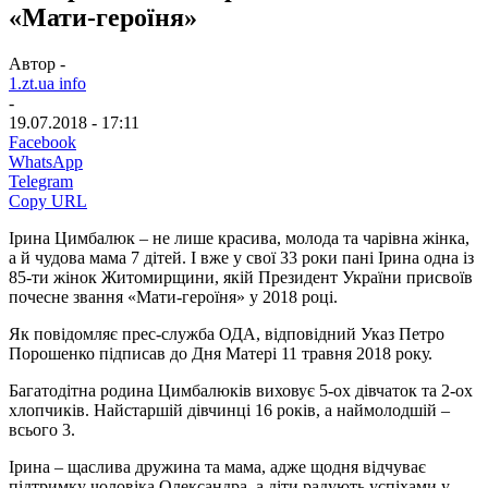
«Мати-героїня»
Автор -
1.zt.ua info
-
19.07.2018 - 17:11
Facebook
WhatsApp
Telegram
Copy URL
Ірина Цимбалюк – не лише красива, молода та чарівна жінка,
а й чудова мама 7 дітей. І вже у свої 33 роки пані Ірина одна із
85-ти жінок Житомирщини, якій Президент України присвоїв
почесне звання «Мати-героїня» у 2018 році.
Як повідомляє прес-служба ОДА, відповідний Указ Петро
Порошенко підписав до Дня Матері 11 травня 2018 року.
Багатодітна родина Цимбалюків виховує 5-ох дівчаток та 2-ох
хлопчиків. Найстаршій дівчинці 16 років, а наймолодшій –
всього 3.
Ірина – щаслива дружина та мама, адже щодня відчуває
підтримку чоловіка Олександра, а діти радують успіхами у