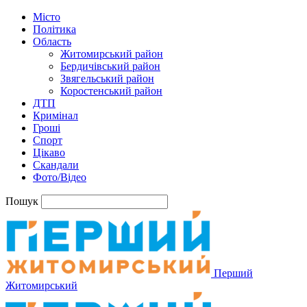
Місто
Політика
Область
Житомирський район
Бердичівський район
Звягельський район
Коростенський район
ДТП
Кримінал
Гроші
Спорт
Цікаво
Скандали
Фото/Відео
Пошук
Перший
Житомирський