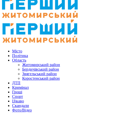
Місто
Політика
Область
Житомирський район
Бердичівський район
Звягельський район
Коростенський район
ДТП
Кримінал
Гроші
Спорт
Цікаво
Скандали
Фото/Відео