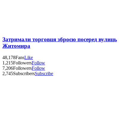
Затримали торговця зброєю посеред вулиць
Житомира
48,178
Fans
Like
1,215
Followers
Follow
7,206
Followers
Follow
2,745
Subscribers
Subscribe