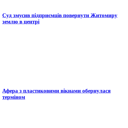
Суд змусив підприємців повернути Житомиру
землю в центрі
Афера з пластиковими вікнами обернулася
терміном