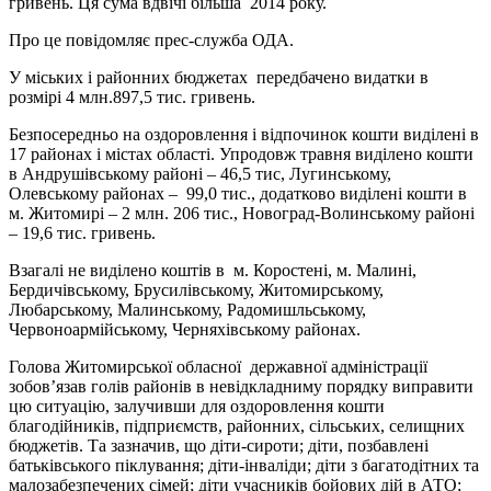
гривень. Ця сума вдвічі більша 2014 року.
Про це повідомляє прес-служба ОДА.
У міських і районних бюджетах передбачено видатки в
розмірі 4 млн.897,5 тис. гривень.
Безпосередньо на оздоровлення і відпочинок кошти виділені в
17 районах і містах області. Упродовж травня виділено кошти
в Андрушівському районі – 46,5 тис, Лугинському,
Олевському районах – 99,0 тис., додатково виділені кошти в
м. Житомирі – 2 млн. 206 тис., Новоград-Волинському районі
– 19,6 тис. гривень.
Взагалі не виділено коштів в м. Коростені, м. Малині,
Бердичівському, Брусилівському, Житомирському,
Любарському, Малинському, Радомишльському,
Червоноармійському, Черняхівському районах.
Голова Житомирської обласної державної адміністрації
зобов’язав голів районів в невідкладниму порядку виправити
цю ситуацію, залучивши для оздоровлення кошти
благодійників, підприємств, районних, сільських, селищних
бюджетів. Та зазначив, що діти-сироти; діти, позбавлені
батьківського піклування; діти-інваліди; діти з багатодітних та
малозабезпечених сімей; діти учасників бойових дій в АТО;