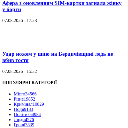
Афера з оновленням SIM-картки загнала жінку
у борги
07.08.2026 - 17:23
Удар ножем у шию на Бердичівщині ледь не
вбив гостя
07.08.2026 - 15:32
ПОПУЛЯРНІ КАТЕГОРІЇ
Місто
34566
Різне
19852
Кримінал
10829
Події
9133
Політика
4984
Люди
4576
Гроші
3839