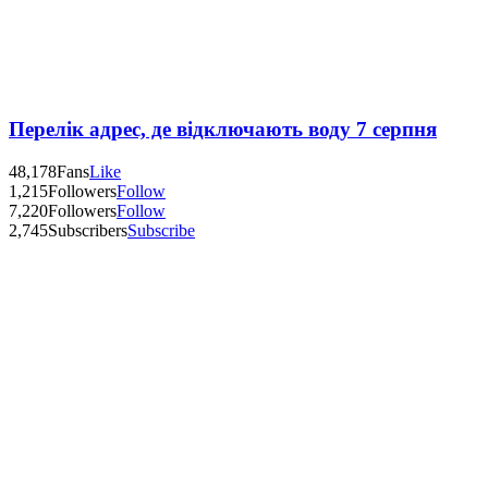
Перелік адрес, де відключають воду 7 серпня
48,178
Fans
Like
1,215
Followers
Follow
7,220
Followers
Follow
2,745
Subscribers
Subscribe