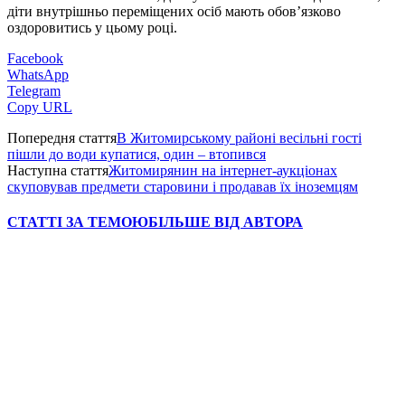
діти внутрішньо переміщених осіб мають обов’язково
оздоровитись у цьому році.
Facebook
WhatsApp
Telegram
Copy URL
Попередня стаття
В Житомирському районі весільні гості
пішли до води купатися, один – втопився
Наступна стаття
Житомирянин на інтернет-аукціонах
скуповував предмети старовини і продавав їх іноземцям
СТАТТІ ЗА ТЕМОЮ
БІЛЬШЕ ВІД АВТОРА