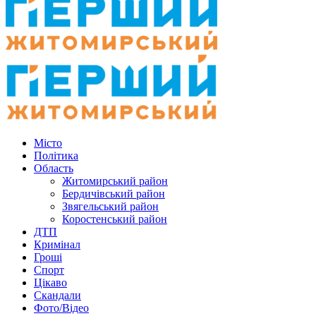
Місто
Політика
Область
Житомирський район
Бердичівський район
Звягельський район
Коростенський район
ДТП
Кримінал
Гроші
Спорт
Цікаво
Скандали
Фото/Відео