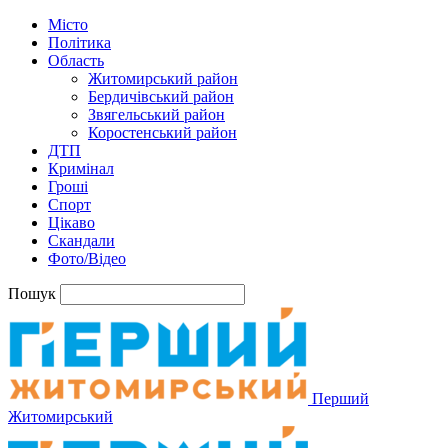
Місто
Політика
Область
Житомирський район
Бердичівський район
Звягельський район
Коростенський район
ДТП
Кримінал
Гроші
Спорт
Цікаво
Скандали
Фото/Відео
Пошук
Перший
Житомирський