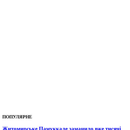
ПОПУЛЯРНЕ
Житомирське Памуккале заманило вже тисячі