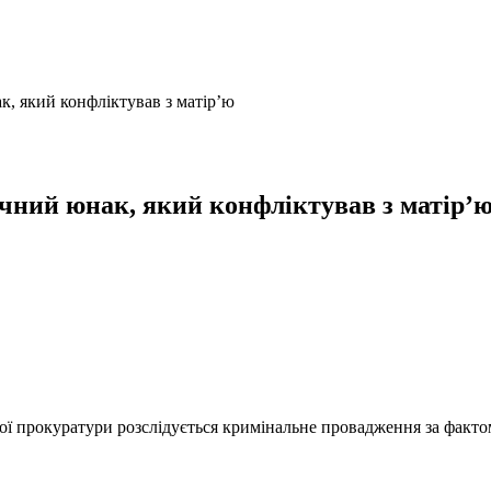
к, який конфліктував з матір’ю
ічний юнак, який конфліктував з матір’
 прокуратури розслідується кримінальне провадження за фактом