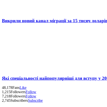
Викрили новий канал міграції за 15 тисяч доларі
Які спеціальності найпопулярніші для вступу у 20
48,178
Fans
Like
1,215
Followers
Follow
7,218
Followers
Follow
2,745
Subscribers
Subscribe