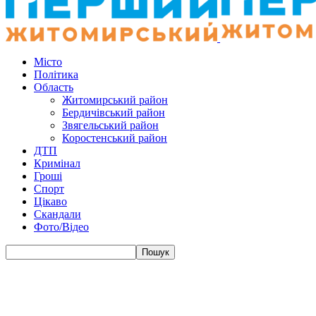
Місто
Політика
Область
Житомирський район
Бердичівський район
Звягельський район
Коростенський район
ДТП
Кримінал
Гроші
Спорт
Цікаво
Скандали
Фото/Відео