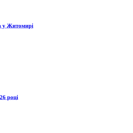
в у Житомирі
26 році