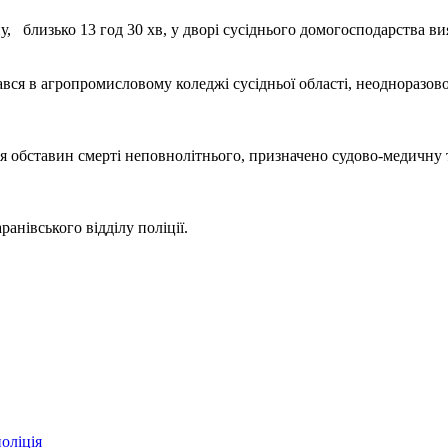
у, близько 13 год 30 хв, у дворі сусіднього домогосподарства в
вся в агропромисловому коледжі сусідньої області, неодноразов
 обставин смерті неповнолітнього, призначено судово-медичну та
анівського відділу поліції.
оліція