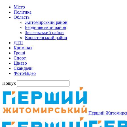
Місто
Політика
Область
Житомирський район
Бердичівський район
Звягельський район
Коростенський район
ДТП
Кримінал
Гроші
Спорт
Цікаво
Скандали
Фото/Відео
Пошук
Перший Житомирс