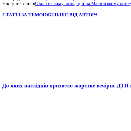
Наступна стаття
Овочі на зиму: огляд цін на Малинському ринк
СТАТТІ ЗА ТЕМОЮ
БІЛЬШЕ ВІД АВТОРА
До яких наслідків призвело жорстке вечірнє ДТП 