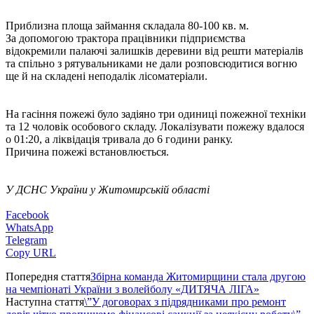
Приблизна площа займання складала 80-100 кв. м.
За допомогою трактора працівники підприємства
відокремили палаючі залишків деревини від решти матеріалів
та спільно з рятувальниками не дали розповсюдитися вогню
ще й на складені неподалік лісоматеріали.
На гасіння пожежі було задіяно три одиниці пожежної техніки
та 12 чоловік особового складу. Локалізувати пожежу вдалося
о 01:20, а ліквідація тривала до 6 години ранку.
Причина пожежі встановлюється.
У ДСНС України у Житомирській області
Facebook
WhatsApp
Telegram
Copy URL
Попередня стаття
Збірна команда Житомирщини стала другою
на чемпіонаті України з волейболу «ДИТЯЧА ЛІГА»
Наступна стаття
\”У договорах з підрядниками про ремонт