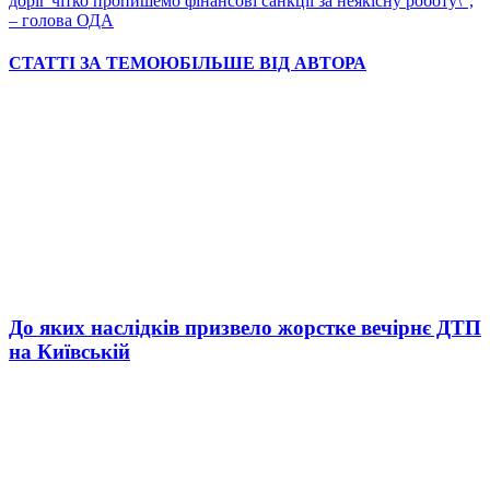
доріг чітко пропишемо фінансові санкції за неякісну роботу\”,
– голова ОДА
СТАТТІ ЗА ТЕМОЮ
БІЛЬШЕ ВІД АВТОРА
До яких наслідків призвело жорстке вечірнє ДТП
на Київській