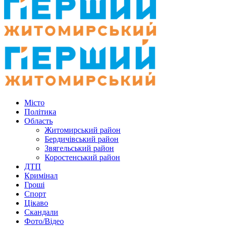
Місто
Політика
Область
Житомирський район
Бердичівський район
Звягельський район
Коростенський район
ДТП
Кримінал
Гроші
Спорт
Цікаво
Скандали
Фото/Відео