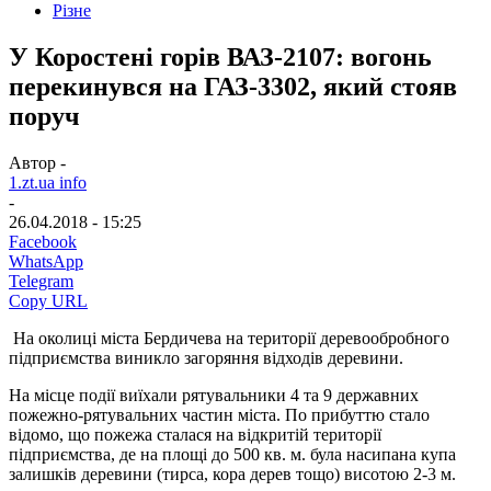
Різне
У Коростені горів ВАЗ-2107: вогонь
перекинувся на ГАЗ-3302, який стояв
поруч
Автор -
1.zt.ua info
-
26.04.2018 - 15:25
Facebook
WhatsApp
Telegram
Copy URL
На околиці міста Бердичева на території деревообробного
підприємства виникло загоряння відходів деревини.
На місце події виїхали рятувальники 4 та 9 державних
пожежно-рятувальних частин міста. По прибуттю стало
відомо, що пожежа сталася на відкритій території
підприємства, де на площі до 500 кв. м. була насипана купа
залишків деревини (тирса, кора дерев тощо) висотою 2-3 м.