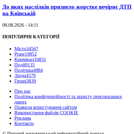
До яких наслідків призвело жорстке вечірнє ДТП
на Київській
08.08.2026 - 14:11
ПОПУЛЯРНІ КАТЕГОРІЇ
Місто
34567
Різне
19852
Кримінал
10831
Події
9135
Політика
4984
Люди
4579
Гроші
3839
Про нас
Політика конфіденційності та захисту персональних
даних
Правила користування сайтом
Використання файлів COOKIE
Реклама
Контакти
© Перший житомирський інформаційний портал