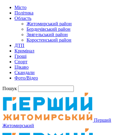
Місто
Політика
Область
Житомирський район
Бердичівський район
Звягельський район
Коростенський район
ДТП
Кримінал
Гроші
Спорт
Цікаво
Скандали
Фото/Відео
Пошук
Перший
Житомирський