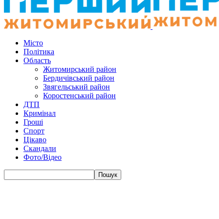
Місто
Політика
Область
Житомирський район
Бердичівський район
Звягельський район
Коростенський район
ДТП
Кримінал
Гроші
Спорт
Цікаво
Скандали
Фото/Відео