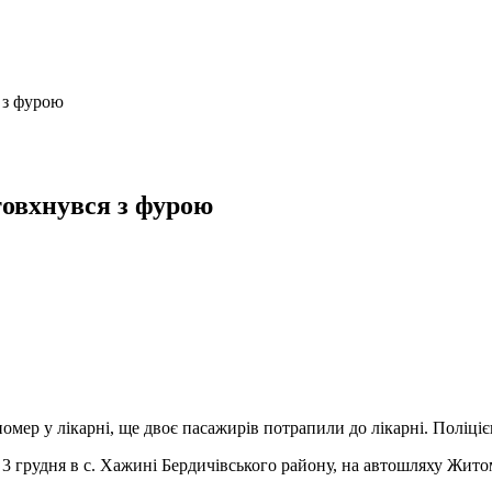
 з фурою
товхнувся з фурою
помер у лікарні, ще двоє пасажирів потрапили до лікарні. Поліці
 3 грудня в с. Хажині Бердичівського району, на автошляху Жит