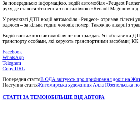
За попередньою інформацією, водій автомобіля «Peugeot Partner
руху, де сталося зіткнення з вантажівкою «Renault Magnum» під
У результаті ДТП водій автомобіля «Peugeot» отримав тілесні у
вдалося – за кілька годин чоловік помер. Також до лікарні з т
Водій вантажного автомобіля не постраждав. Усі обставини ДТП
транспорту особами, які керують транспортними засобами) КК
Facebook
WhatsApp
Telegram
Copy URL
Попередня стаття
В ОДА звітують про прибирання доріг на Жи
Наступна стаття
Житомирська художниця Алла Юзепольська подар
СТАТТІ ЗА ТЕМОЮ
БІЛЬШЕ ВІД АВТОРА