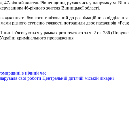
», 47-річний житель Рівненщини, рухаючись у напрямку м. Вінниц
 керуванням 46-річного жителя Вінницької області.
шкодження та був госпіталізований до реанімаційного відділення 
равмами різного ступеню тяжкості потрапили двоє пасажирів «Peug
 нині з’ясовуються у рамках розпочатого за ч. 2 ст. 286 (Поруш
 України кримінального провадження.
томирщині в нічний час
увала свої роботи Центральній дитячій міській лікарні