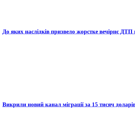
До яких наслідків призвело жорстке вечірнє ДТП 
Викрили новий канал міграції за 15 тисяч доларі