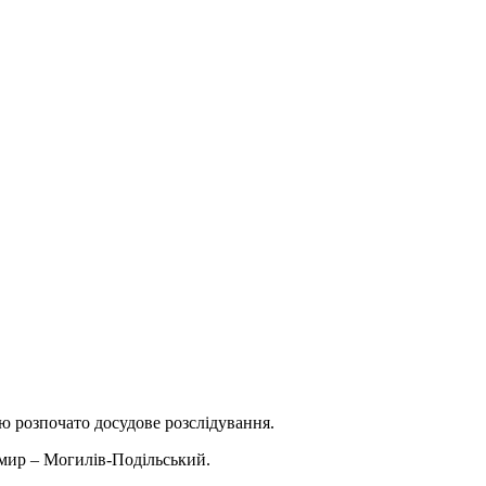
єю розпочато досудове розслідування.
омир – Могилів-Подільський.