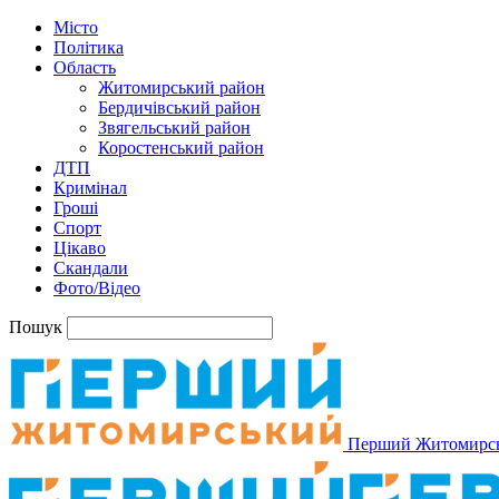
Місто
Політика
Область
Житомирський район
Бердичівський район
Звягельський район
Коростенський район
ДТП
Кримінал
Гроші
Спорт
Цікаво
Скандали
Фото/Відео
Пошук
Перший Житомирс