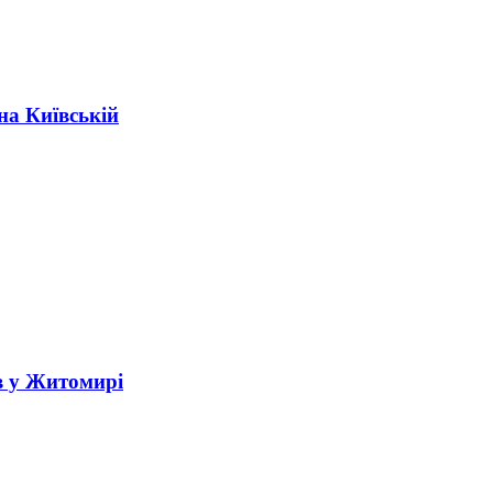
на Київській
в у Житомирі