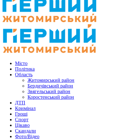
Місто
Політика
Область
Житомирський район
Бердичівський район
Звягельський район
Коростенський район
ДТП
Кримінал
Гроші
Спорт
Цікаво
Скандали
Фото/Відео