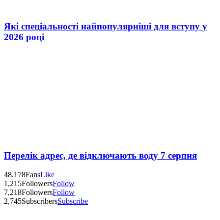
Які спеціальності найпопулярніші для вступу у
2026 році
Перелік адрес, де відключають воду 7 серпня
48,178
Fans
Like
1,215
Followers
Follow
7,218
Followers
Follow
2,745
Subscribers
Subscribe