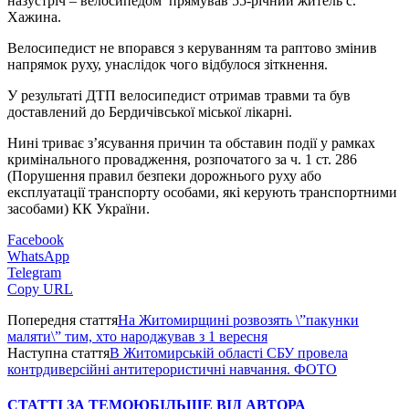
назустріч – велосипедом прямував 55-річний житель с.
Хажина.
Велосипедист не впорався з керуванням та раптово змінив
напрямок руху, унаслідок чого відбулося зіткнення.
У результаті ДТП велосипедист отримав травми та був
доставлений до Бердичівської міської лікарні.
Нині триває з’ясування причин та обставин події у рамках
кримінального провадження, розпочатого за ч. 1 ст. 286
(Порушення правил безпеки дорожнього руху або
експлуатації транспорту особами, які керують транспортними
засобами) КК України.
Facebook
WhatsApp
Telegram
Copy URL
Попередня стаття
На Житомирщині розвозять \”пакунки
маляти\” тим, хто народжував з 1 вересня
Наступна стаття
В Житомирській області СБУ провела
контрдиверсійні антитерористичні навчання. ФОТО
СТАТТІ ЗА ТЕМОЮ
БІЛЬШЕ ВІД АВТОРА