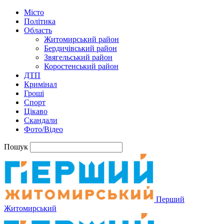
Місто
Політика
Область
Житомирський район
Бердичівський район
Звягельський район
Коростенський район
ДТП
Кримінал
Гроші
Спорт
Цікаво
Скандали
Фото/Відео
Пошук
Перший
Житомирський