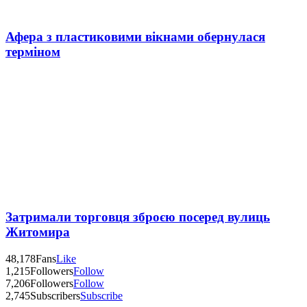
Афера з пластиковими вікнами обернулася
терміном
Затримали торговця зброєю посеред вулиць
Житомира
48,178
Fans
Like
1,215
Followers
Follow
7,206
Followers
Follow
2,745
Subscribers
Subscribe