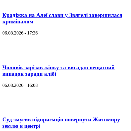
Крадіжка на Алеї слави у Звягелі завершилася
криміналом
06.08.2026 - 17:36
Чоловік зарізав жінку та вигадав нещасний
випадок заради алібі
06.08.2026 - 16:08
Суд змусив підприємців повернути Житомиру
землю в центрі