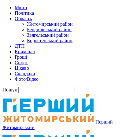
Місто
Політика
Область
Житомирський район
Бердичівський район
Звягельський район
Коростенський район
ДТП
Кримінал
Гроші
Спорт
Цікаво
Скандали
Фото/Відео
Пошук
Перший
Житомирський