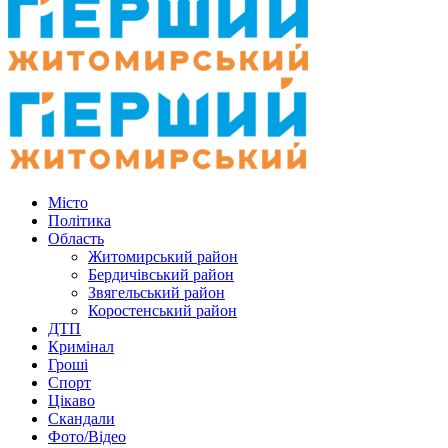
Місто
Політика
Область
Житомирський район
Бердичівський район
Звягельський район
Коростенський район
ДТП
Кримінал
Гроші
Спорт
Цікаво
Скандали
Фото/Відео