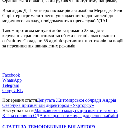
Франківської області, який рухався в попутному напрямку.
Внаслідок ДТП четверо пасажирів автомобіля Мерседес-Бенс
Спрінтер отримали тілесні ушкодження та доставлені до
медичного закладу, повідомляють в прес-служб УДАІ.
Також протягом минулої доби затримано 23 водія за
керування транспортними засобами в стані алкогольного
сп’яніння. Складено 55 адміністративних протоколів на водіїв
за перевищення швидкісних режимів.
Facebook
WhatsApp
Telegram
Copy URL
Попередня стаття
Депутата Житомирської облради Андрія
Озерчука призначили директором «Укрторфу»
Наступна стаття
Машковського можуть призначити замість
Кізіна головою ОДА вже цього тижня, – джерело в кабміні
СТАТТІ ЗА ТЕМОЮ
БІЛЬШЕ ВІД АВТОРА