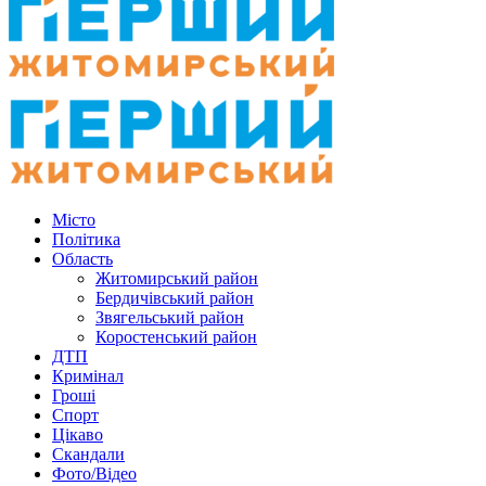
Місто
Політика
Область
Житомирський район
Бердичівський район
Звягельський район
Коростенський район
ДТП
Кримінал
Гроші
Спорт
Цікаво
Скандали
Фото/Відео