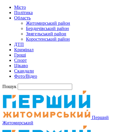
Місто
Політика
Область
Житомирський район
Бердичівський район
Звягельський район
Коростенський район
ДТП
Кримінал
Гроші
Спорт
Цікаво
Скандали
Фото/Відео
Пошук
Перший
Житомирський