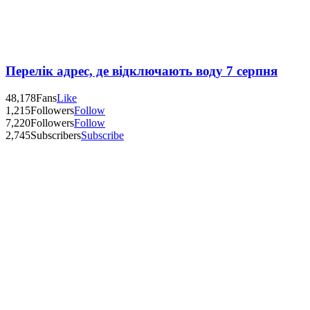
Перелік адрес, де відключають воду 7 серпня
48,178
Fans
Like
1,215
Followers
Follow
7,220
Followers
Follow
2,745
Subscribers
Subscribe