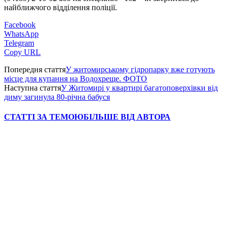
найближчого відділення поліції.
Facebook
WhatsApp
Telegram
Copy URL
Попередня стаття
У житомирському гідропарку вже готують
місце для купання на Водохреще. ФОТО
Наступна стаття
У Житомирі у квартирі багатоповерхівки від
диму загинула 80-річна бабуся
СТАТТІ ЗА ТЕМОЮ
БІЛЬШЕ ВІД АВТОРА