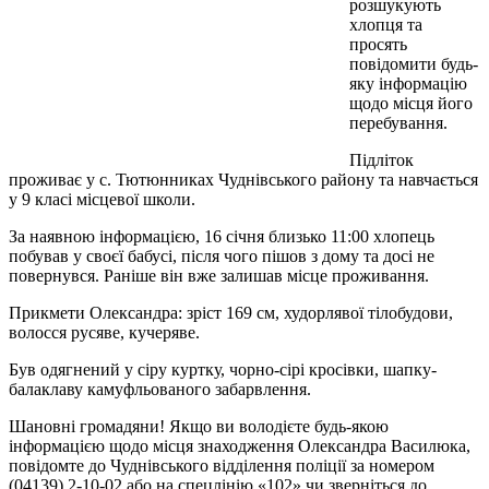
розшукують
хлопця та
просять
повідомити будь-
яку інформацію
щодо місця його
перебування.
Підліток
проживає у с. Тютюнниках Чуднівського району та навчається
у 9 класі місцевої школи.
За наявною інформацією, 16 січня близько 11:00 хлопець
побував у своєї бабусі, після чого пішов з дому та досі не
повернувся. Раніше він вже залишав місце проживання.
Прикмети Олександра: зріст 169 см, худорлявої тілобудови,
волосся русяве, кучеряве.
Був одягнений у сіру куртку, чорно-сірі кросівки, шапку-
балаклаву камуфльованого забарвлення.
Шановні громадяни! Якщо ви володієте будь-якою
інформацією щодо місця знаходження Олександра Василюка,
повідомте до Чуднівського відділення поліції за номером
(04139) 2-10-02 або на спецлінію «102» чи зверніться до