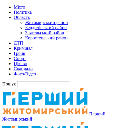
Місто
Політика
Область
Житомирський район
Бердичівський район
Звягельський район
Коростенський район
ДТП
Кримінал
Гроші
Спорт
Цікаво
Скандали
Фото/Відео
Пошук
Перший
Житомирський