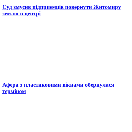
Суд змусив підприємців повернути Житомиру
землю в центрі
Афера з пластиковими вікнами обернулася
терміном