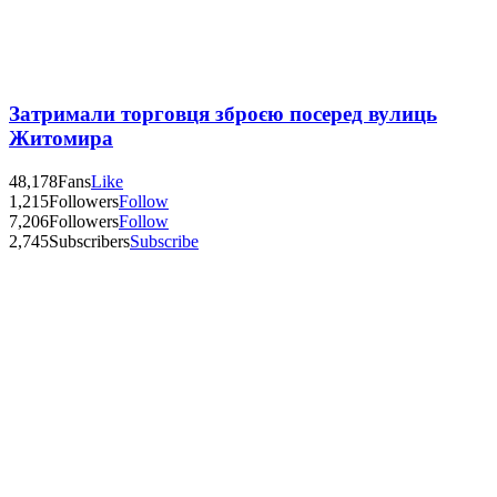
Затримали торговця зброєю посеред вулиць
Житомира
48,178
Fans
Like
1,215
Followers
Follow
7,206
Followers
Follow
2,745
Subscribers
Subscribe