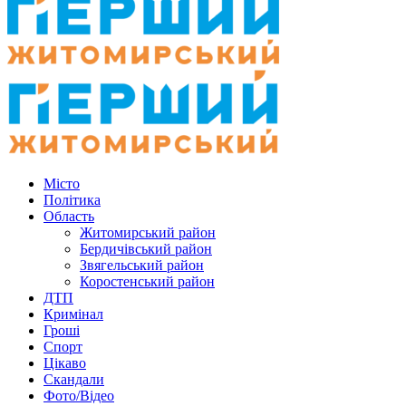
Місто
Політика
Область
Житомирський район
Бердичівський район
Звягельський район
Коростенський район
ДТП
Кримінал
Гроші
Спорт
Цікаво
Скандали
Фото/Відео