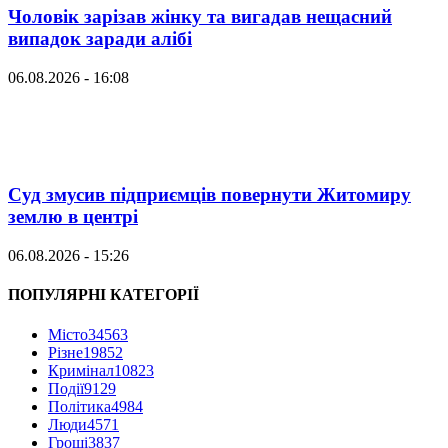
Чоловік зарізав жінку та вигадав нещасний
випадок заради алібі
06.08.2026 - 16:08
Суд змусив підприємців повернути Житомиру
землю в центрі
06.08.2026 - 15:26
ПОПУЛЯРНІ КАТЕГОРІЇ
Місто
34563
Різне
19852
Кримінал
10823
Події
9129
Політика
4984
Люди
4571
Гроші
3837