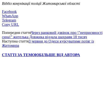
Відділ комунікації поліції Житомирської області
Facebook
WhatsApp
Telegram
Copy URL
Попередня стаття
Через ранковий дзвінок про \”неприємності
сина\” жителька Довжика віддала шахраям 18 тисяч
Наступна стаття
З червня до Одеси курсуватиме потяг із
Житомира
СТАТТІ ЗА ТЕМОЮ
БІЛЬШЕ ВІД АВТОРА