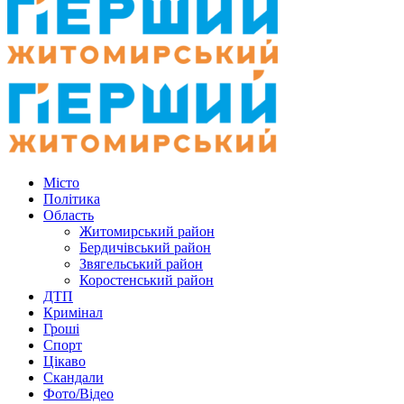
Місто
Політика
Область
Житомирський район
Бердичівський район
Звягельський район
Коростенський район
ДТП
Кримінал
Гроші
Спорт
Цікаво
Скандали
Фото/Відео