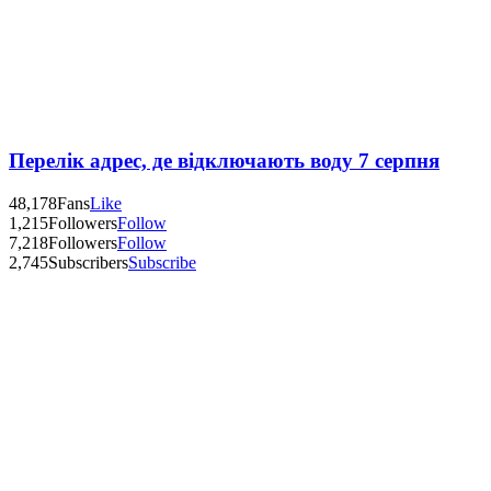
Перелік адрес, де відключають воду 7 серпня
48,178
Fans
Like
1,215
Followers
Follow
7,218
Followers
Follow
2,745
Subscribers
Subscribe