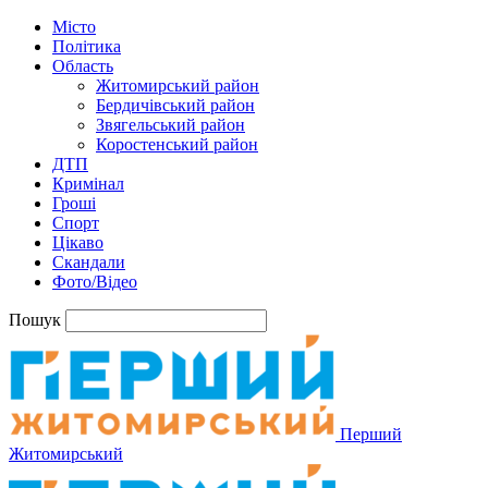
Місто
Політика
Область
Житомирський район
Бердичівський район
Звягельський район
Коростенський район
ДТП
Кримінал
Гроші
Спорт
Цікаво
Скандали
Фото/Відео
Пошук
Перший
Житомирський