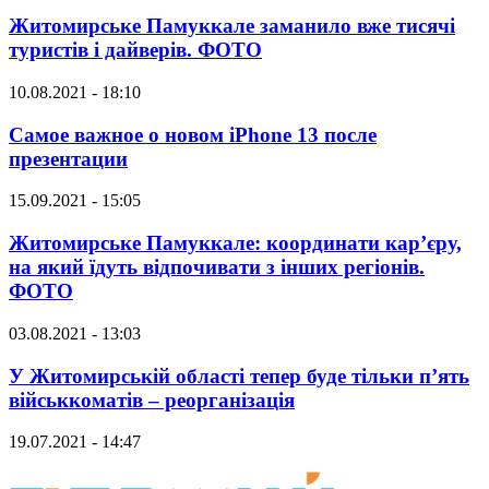
Житомирське Памуккале заманило вже тисячі
туристів і дайверів. ФОТО
10.08.2021 - 18:10
Самое важное о новом iPhone 13 после
презентации
15.09.2021 - 15:05
Житомирське Памуккале: координати кар’єру,
на який їдуть відпочивати з інших регіонів.
ФОТО
03.08.2021 - 13:03
У Житомирській області тепер буде тільки п’ять
військкоматів – реорганізація
19.07.2021 - 14:47