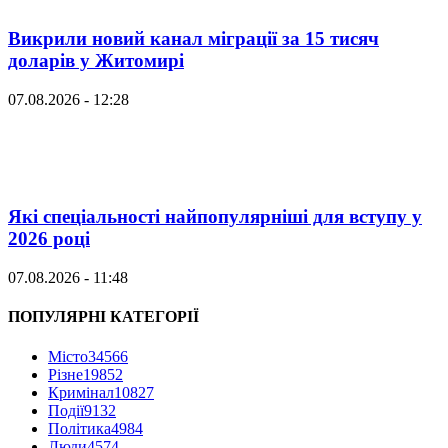
Викрили новий канал міграції за 15 тисяч
доларів у Житомирі
07.08.2026 - 12:28
Які спеціальності найпопулярніші для вступу у
2026 році
07.08.2026 - 11:48
ПОПУЛЯРНІ КАТЕГОРІЇ
Місто
34566
Різне
19852
Кримінал
10827
Події
9132
Політика
4984
Люди
4574