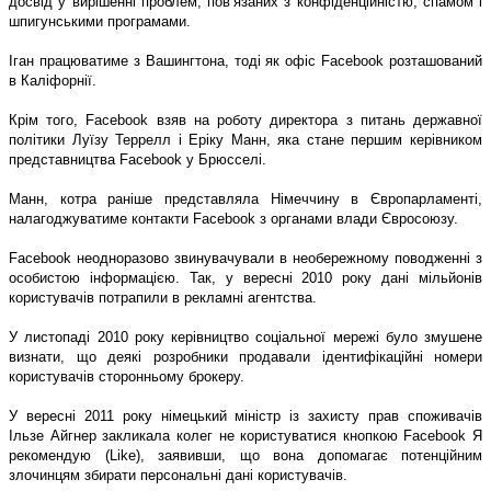
досвід у вирішенні проблем, пов’язаних з конфіденційністю, спамом і
шпигунськими програмами.
Іган працюватиме з Вашингтона, тоді як офіс Facebook розташований
в Каліфорнії.
Крім того, Facebook взяв на роботу директора з питань державної
політики Луїзу Террелл і Еріку Манн, яка стане першим керівником
представництва Facebook у Брюсселі.
Манн, котра раніше представляла Німеччину в Європарламенті,
налагоджуватиме контакти Facebook з органами влади Євросоюзу.
Facebook неодноразово звинувачували в необережному поводженні з
особистою інформацією. Так, у вересні 2010 року дані мільйонів
користувачів потрапили в рекламні агентства.
У листопаді 2010 року керівництво соціальної мережі було змушене
визнати, що деякі розробники продавали ідентифікаційні номери
користувачів сторонньому брокеру.
У вересні 2011 року німецький міністр із захисту прав споживачів
Ільзе Айгнер закликала колег не користуватися кнопкою Facebook Я
рекомендую (Like), заявивши, що вона допомагає потенційним
злочинцям збирати персональні дані користувачів.