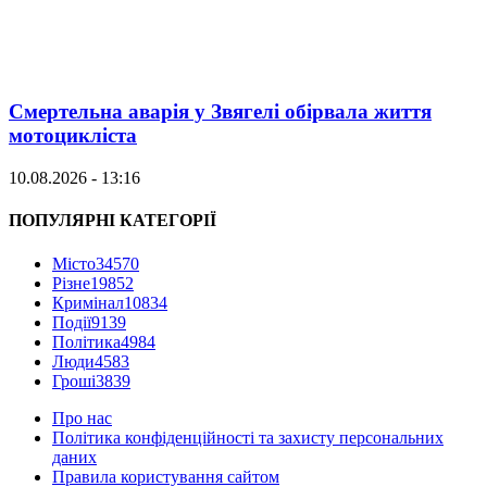
Смертельна аварія у Звягелі обірвала життя
мотоцикліста
10.08.2026 - 13:16
ПОПУЛЯРНІ КАТЕГОРІЇ
Місто
34570
Різне
19852
Кримінал
10834
Події
9139
Політика
4984
Люди
4583
Гроші
3839
Про нас
Політика конфіденційності та захисту персональних
даних
Правила користування сайтом