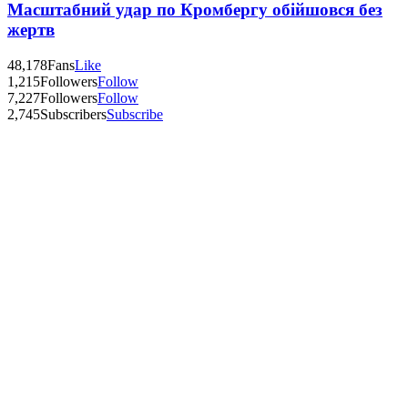
Масштабний удар по Кромбергу обійшовся без
жертв
48,178
Fans
Like
1,215
Followers
Follow
7,227
Followers
Follow
2,745
Subscribers
Subscribe