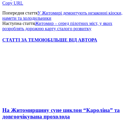
Copy URL
Попередня стаття
У Житомирі демонтують незаконні кіоски,
намети та холодильники
Наступна стаття
Житомир – серед пілотних міст, у яких
розроблять дорожню карту сталого розвитку
СТАТТІ ЗА ТЕМОЮ
БІЛЬШЕ ВІД АВТОРА
На Житомирщину суне циклон “Кароліна” та
довгоочікувана прохолода