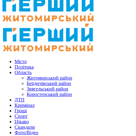
Місто
Політика
Область
Житомирський район
Бердичівський район
Звягельський район
Коростенський район
ДТП
Кримінал
Гроші
Спорт
Цікаво
Скандали
Фото/Відео