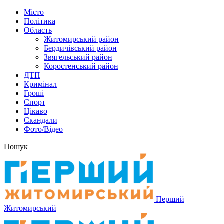
Місто
Політика
Область
Житомирський район
Бердичівський район
Звягельський район
Коростенський район
ДТП
Кримінал
Гроші
Спорт
Цікаво
Скандали
Фото/Відео
Пошук
Перший
Житомирський