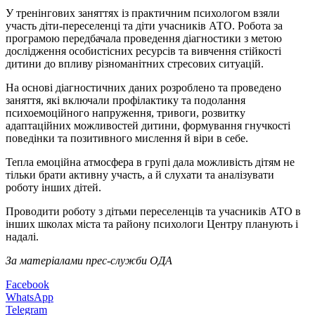
У тренінгових заняттях із практичним психологом взяли
участь діти-переселенці та діти учасників АТО. Робота за
програмою передбачала проведення діагностики з метою
дослідження особистісних ресурсів та вивчення стійкості
дитини до впливу різноманітних стресових ситуацій.
На основі діагностичних даних розроблено та проведено
заняття, які включали профілактику та подолання
психоемоційного напруження, тривоги, розвитку
адаптаційних можливостей дитини, формування гнучкості
поведінки та позитивного мислення й віри в себе.
Тепла емоційна атмосфера в групі дала можливість дітям не
тільки брати активну участь, а й слухати та аналізувати
роботу інших дітей.
Проводити роботу з дітьми переселенців та учасників АТО в
інших школах міста та району психологи Центру планують і
надалі.
За матеріалами прес-служби ОДА
Facebook
WhatsApp
Telegram